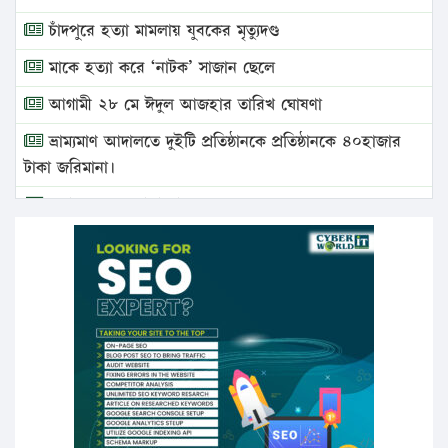
চাঁদপুরে হত্যা মামলায় যুবকের মৃত্যুদণ্ড
মাকে হত্যা করে ‘নাটক’ সাজান ছেলে
আগামী ২৮ মে ঈদুল আজহার তারিখ ঘোষণা
ভ্রাম্যমাণ আদালতে দুইটি প্রতিষ্ঠানকে প্রতিষ্ঠানকে ৪০হাজার
টাকা জরিমানা।
এবার লঞ্চের ভাড়া বাড়ল
১৭ থেকে ২১ শতাংশ বিদ্যুতের দাম বাড়ানোর প্রস্তাব পিডিবির
১৬ মে চাঁদপুর ও ২৫ মে ফেনী সফরে যাবেন প্রধানমন্ত্রী
উচ্চশিক্ষায় গৌরবময় অর্জন: পূর্ণ স্কলারশিপে যুক্তরাষ্ট্রে
পিএইচডি করছেন কুয়েটের কৃতি…
সারা দেশে বজ্রাঘাতে ১৪ জনের প্রাণহানি
কঠোর হচ্ছে এসএসসি ও এইচএসসি পরীক্ষা