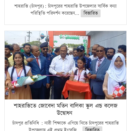
শাহরাস্তি (চাঁদপুর): চাঁদপুরের শাহরাস্তি উপজেলার সার্বিক বন্যা
পরিস্থিতি পরিদর্শন করেছেন...
বিস্তারিত
শাহরাস্তিতে জোবেদা মতিন বালিকা স্কুল এন্ড কলেজ
উদ্বোধন
চাঁদপুর প্রতিনিধি : নারী শিক্ষাকে এগিয়ে নিতে চাঁদপুরের শাহরাস্তি
উপজেলায় এই প্রথম ইংরেজি...
বিস্তারিত