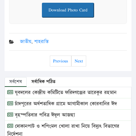
Download Photo Card
জাতীয়
,
শাহরাস্তি
Previous
Next
সর্বশেষ
সর্বাধিক পঠিত
যুবদলের কেন্দ্রীয় কমিটিতে ফরিদগঞ্জের তারেকুর রহমান
চাঁদপুরের অর্ধশতাধিক গ্রামে আগামীকাল কোরবানির ঈদ
বৃহস্পতিবার পবিত্র ঈদুল আজহা
দোকানপাট ও শপিংমল খোলা রাখা নিয়ে বিদ্যুৎ বিভাগের
নির্দেশনা