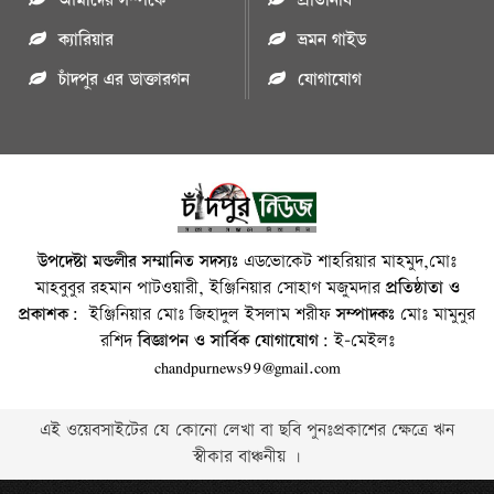
আমাদের সম্পর্কে
প্রতিনিধি
ক্যারিয়ার
ভ্রমন গাইড
চাঁদপুর এর ডাক্তারগন
যোগাযোগ
উপদেষ্টা মন্ডলীর সম্মানিত সদস্যঃ
এডভোকেট শাহরিয়ার মাহমুদ,মোঃ
মাহবুবুর রহমান পাটওয়ারী, ইঞ্জিনিয়ার সোহাগ মজুমদার
প্রতিষ্ঠাতা ও
প্রকাশক:
ইঞ্জিনিয়ার মোঃ জিহাদুল ইসলাম শরীফ
সম্পাদকঃ
মোঃ মামুনুর
রশিদ
বিজ্ঞাপন ও সার্বিক যোগাযোগ:
ই-মেইলঃ
chandpurnews99@gmail.com
এই ওয়েবসাইটের যে কোনো লেখা বা ছবি পুনঃপ্রকাশের ক্ষেত্রে ঋন
স্বীকার বাঞ্চনীয় ।