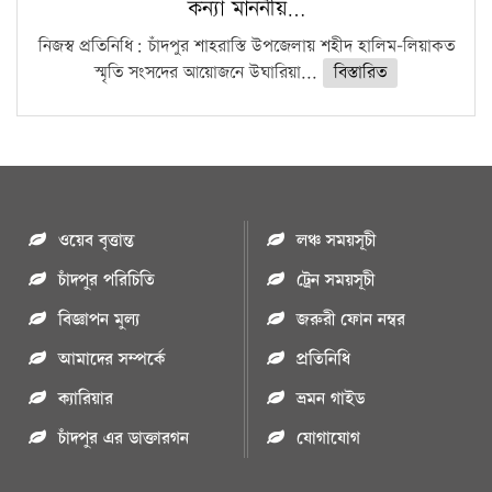
কন্যা মাননীয়…
নিজস্ব প্রতিনিধি: চাঁদপুর শাহরাস্তি উপজেলায় শহীদ হালিম-লিয়াকত
স্মৃতি সংসদের আয়োজনে উঘারিয়া...
বিস্তারিত
ওয়েব বৃত্তান্ত
লঞ্চ সময়সূচী
চাঁদপুর পরিচিতি
ট্রেন সময়সূচী
বিজ্ঞাপন মুল্য
জরুরী ফোন নম্বর
আমাদের সম্পর্কে
প্রতিনিধি
ক্যারিয়ার
ভ্রমন গাইড
চাঁদপুর এর ডাক্তারগন
যোগাযোগ