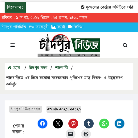
শিরোনাম:
যুবদলের কেন্দ্রীয় কমিটিতে ফরিদগঞ্
রবিবার , ৯ আগস্ট, ২০২৬ খ্রিষ্টাব্দ , ২৫ শ্রাবণ, ১৪৩৩ বঙ্গাব্দ
চাঁদপুর পরিচিতি
লঞ্চ সময়সূচী
ফটো
ভিডিও
হোম
/
চাঁদপুর সদর
/
শাহরাস্তি
/
শাহরাস্তিতে ৩য় দিনে করোনা সচেতনতায় পুলিশের মাস্ক বিতরণ ও উদ্বুদ্ধকরণ
কর্মসূচী
চাঁদপুর নিউজ সংবাদ
২৩ মার্চ ২০২১, ২২:২০
শেয়ার
করুন: