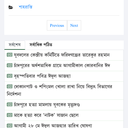
শাহরাস্তি
Previous
Next
সর্বশেষ
সর্বাধিক পঠিত
যুবদলের কেন্দ্রীয় কমিটিতে ফরিদগঞ্জের তারেকুর রহমান
চাঁদপুরের অর্ধশতাধিক গ্রামে আগামীকাল কোরবানির ঈদ
বৃহস্পতিবার পবিত্র ঈদুল আজহা
দোকানপাট ও শপিংমল খোলা রাখা নিয়ে বিদ্যুৎ বিভাগের
নির্দেশনা
চাঁদপুরে হত্যা মামলায় যুবকের মৃত্যুদণ্ড
মাকে হত্যা করে ‘নাটক’ সাজান ছেলে
আগামী ২৮ মে ঈদুল আজহার তারিখ ঘোষণা