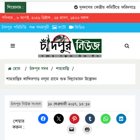
শিরোনাম:
যুবদলের কেন্দ্রীয় কমিটিতে ফরিদগঞ্জের তার
শনিবার , ৮ আগস্ট, ২০২৬ খ্রিষ্টাব্দ , ২৪ শ্রাবণ, ১৪৩৩ বঙ্গাব্দ
চাঁদপুর পরিচিতি
লঞ্চ সময়সূচী
ফটো
ভিডিও
হোম
/
চাঁদপুর সদর
/
শাহরাস্তি
/
শাহরাস্তির কান্দিরপাড় নলুয়া গ্রামে শুভ বিদ্যুাতায়ন উদ্ভোধন
চাঁদপুর নিউজ সংবাদ
১৮ ফেব্রুয়ারী ২০১৭, ১৩:১৮
শেয়ার
করুন: