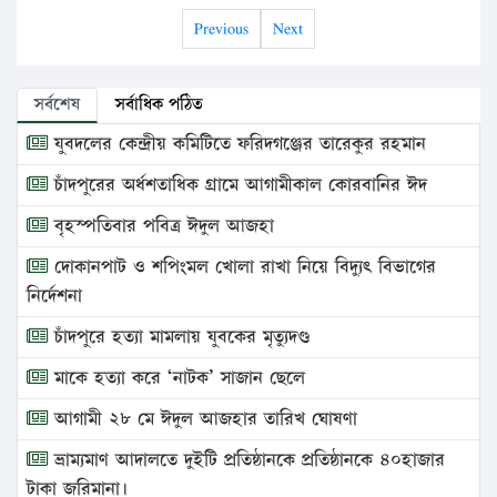
Previous
Next
সর্বশেষ
সর্বাধিক পঠিত
যুবদলের কেন্দ্রীয় কমিটিতে ফরিদগঞ্জের তারেকুর রহমান
চাঁদপুরের অর্ধশতাধিক গ্রামে আগামীকাল কোরবানির ঈদ
বৃহস্পতিবার পবিত্র ঈদুল আজহা
দোকানপাট ও শপিংমল খোলা রাখা নিয়ে বিদ্যুৎ বিভাগের
নির্দেশনা
চাঁদপুরে হত্যা মামলায় যুবকের মৃত্যুদণ্ড
মাকে হত্যা করে ‘নাটক’ সাজান ছেলে
আগামী ২৮ মে ঈদুল আজহার তারিখ ঘোষণা
ভ্রাম্যমাণ আদালতে দুইটি প্রতিষ্ঠানকে প্রতিষ্ঠানকে ৪০হাজার
টাকা জরিমানা।