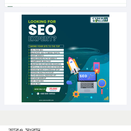
এবার লঞ্চের ভাড়া বাড়ল
১৭ থেকে ২১ শতাংশ বিদ্যুতের দাম বাড়ানোর প্রস্তাব পিডিবির
১৬ মে চাঁদপুর ও ২৫ মে ফেনী সফরে যাবেন প্রধানমন্ত্রী
উচ্চশিক্ষায় গৌরবময় অর্জন: পূর্ণ স্কলারশিপে যুক্তরাষ্ট্রে
পিএইচডি করছেন কুয়েটের কৃতি…
সারা দেশে বজ্রাঘাতে ১৪ জনের প্রাণহানি
কঠোর হচ্ছে এসএসসি ও এইচএসসি পরীক্ষা
ফরিদগঞ্জে আগুনে পুড়লো ৬ ব্যবসা প্রতিষ্ঠান
আরও সংবাদ