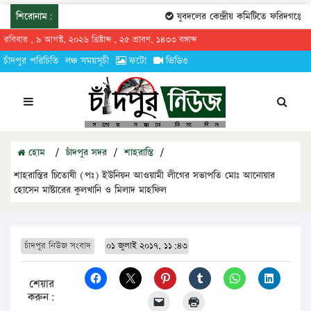
শিরোনাম:
যুবদলের কেন্দ্রীয় কমিটিতে ফরিদগঞ্জের ত
রবিবার , ৯ আগস্ট, ২০২৬ খ্রিষ্টাব্দ , ২৫ শ্রাবণ, ১৪৩৩ বঙ্গাব্দ
চাঁদপুর পরিচিতি
লঞ্চ সময়সূচী
ফটো
ভিডিও
হোম
/
চাঁদপুর সদর
/
শাহরাস্তি
/
শাহরাস্তির চিতোষী (পঃ) ইউনিয়ন আওয়ামী লীগের সভাপতি মোঃ আনোয়ার
হোসেন মাষ্টারের কুলখানি ও মিলাদ মাহফিল
চাঁদপুর নিউজ সংবাদ
০১ জুলাই ২০১৭, ১১:৪৩
শেয়ার
করুন: