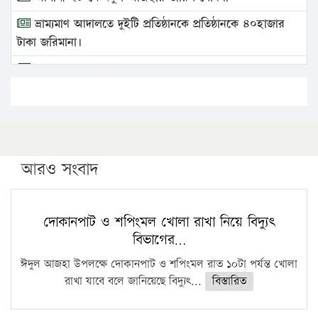
ভ্রাম্যমাণ আদালতে দুইটি প্রতিষ্ঠানকে প্রতিষ্ঠানকে ৪০হাজার
টাকা জরিমানা।
এবার লঞ্চের ভাড়া বাড়ল
১৭ থেকে ২১ শতাংশ বিদ্যুতের দাম বাড়ানোর প্রস্তাব পিডিবির
১৬ মে চাঁদপুর ও ২৫ মে ফেনী সফরে যাবেন প্রধানমন্ত্রী
উচ্চশিক্ষায় গৌরবময় অর্জন: পূর্ণ স্কলারশিপে যুক্তরাষ্ট্রে
পিএইচডি করছেন কুয়েটের কৃতি…
আরও সংবাদ
সারা দেশে বজ্রাঘাতে ১৪ জনের প্রাণহানি
কঠোর হচ্ছে এসএসসি ও এইচএসসি পরীক্ষা
দোকানপাট ও শপিংমল খোলা রাখা নিয়ে বিদ্যুৎ
বিভাগের…
ফরিদগঞ্জে আগুনে পুড়লো ৬ ব্যবসা প্রতিষ্ঠান
ঈদুল আজহা উপলক্ষে দোকানপাট ও শপিংমল রাত ১০টা পর্যন্ত খোলা
রাখা যাবে বলে জানিয়েছে বিদ্যুৎ...
বিস্তারিত