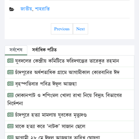
জাতীয়
,
শাহরাস্তি
Previous
Next
সর্বশেষ
সর্বাধিক পঠিত
যুবদলের কেন্দ্রীয় কমিটিতে ফরিদগঞ্জের তারেকুর রহমান
চাঁদপুরের অর্ধশতাধিক গ্রামে আগামীকাল কোরবানির ঈদ
বৃহস্পতিবার পবিত্র ঈদুল আজহা
দোকানপাট ও শপিংমল খোলা রাখা নিয়ে বিদ্যুৎ বিভাগের
নির্দেশনা
চাঁদপুরে হত্যা মামলায় যুবকের মৃত্যুদণ্ড
মাকে হত্যা করে ‘নাটক’ সাজান ছেলে
আগামী ২৮ মে ঈদুল আজহার তারিখ ঘোষণা