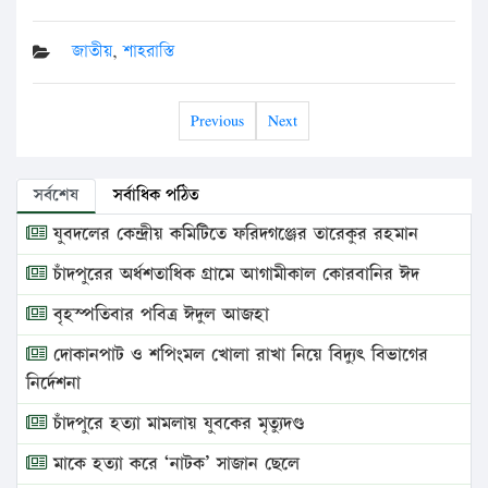
জাতীয়
,
শাহরাস্তি
Previous
Next
সর্বশেষ
সর্বাধিক পঠিত
যুবদলের কেন্দ্রীয় কমিটিতে ফরিদগঞ্জের তারেকুর রহমান
চাঁদপুরের অর্ধশতাধিক গ্রামে আগামীকাল কোরবানির ঈদ
বৃহস্পতিবার পবিত্র ঈদুল আজহা
দোকানপাট ও শপিংমল খোলা রাখা নিয়ে বিদ্যুৎ বিভাগের
নির্দেশনা
চাঁদপুরে হত্যা মামলায় যুবকের মৃত্যুদণ্ড
মাকে হত্যা করে ‘নাটক’ সাজান ছেলে