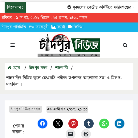
শিরোনাম:
যুবদলের কেন্দ্রীয় কমিটিতে ফরিদগঞ্জের তারেক
রবিবার , ৯ আগস্ট, ২০২৬ খ্রিষ্টাব্দ , ২৫ শ্রাবণ, ১৪৩৩ বঙ্গাব্দ
চাঁদপুর পরিচিতি
লঞ্চ সময়সূচী
ফটো
ভিডিও
হোম
/
চাঁদপুর সদর
/
শাহরাস্তি
/
শাহরাস্তির বিভিন্ন স্কুলে জেএসসি পরীক্ষা উপলক্ষে আলোচনা সভা ও মিলাদ-
মাহফিল ॥
চাঁদপুর নিউজ সংবাদ
২৯ অক্টোবার ২০১৫, ২১:১১
শেয়ার
করুন: