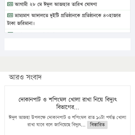
আগামী ২৮ মে ঈদুল আজহার তারিখ ঘোষণা
ভ্রাম্যমাণ আদালতে দুইটি প্রতিষ্ঠানকে প্রতিষ্ঠানকে ৪০হাজার
টাকা জরিমানা।
এবার লঞ্চের ভাড়া বাড়ল
১৭ থেকে ২১ শতাংশ বিদ্যুতের দাম বাড়ানোর প্রস্তাব পিডিবির
১৬ মে চাঁদপুর ও ২৫ মে ফেনী সফরে যাবেন প্রধানমন্ত্রী
উচ্চশিক্ষায় গৌরবময় অর্জন: পূর্ণ স্কলারশিপে যুক্তরাষ্ট্রে
পিএইচডি করছেন কুয়েটের কৃতি…
আরও সংবাদ
সারা দেশে বজ্রাঘাতে ১৪ জনের প্রাণহানি
কঠোর হচ্ছে এসএসসি ও এইচএসসি পরীক্ষা
দোকানপাট ও শপিংমল খোলা রাখা নিয়ে বিদ্যুৎ
বিভাগের…
ফরিদগঞ্জে আগুনে পুড়লো ৬ ব্যবসা প্রতিষ্ঠান
ঈদুল আজহা উপলক্ষে দোকানপাট ও শপিংমল রাত ১০টা পর্যন্ত খোলা
রাখা যাবে বলে জানিয়েছে বিদ্যুৎ...
বিস্তারিত