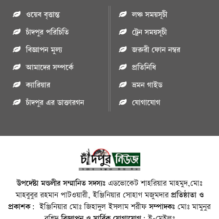
ওয়েব বৃত্তান্ত
লঞ্চ সময়সূচী
চাঁদপুর পরিচিতি
ট্রেন সময়সূচী
বিজ্ঞাপন মুল্য
জরুরী ফোন নম্বর
আমাদের সম্পর্কে
প্রতিনিধি
ক্যারিয়ার
ভ্রমন গাইড
চাঁদপুর এর ডাক্তারগন
যোগাযোগ
উপদেষ্টা মন্ডলীর সম্মানিত সদস্যঃ
এডভোকেট শাহরিয়ার মাহমুদ,মোঃ
মাহবুবুর রহমান পাটওয়ারী, ইঞ্জিনিয়ার সোহাগ মজুমদার
প্রতিষ্ঠাতা ও
প্রকাশক:
ইঞ্জিনিয়ার মোঃ জিহাদুল ইসলাম শরীফ
সম্পাদকঃ
মোঃ মামুনুর
রশিদ
বিজ্ঞাপন ও সার্বিক যোগাযোগ:
ই-মেইলঃ