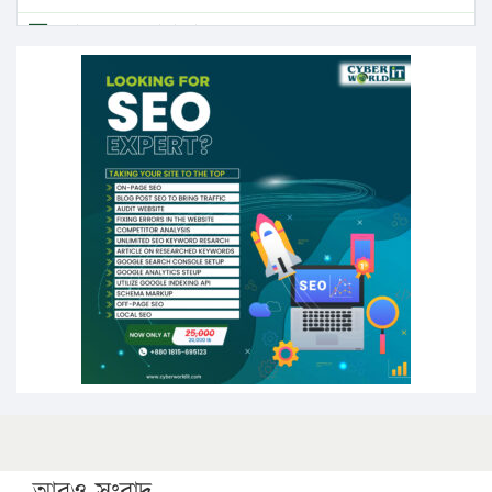
এবার লঞ্চের ভাড়া বাড়ল
১৭ থেকে ২১ শতাংশ বিদ্যুতের দাম বাড়ানোর প্রস্তাব পিডিবির
১৬ মে চাঁদপুর ও ২৫ মে ফেনী সফরে যাবেন প্রধানমন্ত্রী
উচ্চশিক্ষায় গৌরবময় অর্জন: পূর্ণ স্কলারশিপে যুক্তরাষ্ট্রে
পিএইচডি করছেন কুয়েটের কৃতি…
সারা দেশে বজ্রাঘাতে ১৪ জনের প্রাণহানি
কঠোর হচ্ছে এসএসসি ও এইচএসসি পরীক্ষা
ফরিদগঞ্জে আগুনে পুড়লো ৬ ব্যবসা প্রতিষ্ঠান
আরও সংবাদ