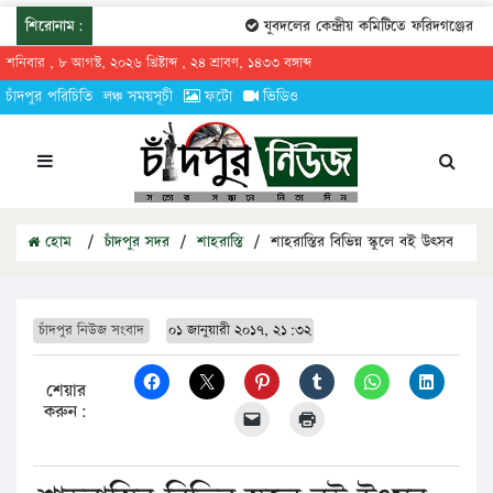
শিরোনাম:
যুবদলের কেন্দ্রীয় কমিটিতে ফরিদগঞ্জের তারেক
শনিবার , ৮ আগস্ট, ২০২৬ খ্রিষ্টাব্দ , ২৪ শ্রাবণ, ১৪৩৩ বঙ্গাব্দ
চাঁদপুর পরিচিতি
লঞ্চ সময়সূচী
ফটো
ভিডিও
হোম
/
চাঁদপুর সদর
/
শাহরাস্তি
/
শাহরাস্তির বিভিন্ন স্কুলে বই উৎসব
চাঁদপুর নিউজ সংবাদ
০১ জানুয়ারী ২০১৭, ২১:৩২
শেয়ার
করুন: