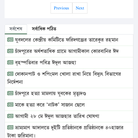
Previous
Next
সর্বশেষ
সর্বাধিক পঠিত
যুবদলের কেন্দ্রীয় কমিটিতে ফরিদগঞ্জের তারেকুর রহমান
চাঁদপুরের অর্ধশতাধিক গ্রামে আগামীকাল কোরবানির ঈদ
বৃহস্পতিবার পবিত্র ঈদুল আজহা
দোকানপাট ও শপিংমল খোলা রাখা নিয়ে বিদ্যুৎ বিভাগের
নির্দেশনা
চাঁদপুরে হত্যা মামলায় যুবকের মৃত্যুদণ্ড
মাকে হত্যা করে ‘নাটক’ সাজান ছেলে
আগামী ২৮ মে ঈদুল আজহার তারিখ ঘোষণা
ভ্রাম্যমাণ আদালতে দুইটি প্রতিষ্ঠানকে প্রতিষ্ঠানকে ৪০হাজার
টাকা জরিমানা।