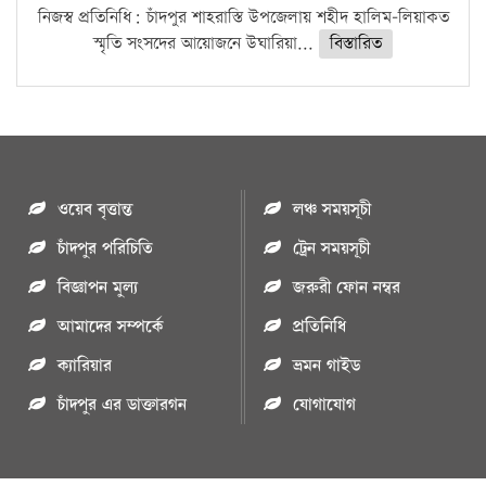
নিজস্ব প্রতিনিধি: চাঁদপুর শাহরাস্তি উপজেলায় শহীদ হালিম-লিয়াকত
স্মৃতি সংসদের আয়োজনে উঘারিয়া...
বিস্তারিত
ওয়েব বৃত্তান্ত
লঞ্চ সময়সূচী
চাঁদপুর পরিচিতি
ট্রেন সময়সূচী
বিজ্ঞাপন মুল্য
জরুরী ফোন নম্বর
আমাদের সম্পর্কে
প্রতিনিধি
ক্যারিয়ার
ভ্রমন গাইড
চাঁদপুর এর ডাক্তারগন
যোগাযোগ