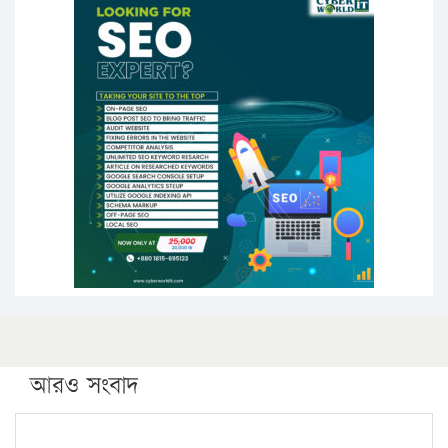
১৭ থেকে ২১ শতাংশ বিদ্যুতের দাম বাড়ানোর প্রস্তাব পিডিবির
১৬ মে চাঁদপুর ও ২৫ মে ফেনী সফরে যাবেন প্রধানমন্ত্রী
উচ্চশিক্ষায় গৌরবময় অর্জন: পূর্ণ স্কলারশিপে যুক্তরাষ্ট্রে
পিএইচডি করছেন কুয়েটের কৃতি…
সারা দেশে বজ্রাঘাতে ১৪ জনের প্রাণহানি
কঠোর হচ্ছে এসএসসি ও এইচএসসি পরীক্ষা
ফরিদগঞ্জে আগুনে পুড়লো ৬ ব্যবসা প্রতিষ্ঠান
আরও সংবাদ