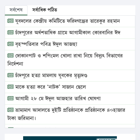
সর্বশেষ
সর্বাধিক পঠিত
যুবদলের কেন্দ্রীয় কমিটিতে ফরিদগঞ্জের তারেকুর রহমান
চাঁদপুরের অর্ধশতাধিক গ্রামে আগামীকাল কোরবানির ঈদ
বৃহস্পতিবার পবিত্র ঈদুল আজহা
দোকানপাট ও শপিংমল খোলা রাখা নিয়ে বিদ্যুৎ বিভাগের
নির্দেশনা
চাঁদপুরে হত্যা মামলায় যুবকের মৃত্যুদণ্ড
মাকে হত্যা করে ‘নাটক’ সাজান ছেলে
আগামী ২৮ মে ঈদুল আজহার তারিখ ঘোষণা
ভ্রাম্যমাণ আদালতে দুইটি প্রতিষ্ঠানকে প্রতিষ্ঠানকে ৪০হাজার
টাকা জরিমানা।
এবার লঞ্চের ভাড়া বাড়ল