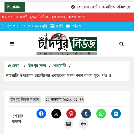
শিরোনাম:
যুবদলের কেন্দ্রীয় কমিটিতে ফরিদগঞ্জের ত
শুক্রবার , ৭ আগস্ট, ২০২৬ খ্রিষ্টাব্দ , ২৩ শ্রাবণ, ১৪৩৩ বঙ্গাব্দ
চাঁদপুর পরিচিতি
লঞ্চ সময়সূচী
ফটো
ভিডিও
হোম
/
চাঁদপুর সদর
/
শাহরাস্তি
/
শাহরাস্তি উপজেলা ছাত্রলীগের একাংশের মানব বন্ধন বাধার মুখে পন্ড ॥
চাঁদপুর নিউজ সংবাদ
১২ নভেম্বার ২০১৫, ২১:৪৭
শেয়ার
করুন: