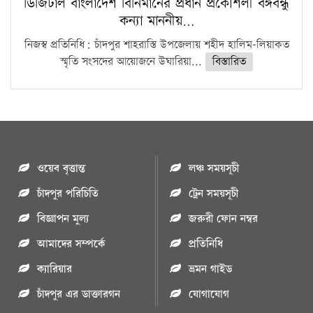
ডিজিটাল বাংলাদেশ বির্নিমানের প্রধান প্রকৌশলী বঙ্গবন্ধু
কন্যা মাননীয়…
নিজস্ব প্রতিনিধি: চাঁদপুর শাহরাস্তি উপজেলায় শহীদ হালিম-লিয়াকত
স্মৃতি সংসদের আয়োজনে উঘারিয়া...
বিস্তারিত
ওয়েব বৃত্তান্ত
লঞ্চ সময়সূচী
চাঁদপুর পরিচিতি
ট্রেন সময়সূচী
বিজ্ঞাপন মুল্য
জরুরী ফোন নম্বর
আমাদের সম্পর্কে
প্রতিনিধি
ক্যারিয়ার
ভ্রমন গাইড
চাঁদপুর এর ডাক্তারগন
যোগাযোগ