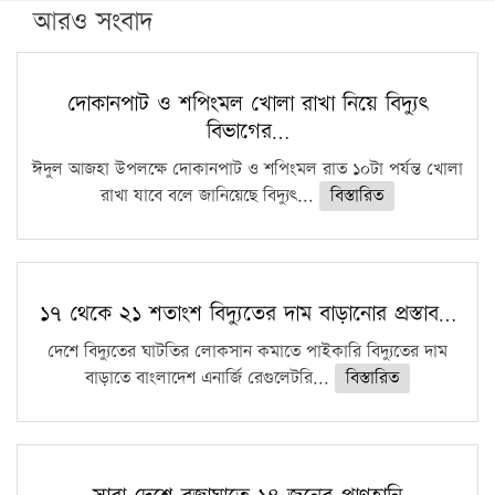
পিএইচডি করছেন কুয়েটের কৃতি…
আরও সংবাদ
সারা দেশে বজ্রাঘাতে ১৪ জনের প্রাণহানি
কঠোর হচ্ছে এসএসসি ও এইচএসসি পরীক্ষা
দোকানপাট ও শপিংমল খোলা রাখা নিয়ে বিদ্যুৎ
বিভাগের…
ফরিদগঞ্জে আগুনে পুড়লো ৬ ব্যবসা প্রতিষ্ঠান
ঈদুল আজহা উপলক্ষে দোকানপাট ও শপিংমল রাত ১০টা পর্যন্ত খোলা
রাখা যাবে বলে জানিয়েছে বিদ্যুৎ...
বিস্তারিত
১৭ থেকে ২১ শতাংশ বিদ্যুতের দাম বাড়ানোর প্রস্তাব…
দেশে বিদ্যুতের ঘাটতির লোকসান কমাতে পাইকারি বিদ্যুতের দাম
বাড়াতে বাংলাদেশ এনার্জি রেগুলেটরি...
বিস্তারিত