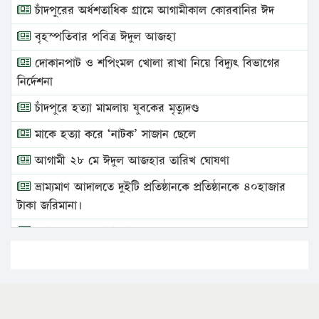
চাঁদপুরের অর্ধশতাধিক গ্রামে আগামীকাল কোরবানির ঈদ
বৃহস্পতিবার পবিত্র ঈদুল আজহা
দোকানপাট ও শপিংমল খোলা রাখা নিয়ে বিদ্যুৎ বিভাগের
নির্দেশনা
চাঁদপুরে হত্যা মামলায় যুবকের মৃত্যুদণ্ড
মাকে হত্যা করে ‘নাটক’ সাজান ছেলে
আগামী ২৮ মে ঈদুল আজহার তারিখ ঘোষণা
ভ্রাম্যমাণ আদালতে দুইটি প্রতিষ্ঠানকে প্রতিষ্ঠানকে ৪০হাজার
টাকা জরিমানা।
এবার লঞ্চের ভাড়া বাড়ল
১৭ থেকে ২১ শতাংশ বিদ্যুতের দাম বাড়ানোর প্রস্তাব পিডিবির
১৬ মে চাঁদপুর ও ২৫ মে ফেনী সফরে যাবেন প্রধানমন্ত্রী
উচ্চশিক্ষায় গৌরবময় অর্জন: পূর্ণ স্কলারশিপে যুক্তরাষ্ট্রে