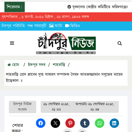
শিরোনাম:
যুবদলের কেন্দ্রীয় কমিটিতে ফরিদগঞ্জের তা
বৃহস্পতিবার , ৬ আগস্ট, ২০২৬ খ্রিষ্টাব্দ , ২২ শ্রাবণ, ১৪৩৩ বঙ্গাব্দ
চাঁদপুর পরিচিতি
লঞ্চ সময়সূচী
ফটো
ভিডিও
হোম
/
চাঁদপুর সদর
/
শাহরাস্তি
/
শাহরাস্তি প্রেস ক্লাবের যুগ্ম সাধারণ সম্পাদক সৈয়দ আমরুজ্জামান সবুজের মায়ের
ইন্তেকাল ॥
চাঁদপুর নিউজ
২৯ সেপ্টেম্বার ২০১৫,
আপডেটঃ
২৯ সেপ্টেম্বার ২০১৫,
সংবাদ
২১:২৩
২১:২৪
শেয়ার
করুন: