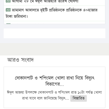
আগামী ২৮ মে ঈদুল আজহার তারিখ ঘোষণা
ভ্রাম্যমাণ আদালতে দুইটি প্রতিষ্ঠানকে প্রতিষ্ঠানকে ৪০হাজার
টাকা জরিমানা।
এবার লঞ্চের ভাড়া বাড়ল
১৭ থেকে ২১ শতাংশ বিদ্যুতের দাম বাড়ানোর প্রস্তাব পিডিবির
১৬ মে চাঁদপুর ও ২৫ মে ফেনী সফরে যাবেন প্রধানমন্ত্রী
উচ্চশিক্ষায় গৌরবময় অর্জন: পূর্ণ স্কলারশিপে যুক্তরাষ্ট্রে
পিএইচডি করছেন কুয়েটের কৃতি…
আরও সংবাদ
সারা দেশে বজ্রাঘাতে ১৪ জনের প্রাণহানি
কঠোর হচ্ছে এসএসসি ও এইচএসসি পরীক্ষা
দোকানপাট ও শপিংমল খোলা রাখা নিয়ে বিদ্যুৎ
বিভাগের…
ফরিদগঞ্জে আগুনে পুড়লো ৬ ব্যবসা প্রতিষ্ঠান
ঈদুল আজহা উপলক্ষে দোকানপাট ও শপিংমল রাত ১০টা পর্যন্ত খোলা
রাখা যাবে বলে জানিয়েছে বিদ্যুৎ...
বিস্তারিত