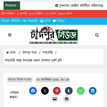
শিরোনাম:
যুবদলের কেন্দ্রীয় কমিটিতে ফরিদগঞ্জের ত
বৃহস্পতিবার , ৬ আগস্ট, ২০২৬ খ্রিষ্টাব্দ , ২২ শ্রাবণ, ১৪৩৩ বঙ্গাব্দ
চাঁদপুর পরিচিতি
লঞ্চ সময়সূচী
ফটো
ভিডিও
হোম
/
চাঁদপুর সদর
/
শাহরাস্তি
/
শাহরাস্তি স্বাস্থ্য কমপ্লেক্স চত্বরে দোকানে দুর্ধর্ষ চুরি
চাঁদপুর নিউজ সংবাদ
২০ সেপ্টেম্বার ২০১৫, ২০:০৫
শেয়ার
করুন: