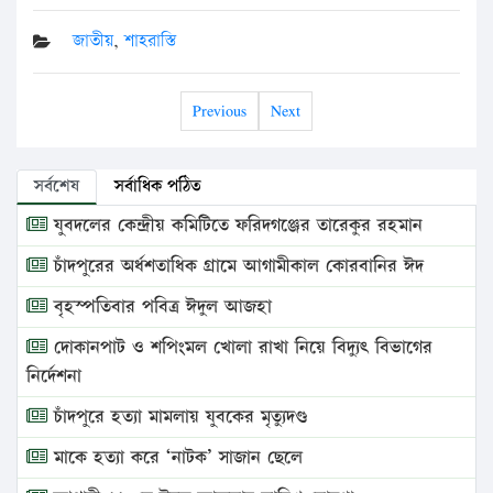
জাতীয়
,
শাহরাস্তি
Previous
Next
সর্বশেষ
সর্বাধিক পঠিত
যুবদলের কেন্দ্রীয় কমিটিতে ফরিদগঞ্জের তারেকুর রহমান
চাঁদপুরের অর্ধশতাধিক গ্রামে আগামীকাল কোরবানির ঈদ
বৃহস্পতিবার পবিত্র ঈদুল আজহা
দোকানপাট ও শপিংমল খোলা রাখা নিয়ে বিদ্যুৎ বিভাগের
নির্দেশনা
চাঁদপুরে হত্যা মামলায় যুবকের মৃত্যুদণ্ড
মাকে হত্যা করে ‘নাটক’ সাজান ছেলে