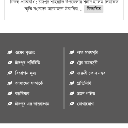
নিজস্ব প্রতিনিধি: চাঁদপুর শাহরাস্তি উপজেলায় শহীদ হালিম-লিয়াকত
স্মৃতি সংসদের আয়োজনে উঘারিয়া...
বিস্তারিত
ওয়েব বৃত্তান্ত
লঞ্চ সময়সূচী
চাঁদপুর পরিচিতি
ট্রেন সময়সূচী
বিজ্ঞাপন মুল্য
জরুরী ফোন নম্বর
আমাদের সম্পর্কে
প্রতিনিধি
ক্যারিয়ার
ভ্রমন গাইড
চাঁদপুর এর ডাক্তারগন
যোগাযোগ