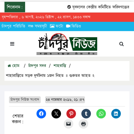
শিরোনাম:
যুবদলের কেন্দ্রীয় কমিটিতে ফরিদগঞ্জের তার
বৃহস্পতিবার , ৬ আগস্ট, ২০২৬ খ্রিষ্টাব্দ , ২২ শ্রাবণ, ১৪৩৩ বঙ্গাব্দ
চাঁদপুর পরিচিতি
লঞ্চ সময়সূচী
ফটো
ভিডিও
হোম
/
চাঁদপুর সদর
/
শাহরাস্তি
/
শাহারাস্তিতে সড়ক দুর্ঘটনায় ১জন নিহত ॥ গুরুতর আহত ২
চাঁদপুর নিউজ সংবাদ
২৪ নভেম্বার ২০১৬, ২১:৫৭
শেয়ার
করুন: