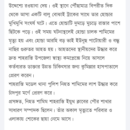
উদ্দেশ্যে রওয়ানা দেয়। ওই স্থানে পৌঁছামাত্র বিপরীত দিক
থেকে আসা একটি বালু বোঝাই ট্রাকের সাথে তার হোন্ডার
মুখিমুখি সংঘর্ষ ঘটে। এতে হোন্ডাটি দুমড়ে মুচড়ে রাস্তার পাশে
ছিটকে পড়ে। ওই সময় ঘটনাস্থলেই হোন্ডা চালক শামিমের
মৃত্যু হয় এবং হোন্ডা আরহি বড় ভাই ইউনুছ পাটোয়ারী ও বন্ধু
নাছির গুরুতর আহত হয়। আহতদের স্থানীয়দের উদ্ধার করে
দ্রুত শাহরাস্তি উপজেলা স্বাস্থ্য কমপ্লেক্সে নিয়ে আসলে
কর্তব্যরত ডাক্তার উন্নত চিকিৎসার জন্য কুমিল্লার হাসপাতালে
প্রেরণ করেন।
শাহরাস্তি মডেল থানা পুলিশ নিহত শামিমের লাশ উদ্ধার করে
চাঁদপুর মর্গে প্রেরণ করে।
প্রসঙ্গত, নিহত শামিম শাহরাস্তি ইয়ুথ ক্লাবের পৌর শাখার
সাধারণ সম্পাদক ছিলেন। তাঁর অকাল মৃত্যুতে পরিবার ও
এলাকায় শোকের ছায়া নেমে আসে।