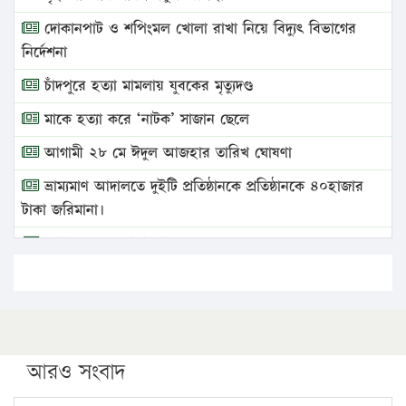
দোকানপাট ও শপিংমল খোলা রাখা নিয়ে বিদ্যুৎ বিভাগের
নির্দেশনা
চাঁদপুরে হত্যা মামলায় যুবকের মৃত্যুদণ্ড
মাকে হত্যা করে ‘নাটক’ সাজান ছেলে
আগামী ২৮ মে ঈদুল আজহার তারিখ ঘোষণা
ভ্রাম্যমাণ আদালতে দুইটি প্রতিষ্ঠানকে প্রতিষ্ঠানকে ৪০হাজার
টাকা জরিমানা।
এবার লঞ্চের ভাড়া বাড়ল
১৭ থেকে ২১ শতাংশ বিদ্যুতের দাম বাড়ানোর প্রস্তাব পিডিবির
১৬ মে চাঁদপুর ও ২৫ মে ফেনী সফরে যাবেন প্রধানমন্ত্রী
উচ্চশিক্ষায় গৌরবময় অর্জন: পূর্ণ স্কলারশিপে যুক্তরাষ্ট্রে
পিএইচডি করছেন কুয়েটের কৃতি…
আরও সংবাদ
সারা দেশে বজ্রাঘাতে ১৪ জনের প্রাণহানি