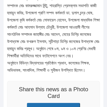
সম্পাদক মোঃ কামরুজ্জামান মিন্টু, শাহরাস্তি প্রেসক্লাব সভাপতি কাজী
হুমায়ুন কবির, উপজেলা প্রাণি সম্পদ কর্মকর্তা ডা. দুলাল চন্দ্র ঘোষ,
উপজেলা কৃষি কর্মকর্তা মোঃ সোফায়েল হোসেন, উপজেলা মাধ্যমিক শিক্ষা
কর্মকর্তা মোঃ আহসান উল্যাহ চৌধুরী, উপজেলা আওয়ামী লীগের
সাংগঠনিক সম্পাদক জাহাঙ্গীর মোঃ আদেল, মেহের ডিগ্রি কলেজের
উপাধ্যক্ষ মোঃ ফখরুল ইসলাম, সূচীপাড়া ডিগ্রি কলেজের উপাধ্যক্ষ মোঃ
হুমায়ুন কবির প্রমুখ। অনুষ্ঠান শেষে ৮ম, ৯ম ও ১০ম শ্রেণির মেধাবী
শিক্ষার্থীরা অতিথিদের সাথে ফটোসেশনে অংশ নেয়।
অনুষ্ঠানে বিভিন্ন বিদ্যালয়ের প্রতিষ্ঠান প্রধান, কলেজের শিক্ষক,
অভিভাবক, সাংবাদিক, শিক্ষার্থী ও সুধীজন উপস্থিত ছিলেন।
Share this news as a Photo
Card