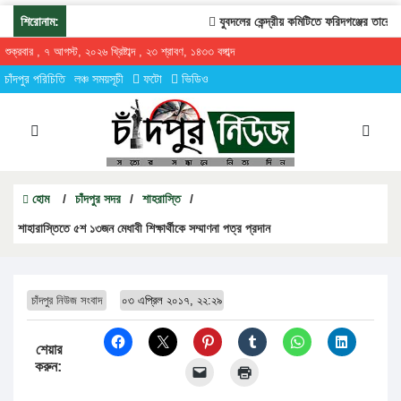
শিরোনাম:
যুবদলের কেন্দ্রীয় কমিটিতে ফরিদগঞ্জের তারেকুর 
শুক্রবার , ৭ আগস্ট, ২০২৬ খ্রিষ্টাব্দ , ২৩ শ্রাবণ, ১৪৩৩ বঙ্গাব্দ
চাঁদপুর পরিচিতি
লঞ্চ সময়সূচী
ফটো
ভিডিও
হোম
/
চাঁদপুর সদর
/
শাহরাস্তি
/
শাহারাস্তিতে ৫শ ১৩জন মেধাবী শিক্ষার্থীকে সম্মাণনা পত্র প্রদান
চাঁদপুর নিউজ সংবাদ
০৩ এপ্রিল ২০১৭, ২২:২৯
শেয়ার
করুন: