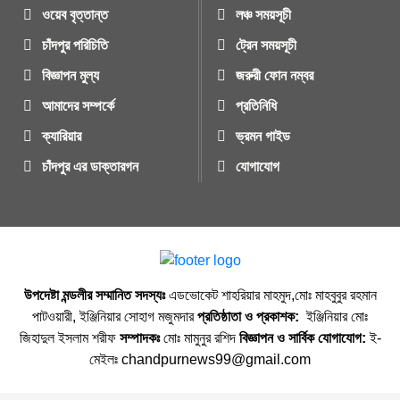
ওয়েব বৃত্তান্ত
লঞ্চ সময়সূচী
চাঁদপুর পরিচিতি
ট্রেন সময়সূচী
বিজ্ঞাপন মুল্য
জরুরী ফোন নম্বর
আমাদের সম্পর্কে
প্রতিনিধি
ক্যারিয়ার
ভ্রমন গাইড
চাঁদপুর এর ডাক্তারগন
যোগাযোগ
উপদেষ্টা মন্ডলীর সম্মানিত সদস্যঃ
এডভোকেট শাহরিয়ার মাহমুদ,মোঃ মাহবুবুর রহমান
পাটওয়ারী, ইঞ্জিনিয়ার সোহাগ মজুমদার
প্রতিষ্ঠাতা ও প্রকাশক:
ইঞ্জিনিয়ার মোঃ
জিহাদুল ইসলাম শরীফ
সম্পাদকঃ
মোঃ মামুনুর রশিদ
বিজ্ঞাপন ও সার্বিক যোগাযোগ:
ই-
মেইলঃ chandpurnews99@gmail.com