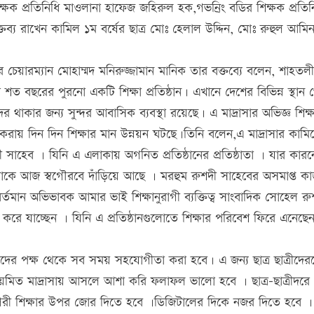
 শিক্ষক প্রতিনিধি মাওলানা হাফেজ জহিরুল হক,গভনির্ং বডির শিক্ষক প্রতিন
বক্তব্য রাখেন কামিল ১ম বর্ষের ছাত্র মোঃ হেলাল উদ্দিন, মোঃ রুহুল আমি
 চেয়ারম্যান মোহাম্মদ মনিরুজ্জামান মানিক তার বক্তব্যে বলেন, শাহতল
সাটি শত বছরের পুরনো একটি শিক্ষা প্রতিষ্ঠান। এখানে দেশের বিভিন্ন স্থান
দের থাকার জন্য সুন্দর আবাসিক ব্যবস্থা রয়েছে। এ মাদ্রাসার অভিজ্ঞ শিক্
না করায় দিন দিন শিক্ষার মান উন্নয়ন ঘটছে।তিনি বলেন,এ মাদ্রাসার কামি
ী সাহেব । যিনি এ এলাকায় অগনিত প্রতিষ্ঠানের প্রতিষ্ঠাতা । যার কার
োকে আজ স্বগৌরবে দাঁড়িয়ে আছে । মরহুম রুশদী সাহেবের অসমাপ্ত ক
বর্তমান অভিভাবক আমার ভাই শিক্ষানুরাগী ব্যক্তিত্ব সাংবাদিক সোহেল র
 করে যাচ্ছেন । যিনি এ প্রতিষ্ঠানগুলোতে শিক্ষার পরিবেশ ফিরে এনেছে
রিষদের পক্ষ থেকে সব সময় সহযোগীতা করা হবে। এ জন্য ছাত্র ছাত্রীদের
 নিয়মিত মাদ্রাসায় আসলে আশা করি ফলাফল ভালো হবে । ছাত্র-ছাত্রীদরে
িগরী শিক্ষার উপর জোর দিতে হবে ।ডিজিটালের দিকে নজর দিতে হবে ।