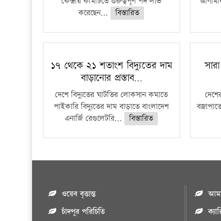
কেন্দ্রীয় কমিটিতে গুরুত্বপূর্ণ পদ লাভ
আগামীক
করেছেন...
বিস্তারিত
১৭ থেকে ২১ শতাংশ বিদ্যুতের দাম
সারা
বাড়ানোর প্রস্তাব…
দেশে বিদ্যুতের ঘাটতির লোকসান কমাতে
দেশের
পাইকারি বিদ্যুতের দাম বাড়াতে বাংলাদেশ
বজ্রাপাত
এনার্জি রেগুলেটরি...
বিস্তারিত
ওয়েব বৃত্তান্ত
আমাদ
চাঁদপুর পরিচিতি
ক্যা