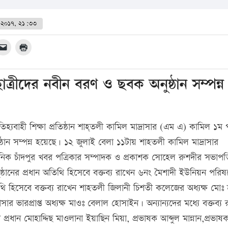
ই ২০১৭, ২১:৩৩
ছাত্রীদের নবীন বরণ ও ছবক অনুষ্ঠান সম্পন্ন
বাহী শিক্ষা প্রতিষ্ঠান শাহ্তলী কামিল মাদ্রাসার (এম এ) কামিল ১ম প
্ঠান সম্পন্ন হয়েছে। ১২ জুলাই বেলা ১১টায় শাহতলী কামিল মাদ্রাসার
নিক চাঁদপুর খবর পত্রিকার সম্পাদক ও প্রকাশক সোহেল রুশদীর সভাপতি
্ঠানের প্রধান অতিথি হিসেবে বক্তব্য রাখেন ৬নং মৈশাদী ইউনিয়ন পরিষ
িথি হিসেবে বক্তব্য রাখেন শাহতলী জিলানী চিশতী কলেজের অধ্যক্ষ মোঃ 
াসার ভারপ্রাপ্ত অধ্যক্ষ মাওঃ বেলাল হোসাইন। অন্যান্যদের মধ্যে বক্তব্য 
 প্রধান মোহাদ্দিছ মাওলানা ইয়াছিন মিয়া, প্রভাষক আব্দুল মান্নান,প্রভাষ