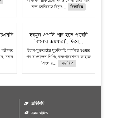
ত
শপিংমল রাত ১০টা পর্যন্ত খোলা রাখা যাবে
বলে জানিয়েছে বিদ্যুৎ...
বিস্তারিত
ইচএসসি
হরমুজ প্রণালি পার হতে পারেনি
‘বাংলার জয়যাত্রা’, ফিরে…
পরীক্ষার
ইরান-যুক্তরাষ্ট্রের যুদ্ধবিরতি কার্যকর হওয়ার
ফাঁস, নকল
পর বাংলাদেশ শিপিং করপোরেশনের জাহাজ
‘বাংলার...
বিস্তারিত
প্রতিনিধি
ভ্রমন গাইড