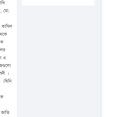
প্রতিষ্ঠানকে ৪০হাজার টাকা জরিমানা।
িধি
ন, মো.
এবার লঞ্চের ভাড়া বাড়ল
১৭ থেকে ২১ শতাংশ বিদ্যুতের দাম
ী কামিল
বাড়ানোর প্রস্তাব পিডিবির
 থেকে
১৬ মে চাঁদপুর ও ২৫ মে ফেনী সফরে
ষক
যাবেন প্রধানমন্ত্রী
লের
উচ্চশিক্ষায় গৌরবময় অর্জন: পূর্ণ
নে এ
স্কলারশিপে যুক্তরাষ্ট্রে পিএইচডি করছেন
াজগুলো
কুয়েটের কৃতি…
ুশদী ।
সারা দেশে বজ্রাঘাতে ১৪ জনের
ন ।যিনি
প্রাণহানি
কঠোর হচ্ছে এসএসসি ও এইচএসসি
কে
পরীক্ষা
ফরিদগঞ্জে আগুনে পুড়লো ৬ ব্যবসা
 জাতি