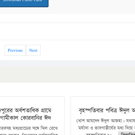
Previous
Next
ঁদপুরের অর্ধশতাধিক গ্রামে
বৃহস্পতিবার পবিত্র ঈদুল
গামীকাল কোরবানির ঈদ
খোশ আমদেদ ঈদুল আজহা। যথাযথ
মর্যাদা ও ভাবগাম্ভীর্যের মধ্য দিয়
বসহ মধ্যপ্রাচ্যের সঙ্গে মিল রেখে