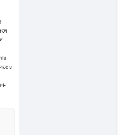
প্রতিষ্ঠান
া ।
র
্চলে
লে
সার
বিষতেও
েশন