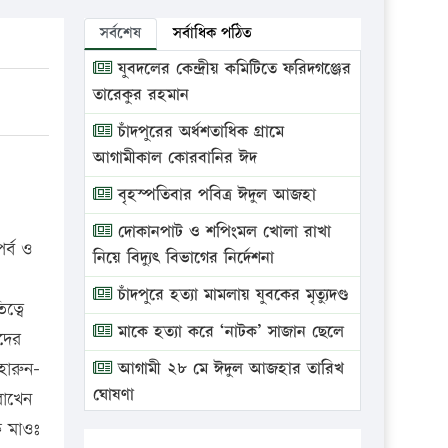
সর্বশেষ
সর্বাধিক পঠিত
যুবদলের কেন্দ্রীয় কমিটিতে ফরিদগঞ্জের
তারেকুর রহমান
চাঁদপুরের অর্ধশতাধিক গ্রামে
আগামীকাল কোরবানির ঈদ
বৃহস্পতিবার পবিত্র ঈদুল আজহা
দোকানপাট ও শপিংমল খোলা রাখা
র্ব ও
নিয়ে বিদ্যুৎ বিভাগের নির্দেশনা
চাঁদপুরে হত্যা মামলায় যুবকের মৃত্যুদণ্ড
ত্বে
মাকে হত্যা করে ‘নাটক’ সাজান ছেলে
দের
হারুন-
আগামী ২৮ মে ঈদুল আজহার তারিখ
ঘোষণা
রাখেন
ক মাওঃ
ভ্রাম্যমাণ আদালতে দুইটি প্রতিষ্ঠানকে