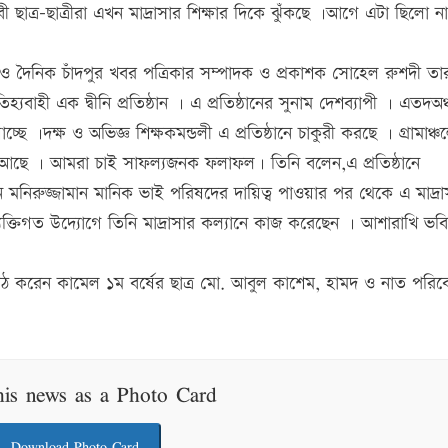
াবী ছাত্র-ছাত্রীরা এখন মাদ্রাসার শিক্ষার দিকে ঝুঁকছে ।আগে এটা ছিলো ন
ি ও দৈনিক চাঁদপুর খবর পত্রিকার সম্পাদক ও প্রকাশক সোহেল রুশদী তা
যবাহী এক দ্বীনি প্রতিষ্ঠান । এ প্রতিষ্ঠানের সুনাম দেশব্যাপী । এতদঅঞ
চ্ছে ।দক্ষ ও অভিজ্ঞ শিক্ষকমন্ডলী এ প্রতিষ্ঠানে চাকুরী করছে । গ্রামাঞ্চ
 আছে । আমরা চাই সাফল্যজনক ফলাফল। তিনি বলেন,এ প্রতিষ্ঠানে
মনিরুজ্জামান মানিক ভাই পরিষদের দায়িত্ব পাওয়ার পর থেকে এ মাদ্রা
্তিগত উদ্যোগে তিনি মাদ্রাসার কল্যানে কাজ করেছেন । আশারাখি ভ
াঠ করেন কামেল ১ম বর্ষের ছাত্র মো. আবুল কাশেম, হামদ ও নাত পরিব
his news as a Photo Card
Download Photo Card