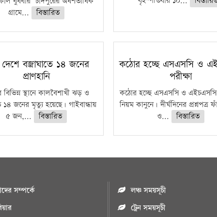
বৃহস্পতিবার ১০...
বিস্তারি
াল বুধবার চাঁদপুরের অর্ধশতাধিক
গ্রামে...
বিস্তারিত
 দেশে বজ্রাঘাতে ১৪ জনের
কঠোর হচ্ছে এসএসসি ও এ
প্রাণহানি
পরীক্ষা
 বিভিন্ন স্থানে কালবৈশাখী ঝড় ও
কঠোর হচ্ছে এসএসসি ও এইচএসসি 
ে ১৪ জনের মৃত্যু হয়েছে। গাইবান্ধায়
নিয়ম কানুনে। দীর্ঘদিনের প্রশ্নপত্র 
৫ জন,...
বিস্তারিত
ও...
বিস্তারিত
ের সম্পর্কে
লঞ্চ সময়সূচী
রিয়ার
ট্রেন সময়সূচী