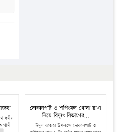
 আজহা
দোকানপাট ও শপিংমল খোলা রাখা
নিয়ে বিদ্যুৎ বিভাগের…
 ধর্মীয়
ে আগামী
ঈদুল আজহা উপলক্ষে দোকানপাট ও