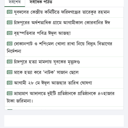
সর্বশেষ
সর্বাধিক পঠিত
যুবদলের কেন্দ্রীয় কমিটিতে ফরিদগঞ্জের তারেকুর রহমান
চাঁদপুরের অর্ধশতাধিক গ্রামে আগামীকাল কোরবানির ঈদ
বৃহস্পতিবার পবিত্র ঈদুল আজহা
দোকানপাট ও শপিংমল খোলা রাখা নিয়ে বিদ্যুৎ বিভাগের
নির্দেশনা
চাঁদপুরে হত্যা মামলায় যুবকের মৃত্যুদণ্ড
মাকে হত্যা করে ‘নাটক’ সাজান ছেলে
আগামী ২৮ মে ঈদুল আজহার তারিখ ঘোষণা
ভ্রাম্যমাণ আদালতে দুইটি প্রতিষ্ঠানকে প্রতিষ্ঠানকে ৪০হাজার
টাকা জরিমানা।
এবার লঞ্চের ভাড়া বাড়ল
১৭ থেকে ২১ শতাংশ বিদ্যুতের দাম বাড়ানোর প্রস্তাব পিডিবির