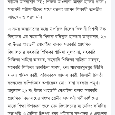
কামিল মাদরাসার সহ: শিক্ষক মাওলানা আব্দুল হালিম গাজী।
সমাপনী পরীক্ষার্থীদের মধ্যে বক্তব্য রাখেন শিক্ষার্থী তানভীর
আহম্মেদ ও পরশ মনি।
এ সময় অন্যান্যদের মধ্যে উপস্থিত ছিলেন জিলানী চিশতী উচ্চ
বিদ্যালয় এর সহকারি শিক্ষক রফিকুল ইসলাম তালুকদার, ২৯
নং উত্তর শাহতলী যোবাইদা বালক সরকারি প্রাথমিক
বিদ্যালয়ের সহকারি শিক্ষিকা শামিমা সুলতানা, সহকারি
শিক্ষিকা শাহিনা আক্তার, সহকারি শিক্ষিকা নাজিয়া মাহবুব,
সহকারি শিক্ষিকা তানজিনা খানম, ৪নং শাহমাহমুদপুর ইউপি
সদস্য শফিক ক্বারী, অভিভাবক জামাল ক্বারী, জিলানী চিশতী
কলেজের কম্পিউটার অপারেটর মো: রানা সরকার প্রমূখ।
অনুষ্ঠানে ২৯ নং উত্তর শাহতলী যোবাইদা বালক সরকারি
প্রাথমিক বিদ্যালয়ের পঞ্চম শ্রেনীর সমাপনী পরীক্ষার্থীদের
মাঝে শিক্ষা উপকরন তুলে দেন বিদ্যালয়ের ম্যানেজিং কমিটির
সভাপতি ও দৈনিক চাঁদপুর খবর পত্রিকার সম্পাদক ও প্রকাশক