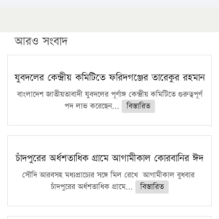
১৬ মে চাঁদপুর ও ২৫ মে ফেনী সফরে যাবেন প্রধানমন্ত্রী
উচ্চশিক্ষায় গৌরবময় অর্জন: পূর্ণ স্কলারশিপে যুক্তরাষ্ট্রে
পিএইচডি করছেন কুয়েটের কৃতি…
আরও সংবাদ
সারা দেশে বজ্রাঘাতে ১৪ জনের প্রাণহানি
কঠোর হচ্ছে এসএসসি ও এইচএসসি পরীক্ষা
যুবদলের কেন্দ্রীয় কমিটিতে ফরিদগঞ্জের তারেকুর রহমান
ফরিদগঞ্জে আগুনে পুড়লো ৬ ব্যবসা প্রতিষ্ঠান
বাংলাদেশ জাতীয়তাবাদী যুবদলের পূর্ণাঙ্গ কেন্দ্রীয় কমিটিতে গুরুত্বপূর্ণ
পদ লাভ করেছেন...
বিস্তারিত
চাঁদপুরের অর্ধশতাধিক গ্রামে আগামীকাল কোরবানির ঈদ
সৌদি আরবসহ মধ্যপ্রাচ্যের সঙ্গে মিল রেখে আগামীকাল বুধবার
চাঁদপুরের অর্ধশতাধিক গ্রামে...
বিস্তারিত