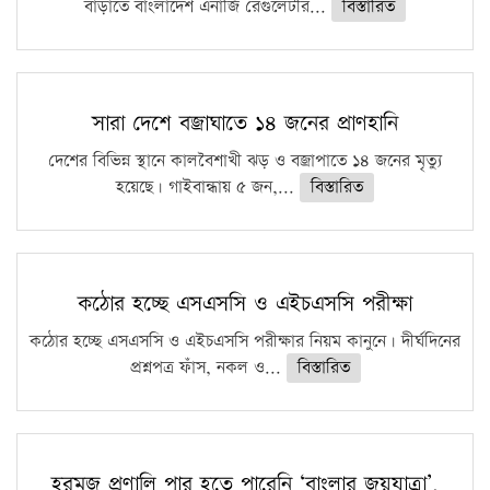
বাড়াতে বাংলাদেশ এনার্জি রেগুলেটরি...
বিস্তারিত
সারা দেশে বজ্রাঘাতে ১৪ জনের প্রাণহানি
দেশের বিভিন্ন স্থানে কালবৈশাখী ঝড় ও বজ্রাপাতে ১৪ জনের মৃত্যু
হয়েছে। গাইবান্ধায় ৫ জন,...
বিস্তারিত
কঠোর হচ্ছে এসএসসি ও এইচএসসি পরীক্ষা
কঠোর হচ্ছে এসএসসি ও এইচএসসি পরীক্ষার নিয়ম কানুনে। দীর্ঘদিনের
প্রশ্নপত্র ফাঁস, নকল ও...
বিস্তারিত
হরমুজ প্রণালি পার হতে পারেনি ‘বাংলার জয়যাত্রা’,