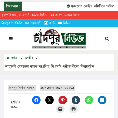
শিরোনাম:
যুবদলের কেন্দ্রীয় কমিটিতে ফরিদগঞ্জে
বৃহস্পতিবার , ৬ আগস্ট, ২০২৬ খ্রিষ্টাব্দ , ২২ শ্রাবণ, ১৪৩৩ বঙ্গাব্দ
চাঁদপুর পরিচিতি
লঞ্চ সময়সূচী
ফটো
ভিডিও
হোম
/
জাতীয়
/
শাহ্তলী যোবাইদা বালক সপ্রাবি’র পিএসসি পরীক্ষার্থীদের বিদায়নুষ্ঠান
চাঁদপুর নিউজ সংবাদ
১৪ নভেম্বার ২০১৭, ২০:৩৯
শেয়ার
করুন: