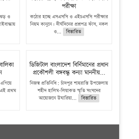
পরীক্ষা
ী ঝড় ও
কঠোর হচ্ছে এসএসসি ও এইচএসসি পরীক্ষার
াইবান্ধায়
নিয়ম কানুনে। দীর্ঘদিনের প্রশ্নপত্র ফাঁস, নকল
ও...
বিস্তারিত
বালিকা
ডিজিটাল বাংলাদেশ বির্নিমানের প্রধান
ধন
প্রকৌশলী বঙ্গবন্ধু কন্যা মাননীয়…
 এগিয়ে
নিজস্ব প্রতিনিধি: চাঁদপুর শাহরাস্তি উপজেলায়
 এই প্রথম
শহীদ হালিম-লিয়াকত স্মৃতি সংসদের
আয়োজনে উঘারিয়া...
বিস্তারিত