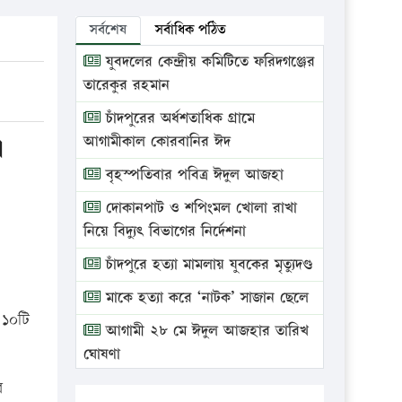
সর্বশেষ
সর্বাধিক পঠিত
যুবদলের কেন্দ্রীয় কমিটিতে ফরিদগঞ্জের
তারেকুর রহমান
চাঁদপুরের অর্ধশতাধিক গ্রামে
॥
আগামীকাল কোরবানির ঈদ
বৃহস্পতিবার পবিত্র ঈদুল আজহা
দোকানপাট ও শপিংমল খোলা রাখা
নিয়ে বিদ্যুৎ বিভাগের নির্দেশনা
চাঁদপুরে হত্যা মামলায় যুবকের মৃত্যুদণ্ড
মাকে হত্যা করে ‘নাটক’ সাজান ছেলে
 ১০টি
আগামী ২৮ মে ঈদুল আজহার তারিখ
ঘোষণা
র
ভ্রাম্যমাণ আদালতে দুইটি প্রতিষ্ঠানকে