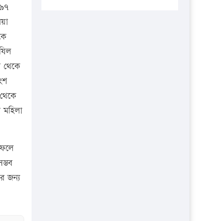
প্রতিষ্ঠানকে ৪০হাজার টাকা জরিমানা।
.৯৭
িয়া
এবার লঞ্চের ভাড়া বাড়ল
কে
১৭ থেকে ২১ শতাংশ বিদ্যুতের দাম
াযিল
বাড়ানোর প্রস্তাব পিডিবির
া থেকে
১৬ মে চাঁদপুর ও ২৫ মে ফেনী সফরে
ংশ
যাবেন প্রধানমন্ত্রী
 থেকে
উচ্চশিক্ষায় গৌরবময় অর্জন: পূর্ণ
া মহিলা
স্কলারশিপে যুক্তরাষ্ট্রে পিএইচডি করছেন
কুয়েটের কৃতি…
সারা দেশে বজ্রাঘাতে ১৪ জনের
াফলে
প্রাণহানি
ম্ভব
র জন্য
কঠোর হচ্ছে এসএসসি ও এইচএসসি
পরীক্ষা
ফরিদগঞ্জে আগুনে পুড়লো ৬ ব্যবসা