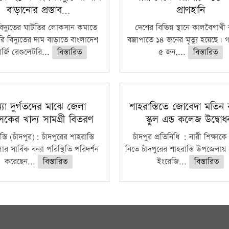
বাড়ানোর প্রস্তাব…
প্রাণহানি
বিদ্যুতের ঘাটতির লোকসান কমাতে
দেশের বিভিন্ন স্থানে কালবৈশাখ
ি বিদ্যুতের দাম বাড়াতে বাংলাদেশ
বজ্রাপাতে ১৪ জনের মৃত্যু হয়েছে। গ
র্জি রেগুলেটরি...
বিস্তারিত
৫ জন,...
বিস্তারিত
্যা দুর্গতদের মাঝে জেলা
শাহরাস্তিতে জোবেদা মতিন 
াসকের খাদ্য সামগ্রী বিতরণ
স্কুল এন্ড কলেজ উদ্বো
্তি (চাঁদপুর): চাঁদপুরের শাহরাস্তি
চাঁদপুর প্রতিনিধি : নারী শিক্ষাকে
 সার্বিক বন্যা পরিস্থিতি পরিদর্শন
নিতে চাঁদপুরের শাহরাস্তি উপজেলায়
করেছেন...
বিস্তারিত
ইংরেজি...
বিস্তারিত