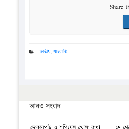
Share t
জাতীয়
,
শাহরাস্তি
আরও সংবাদ
দোকানপাট ও শপিংমল খোলা রাখা
১৭ থে