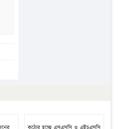
প্রতিষ্ঠান
 জনের
কঠোর হচ্ছে এসএসসি ও এইচএসসি