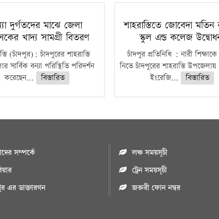
্যা দুর্গতদের মাঝে জেলা
শাহরাস্তিতে জোবেদা মতিন 
াসকের খাদ্য সামগ্রী বিতরণ
স্কুল এন্ড কলেজ উদ্বো
্তি (চাঁদপুর): চাঁদপুরের শাহরাস্তি
চাঁদপুর প্রতিনিধি : নারী শিক্ষাকে
 সার্বিক বন্যা পরিস্থিতি পরিদর্শন
নিতে চাঁদপুরের শাহরাস্তি উপজেলায়
করেছেন...
বিস্তারিত
ইংরেজি...
বিস্তারিত
ের সম্পর্কে
লঞ্চ সময়সূচী
রিয়ার
ট্রেন সময়সূচী
পুর এর ডাক্তারগন
জরুরী ফোন নম্বর