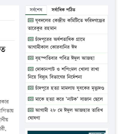
সর্বশেষ
সর্বাধিক পঠিত
যুবদলের কেন্দ্রীয় কমিটিতে ফরিদগঞ্জের
তারেকুর রহমান
চাঁদপুরের অর্ধশতাধিক গ্রামে
তে
আগামীকাল কোরবানির ঈদ
বৃহস্পতিবার পবিত্র ঈদুল আজহা
দোকানপাট ও শপিংমল খোলা রাখা
নিয়ে বিদ্যুৎ বিভাগের নির্দেশনা
চাঁদপুরে হত্যা মামলায় যুবকের মৃত্যুদণ্ড
মাকে হত্যা করে ‘নাটক’ সাজান ছেলে
সরকার
আগামী ২৮ মে ঈদুল আজহার তারিখ
যোগিতায়
ঘোষণা
থানীয়
রী,
ভ্রাম্যমাণ আদালতে দুইটি প্রতিষ্ঠানকে