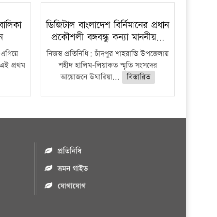
বালিকা
ডিজিটাল বাংলাদেশ বির্নিমানের প্রধান
ধন
প্রকৌশলী বঙ্গবন্ধু কন্যা মাননীয়…
 এগিয়ে
নিজস্ব প্রতিনিধি: চাঁদপুর শাহরাস্তি উপজেলায়
 এই প্রথম
শহীদ হালিম-লিয়াকত স্মৃতি সংসদের
আয়োজনে উঘারিয়া...
বিস্তারিত
প্রতিনিধি
ভ্রমন গাইড
যোগাযোগ