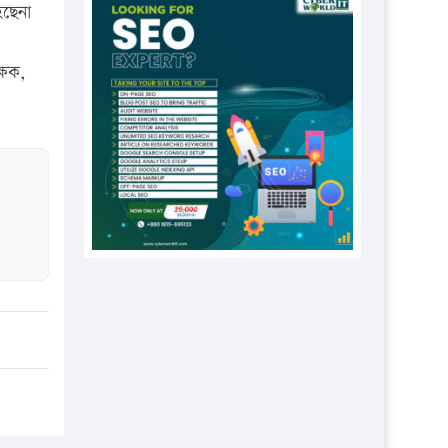
প্রতিষ্ঠানকে ৪০হাজার টাকা জরিমানা।
হছেনা
এবার লঞ্চের ভাড়া বাড়ল
্ষক,
১৭ থেকে ২১ শতাংশ বিদ্যুতের দাম
বাড়ানোর প্রস্তাব পিডিবির
১৬ মে চাঁদপুর ও ২৫ মে ফেনী সফরে
যাবেন প্রধানমন্ত্রী
উচ্চশিক্ষায় গৌরবময় অর্জন: পূর্ণ
স্কলারশিপে যুক্তরাষ্ট্রে পিএইচডি করছেন
কুয়েটের কৃতি…
সারা দেশে বজ্রাঘাতে ১৪ জনের
প্রাণহানি
কঠোর হচ্ছে এসএসসি ও এইচএসসি
পরীক্ষা
ফরিদগঞ্জে আগুনে পুড়লো ৬ ব্যবসা