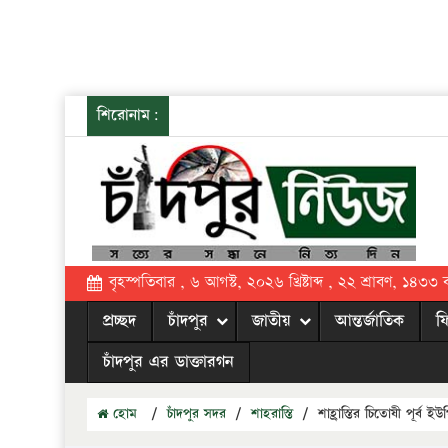
শিরোনাম:
বৃহস্পতিবার , ৬ আগস্ট, ২০২৬ খ্রিষ্টাব্দ , ২২ শ্রাবণ, ১৪৩৩ বঙ্
প্রচ্ছদ
চাঁদপুর
জাতীয়
আন্তর্জাতিক
ফ
চাঁদপুর এর ডাক্তারগন
হোম
/
চাঁদপুর সদর
/
শাহরাস্তি
/
শাহ্রাস্তির চিতোষী পূর্ব 