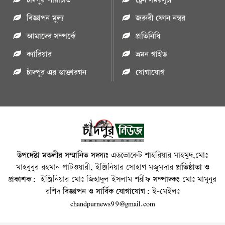
চাঁদপুর পরিচিতি
ট্রেন সময়সূচী
বিজ্ঞাপন মুল্য
জরুরী ফোন নম্বর
আমাদের সম্পর্কে
প্রতিনিধি
ক্যারিয়ার
ভ্রমন গাইড
চাঁদপুর এর ডাক্তারগন
যোগাযোগ
উপদেষ্টা মন্ডলীর সম্মানিত সদস্যঃ
এডভোকেট শাহরিয়ার মাহমুদ,মোঃ
মাহবুবুর রহমান পাটওয়ারী, ইঞ্জিনিয়ার সোহাগ মজুমদার
প্রতিষ্ঠাতা ও
প্রকাশক:
ইঞ্জিনিয়ার মোঃ জিহাদুল ইসলাম শরীফ
সম্পাদকঃ
মোঃ মামুনুর
রশিদ
বিজ্ঞাপন ও সার্বিক যোগাযোগ:
ই-মেইলঃ
chandpurnews99@gmail.com