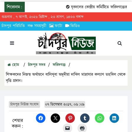
শিরোনাম:
যুবদলের কেন্দ্রীয় কমিটিতে ফরিদগঞ্জের তারেকু
শুক্রবার , ৭ আগস্ট, ২০২৬ খ্রিষ্টাব্দ , ২৩ শ্রাবণ, ১৪৩৩ বঙ্গাব্দ
চাঁদপুর পরিচিতি
লঞ্চ সময়সূচী
ফটো
ভিডিও
হোম
/
চাঁদপুর সদর
/
ফরিদগঞ্জ
/
শিক্ষকদের নিজস্ব অর্থায়নে বালিথুবা অদুদীয়া দাখিল মাদ্রাসার কল্যাণ তহবিল থেকে
বৃত্তি প্রদান।
চাঁদপুর নিউজ সংবাদ
০৭ ডিসেম্বার ২০১৭, ০৬:০৯
শেয়ার
করুন: