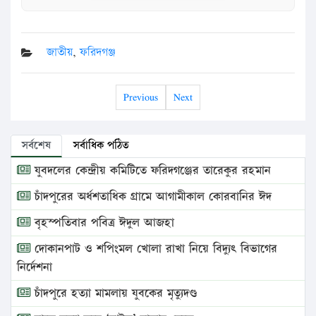
জাতীয়
,
ফরিদগঞ্জ
Previous
Next
সর্বশেষ
সর্বাধিক পঠিত
যুবদলের কেন্দ্রীয় কমিটিতে ফরিদগঞ্জের তারেকুর রহমান
চাঁদপুরের অর্ধশতাধিক গ্রামে আগামীকাল কোরবানির ঈদ
বৃহস্পতিবার পবিত্র ঈদুল আজহা
দোকানপাট ও শপিংমল খোলা রাখা নিয়ে বিদ্যুৎ বিভাগের
নির্দেশনা
চাঁদপুরে হত্যা মামলায় যুবকের মৃত্যুদণ্ড