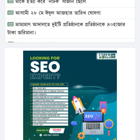
মাকে হত্যা করে ‘নাটক’ সাজান ছেলে
আগামী ২৮ মে ঈদুল আজহার তারিখ ঘোষণা
ভ্রাম্যমাণ আদালতে দুইটি প্রতিষ্ঠানকে প্রতিষ্ঠানকে ৪০হাজার
টাকা জরিমানা।
এবার লঞ্চের ভাড়া বাড়ল
১৭ থেকে ২১ শতাংশ বিদ্যুতের দাম বাড়ানোর প্রস্তাব পিডিবির
১৬ মে চাঁদপুর ও ২৫ মে ফেনী সফরে যাবেন প্রধানমন্ত্রী
উচ্চশিক্ষায় গৌরবময় অর্জন: পূর্ণ স্কলারশিপে যুক্তরাষ্ট্রে
পিএইচডি করছেন কুয়েটের কৃতি…
সারা দেশে বজ্রাঘাতে ১৪ জনের প্রাণহানি
কঠোর হচ্ছে এসএসসি ও এইচএসসি পরীক্ষা
ফরিদগঞ্জে আগুনে পুড়লো ৬ ব্যবসা প্রতিষ্ঠান