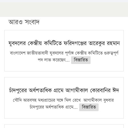
১৬ মে চাঁদপুর ও ২৫ মে ফেনী সফরে যাবেন প্রধানমন্ত্রী
উচ্চশিক্ষায় গৌরবময় অর্জন: পূর্ণ স্কলারশিপে যুক্তরাষ্ট্রে
পিএইচডি করছেন কুয়েটের কৃতি…
আরও সংবাদ
সারা দেশে বজ্রাঘাতে ১৪ জনের প্রাণহানি
কঠোর হচ্ছে এসএসসি ও এইচএসসি পরীক্ষা
যুবদলের কেন্দ্রীয় কমিটিতে ফরিদগঞ্জের তারেকুর রহমান
ফরিদগঞ্জে আগুনে পুড়লো ৬ ব্যবসা প্রতিষ্ঠান
বাংলাদেশ জাতীয়তাবাদী যুবদলের পূর্ণাঙ্গ কেন্দ্রীয় কমিটিতে গুরুত্বপূর্ণ
পদ লাভ করেছেন...
বিস্তারিত
চাঁদপুরের অর্ধশতাধিক গ্রামে আগামীকাল কোরবানির ঈদ
সৌদি আরবসহ মধ্যপ্রাচ্যের সঙ্গে মিল রেখে আগামীকাল বুধবার
চাঁদপুরের অর্ধশতাধিক গ্রামে...
বিস্তারিত