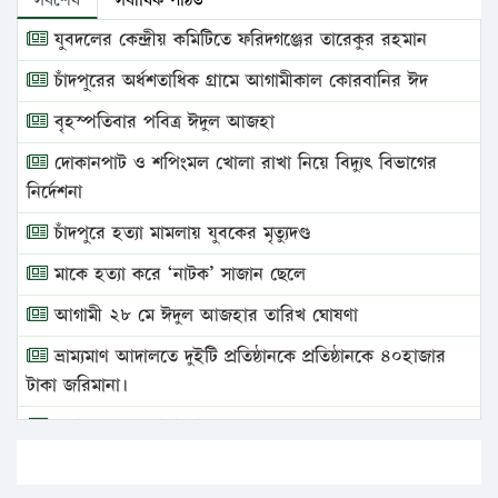
সর্বশেষ
সর্বাধিক পঠিত
যুবদলের কেন্দ্রীয় কমিটিতে ফরিদগঞ্জের তারেকুর রহমান
চাঁদপুরের অর্ধশতাধিক গ্রামে আগামীকাল কোরবানির ঈদ
বৃহস্পতিবার পবিত্র ঈদুল আজহা
দোকানপাট ও শপিংমল খোলা রাখা নিয়ে বিদ্যুৎ বিভাগের
নির্দেশনা
চাঁদপুরে হত্যা মামলায় যুবকের মৃত্যুদণ্ড
মাকে হত্যা করে ‘নাটক’ সাজান ছেলে
আগামী ২৮ মে ঈদুল আজহার তারিখ ঘোষণা
ভ্রাম্যমাণ আদালতে দুইটি প্রতিষ্ঠানকে প্রতিষ্ঠানকে ৪০হাজার
টাকা জরিমানা।
এবার লঞ্চের ভাড়া বাড়ল
১৭ থেকে ২১ শতাংশ বিদ্যুতের দাম বাড়ানোর প্রস্তাব পিডিবির