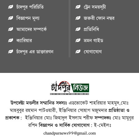
চাঁদপুর পরিচিতি
ট্রেন সময়সূচী
বিজ্ঞাপন মুল্য
জরুরী ফোন নম্বর
আমাদের সম্পর্কে
প্রতিনিধি
ক্যারিয়ার
ভ্রমন গাইড
চাঁদপুর এর ডাক্তারগন
যোগাযোগ
উপদেষ্টা মন্ডলীর সম্মানিত সদস্যঃ
এডভোকেট শাহরিয়ার মাহমুদ,মোঃ
মাহবুবুর রহমান পাটওয়ারী, ইঞ্জিনিয়ার সোহাগ মজুমদার
প্রতিষ্ঠাতা ও
প্রকাশক:
ইঞ্জিনিয়ার মোঃ জিহাদুল ইসলাম শরীফ
সম্পাদকঃ
মোঃ মামুনুর
রশিদ
বিজ্ঞাপন ও সার্বিক যোগাযোগ:
ই-মেইলঃ
chandpurnews99@gmail.com