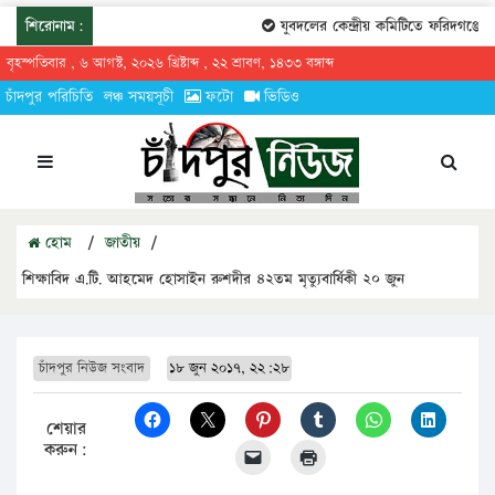
শিরোনাম:
যুবদলের কেন্দ্রীয় কমিটিতে ফরিদগঞ্জের ত
বৃহস্পতিবার , ৬ আগস্ট, ২০২৬ খ্রিষ্টাব্দ , ২২ শ্রাবণ, ১৪৩৩ বঙ্গাব্দ
চাঁদপুর পরিচিতি
লঞ্চ সময়সূচী
ফটো
ভিডিও
হোম
/
জাতীয়
/
শিক্ষাবিদ এ.টি. আহমেদ হোসাইন রুশদীর ৪২তম মৃত্যুবার্ষিকী ২০ জুন
চাঁদপুর নিউজ সংবাদ
১৮ জুন ২০১৭, ২২:২৮
শেয়ার
করুন: