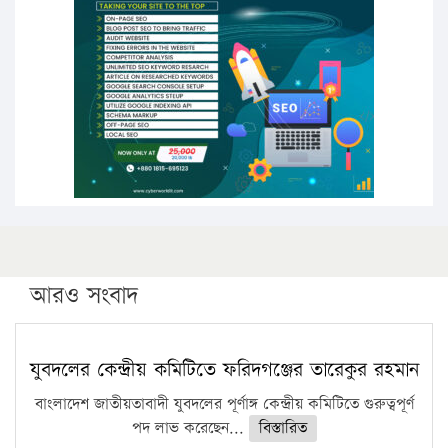
পিএইচডি করছেন কুয়েটের কৃতি…
সারা দেশে বজ্রাঘাতে ১৪ জনের প্রাণহানি
কঠোর হচ্ছে এসএসসি ও এইচএসসি পরীক্ষা
ফরিদগঞ্জে আগুনে পুড়লো ৬ ব্যবসা প্রতিষ্ঠান
আরও সংবাদ
যুবদলের কেন্দ্রীয় কমিটিতে ফরিদগঞ্জের তারেকুর রহমান
বাংলাদেশ জাতীয়তাবাদী যুবদলের পূর্ণাঙ্গ কেন্দ্রীয় কমিটিতে গুরুত্বপূর্ণ
পদ লাভ করেছেন...
বিস্তারিত