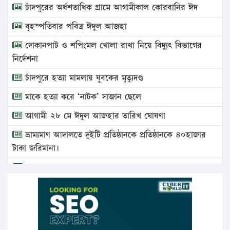
চাঁদপুরের অর্ধশতাধিক গ্রামে আগামীকাল কোরবানির ঈদ
বৃহস্পতিবার পবিত্র ঈদুল আজহা
দোকানপাট ও শপিংমল খোলা রাখা নিয়ে বিদ্যুৎ বিভাগের
নির্দেশনা
চাঁদপুরে হত্যা মামলায় যুবকের মৃত্যুদণ্ড
মাকে হত্যা করে ‘নাটক’ সাজান ছেলে
আগামী ২৮ মে ঈদুল আজহার তারিখ ঘোষণা
ভ্রাম্যমাণ আদালতে দুইটি প্রতিষ্ঠানকে প্রতিষ্ঠানকে ৪০হাজার
টাকা জরিমানা।
এবার লঞ্চের ভাড়া বাড়ল
১৭ থেকে ২১ শতাংশ বিদ্যুতের দাম বাড়ানোর প্রস্তাব পিডিবির
১৬ মে চাঁদপুর ও ২৫ মে ফেনী সফরে যাবেন প্রধানমন্ত্রী
উচ্চশিক্ষায় গৌরবময় অর্জন: পূর্ণ স্কলারশিপে যুক্তরাষ্ট্রে