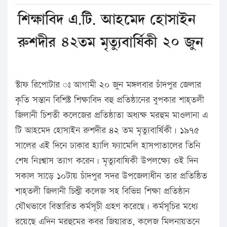
শিক্ষাবিদ এ.টি. আহমেদ হোসাইন
রুশদীর ৪২তম মৃত্যুবার্ষিকী ২০ জুন
স্টাফ রিপোটার ঃ আগামী ২০ জুন মঙ্গলবার চাঁদপুর জেলার
কৃতি সন্তান বিশিষ্ট শিক্ষাবিদ বহু প্রতিষ্ঠানের বুপকার শাহ্তলী
জিলানী চিশতী কলেজের প্রতিষ্ঠাতা অধ্যক্ষ মরহুম মাওলানা এ
টি আহমেদ হোসাইন রুশদীর ৪২ তম মৃত্যুবার্ষিকী। ১৯৭৫
সালের এই দিনে ঢাকার হ্যালি ফ্যামেলি হাসপাতালের তিনি
শেষ নিঃশ্বাস ত্যাগ করেন। মৃত্যুবাষিকী উপলক্ষ্যে ওই দিন
সকাল সাড়ে ১০টায় চাঁদপুর সদর উপজেলাধীন তার প্রতিষ্ঠিত
শাহ্তলী জিলানী চিশ্তী কলেজ সহ বিভিন্ন শিক্ষা প্রতিষ্ঠান
যৌথভাবে বিস্তারিত কর্মসূচী গ্রহণ করেছে। কর্মসূচির মধ্যে
রয়েছে এদিন মরহুমের কবর জিয়ারত, কলেজ মিলনায়তনে