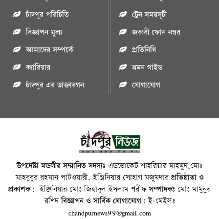
চাঁদপুর পরিচিতি
ট্রেন সময়সূচী
বিজ্ঞাপন মুল্য
জরুরী ফোন নম্বর
আমাদের সম্পর্কে
প্রতিনিধি
ক্যারিয়ার
ভ্রমন গাইড
চাঁদপুর এর ডাক্তারগন
যোগাযোগ
উপদেষ্টা মন্ডলীর সম্মানিত সদস্যঃ
এডভোকেট শাহরিয়ার মাহমুদ,মোঃ
মাহবুবুর রহমান পাটওয়ারী, ইঞ্জিনিয়ার সোহাগ মজুমদার
প্রতিষ্ঠাতা ও
প্রকাশক:
ইঞ্জিনিয়ার মোঃ জিহাদুল ইসলাম শরীফ
সম্পাদকঃ
মোঃ মামুনুর
রশিদ
বিজ্ঞাপন ও সার্বিক যোগাযোগ:
ই-মেইলঃ
chandpurnews99@gmail.com