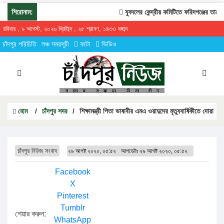
শিরোনাম:
যুবদলের কেন্দ্রীয় কমিটিতে ফরিদগঞ্জের তারেকুর
রবিবার , ৯ আগস্ট, ২০২৬ খ্রিষ্টাব্দ , ২৫ শ্রাবণ, ১৪৩৩ বঙ্গাব্দ
চাঁদপুর পরিচিতি
লঞ্চ সময়সূচী
ফটো
ভিডিও
হোম
/
চাঁদপুর সদর
/
শিক্ষামন্ত্রী পিতা ভাষাবীর এমএ ওয়াদুদের মৃত্যুবার্ষিকীতে দোয়া
চাঁদপুর নিউজ সংবাদ
২৯ আগষ্ট ২০২০, ০৫:৫২
আপডেটঃ
২৯ আগষ্ট ২০২০, ০৫:৫২
Facebook
X
Pinterest
Tumblr
শেয়ার করুন:
WhatsApp