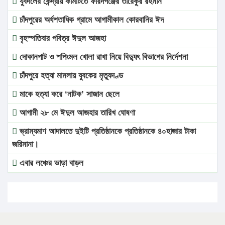
যুবদলের কেন্দ্রীয় কমিটিতে ফরিদগঞ্জের তারেকুর রহমান
চাঁদপুরের অর্ধশতাধিক গ্রামে আগামীকাল কোরবানির ঈদ
বৃহস্পতিবার পবিত্র ঈদুল আজহা
দোকানপাট ও শপিংমল খোলা রাখা নিয়ে বিদ্যুৎ বিভাগের নির্দেশনা
চাঁদপুরে হত্যা মামলায় যুবকের মৃত্যুদণ্ড
মাকে হত্যা করে ‘নাটক’ সাজান ছেলে
আগামী ২৮ মে ঈদুল আজহার তারিখ ঘোষণা
ভ্রাম্যমাণ আদালতে দুইটি প্রতিষ্ঠানকে প্রতিষ্ঠানকে ৪০হাজার টাকা
জরিমানা।
এবার লঞ্চের ভাড়া বাড়ল
১৭ থেকে ২১ শতাংশ বিদ্যুতের দাম বাড়ানোর প্রস্তাব পিডিবির
১৬ মে চাঁদপুর ও ২৫ মে ফেনী সফরে যাবেন প্রধানমন্ত্রী
উচ্চশিক্ষায় গৌরবময় অর্জন: পূর্ণ স্কলারশিপে যুক্তরাষ্ট্রে পিএইচডি