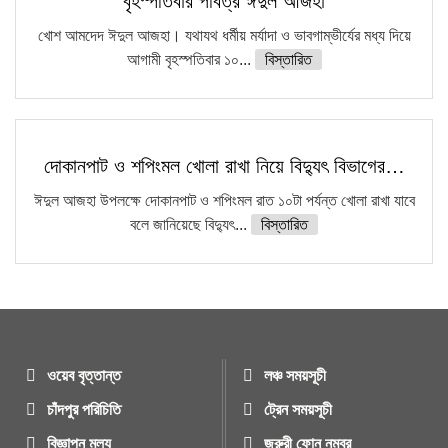
বৃহস্পতিবার পবিত্র ঈদুল আজহা
খোশ আমদেদ ঈদুল আজহা। যথাযথ ধর্মীয় মর্যাদা ও ভাবগাম্ভীর্যের মধ্য দিয়ে
আগামী বৃহস্পতিবার ১০...
বিস্তারিত
দোকানপাট ও শপিংমল খোলা রাখা নিয়ে বিদ্যুৎ বিভাগের…
ঈদুল আজহা উপলক্ষে দোকানপাট ও শপিংমল রাত ১০টা পর্যন্ত খোলা রাখা যাবে
বলে জানিয়েছে বিদ্যুৎ...
বিস্তারিত
ওয়েব বৃত্তান্ত
লঞ্চ সময়সূচী
চাঁদপুর পরিচিতি
ট্রেন সময়সূচী
বিজ্ঞাপন মুল্য
জরুরী ফোন নম্বর