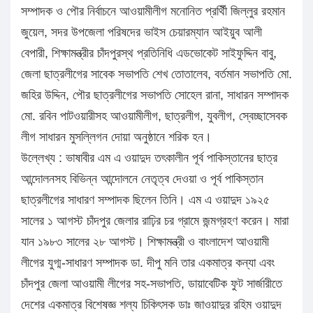
সম্পাদক ও পৌর নির্বাচনে আওয়ামীলীগ মনোনিত প্রর্থিী জিল্লুর রহমান
জুয়েল, সদর উপজেলা পরিষদের ভাইস চেয়ারম্যান আইয়ুব আলী
বেপারী, শিক্ষামন্ত্রীর চাঁদপুরস্থ প্রতিনিধি এডভোকেট সাইফুদ্দিন বাবু,
জেলা ছাত্রলীগের সাবেক সভাপতি শেখ তোতালেব, বর্তমান সভাপতি মো.
জহির উদ্দিন, পৌর ছাত্রলীগের সভাপতি সোহেল রানা, সাধারন সম্পাদক
মো. রবিন পাটওয়ারীসহ আওয়ামীলীগ, ছাত্রলীগ, যুবলীগ, স্বেচ্ছাসেবক
লীগ সাধারন মুসল্লিগন দোয়া অনুষ্ঠানে শরিক হন।
উল্লেখ্য : ভাষাবীর এম এ ওয়াদুদ তৎকালীন পূর্ব পাকিস্তানের ছাত্র
আন্দোলনসহ বিভিন্ন আন্দোলনে নেতৃত্ব দেওয়া ও পূর্ব পাকিস্তান
ছাত্রলীগের সাধারণ সম্পাদক ছিলেন তিনি। এম এ ওয়াদুদ ১৯২৫
সালের ১ আগস্ট চাঁদপুর জেলার রাঢ়ির চর গ্রামে জন্মগ্রহণ করেন। মারা
যান ১৯৮৩ সালের ২৮ আগস্ট। শিক্ষামন্ত্রী ও বাংলাদেশ আওয়ামী
লীগের যুগ্ম-সাধারণ সম্পাদক ডা. দীপু মনি তার একমাত্র কন্যা এবং
চাঁদপুর জেলা আওয়ামী লীগের সহ-সভাপতি, ডায়াবেটিক ফুট সার্জারীতে
দেশের একমাত্র বিশেষজ্ঞ শল্য চিকিৎসক ডাঃ জাওয়াদুর রহিম ওয়াদুদ