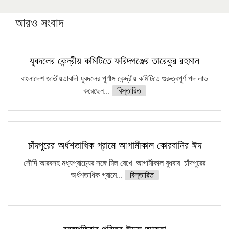
করছেন কুয়েটের কৃতি…
আরও সংবাদ
সারা দেশে বজ্রাঘাতে ১৪ জনের প্রাণহানি
কঠোর হচ্ছে এসএসসি ও এইচএসসি পরীক্ষা
যুবদলের কেন্দ্রীয় কমিটিতে ফরিদগঞ্জের তারেকুর রহমান
ফরিদগঞ্জে আগুনে পুড়লো ৬ ব্যবসা প্রতিষ্ঠান
বাংলাদেশ জাতীয়তাবাদী যুবদলের পূর্ণাঙ্গ কেন্দ্রীয় কমিটিতে গুরুত্বপূর্ণ পদ লাভ
করেছেন...
বিস্তারিত
চাঁদপুরের অর্ধশতাধিক গ্রামে আগামীকাল কোরবানির ঈদ
সৌদি আরবসহ মধ্যপ্রাচ্যের সঙ্গে মিল রেখে আগামীকাল বুধবার চাঁদপুরের
অর্ধশতাধিক গ্রামে...
বিস্তারিত