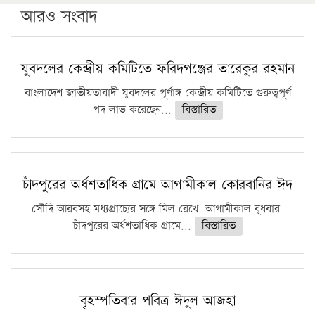
পিএইচডি করছেন কুয়েটের কৃতি…
আরও সংবাদ
সারা দেশে বজ্রাঘাতে ১৪ জনের প্রাণহানি
কঠোর হচ্ছে এসএসসি ও এইচএসসি পরীক্ষা
যুবদলের কেন্দ্রীয় কমিটিতে ফরিদগঞ্জের তারেকুর রহমান
ফরিদগঞ্জে আগুনে পুড়লো ৬ ব্যবসা প্রতিষ্ঠান
বাংলাদেশ জাতীয়তাবাদী যুবদলের পূর্ণাঙ্গ কেন্দ্রীয় কমিটিতে গুরুত্বপূর্ণ
পদ লাভ করেছেন...
বিস্তারিত
চাঁদপুরের অর্ধশতাধিক গ্রামে আগামীকাল কোরবানির ঈদ
সৌদি আরবসহ মধ্যপ্রাচ্যের সঙ্গে মিল রেখে আগামীকাল বুধবার
চাঁদপুরের অর্ধশতাধিক গ্রামে...
বিস্তারিত
বৃহস্পতিবার পবিত্র ঈদুল আজহা