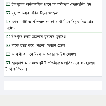
চাঁদপুরের অর্ধশতাধিক গ্রামে আগামীকাল কোরবানির ঈদ
বৃহস্পতিবার পবিত্র ঈদুল আজহা
দোকানপাট ও শপিংমল খোলা রাখা নিয়ে বিদ্যুৎ বিভাগের
নির্দেশনা
চাঁদপুরে হত্যা মামলায় যুবকের মৃত্যুদণ্ড
মাকে হত্যা করে ‘নাটক’ সাজান ছেলে
আগামী ২৮ মে ঈদুল আজহার তারিখ ঘোষণা
ভ্রাম্যমাণ আদালতে দুইটি প্রতিষ্ঠানকে প্রতিষ্ঠানকে ৪০হাজার
টাকা জরিমানা।
এবার লঞ্চের ভাড়া বাড়ল
১৭ থেকে ২১ শতাংশ বিদ্যুতের দাম বাড়ানোর প্রস্তাব পিডিবির
১৬ মে চাঁদপুর ও ২৫ মে ফেনী সফরে যাবেন প্রধানমন্ত্রী
উচ্চশিক্ষায় গৌরবময় অর্জন: পূর্ণ স্কলারশিপে যুক্তরাষ্ট্রে