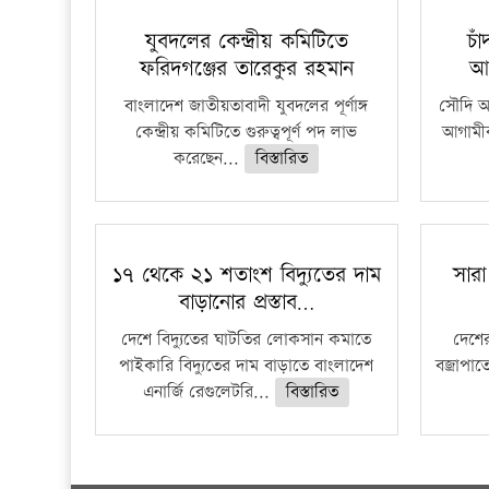
যুবদলের কেন্দ্রীয় কমিটিতে
চা
ফরিদগঞ্জের তারেকুর রহমান
আ
বাংলাদেশ জাতীয়তাবাদী যুবদলের পূর্ণাঙ্গ
সৌদি আর
কেন্দ্রীয় কমিটিতে গুরুত্বপূর্ণ পদ লাভ
আগামীক
করেছেন...
বিস্তারিত
১৭ থেকে ২১ শতাংশ বিদ্যুতের দাম
সারা
বাড়ানোর প্রস্তাব…
দেশে বিদ্যুতের ঘাটতির লোকসান কমাতে
দেশের
পাইকারি বিদ্যুতের দাম বাড়াতে বাংলাদেশ
বজ্রাপাত
এনার্জি রেগুলেটরি...
বিস্তারিত