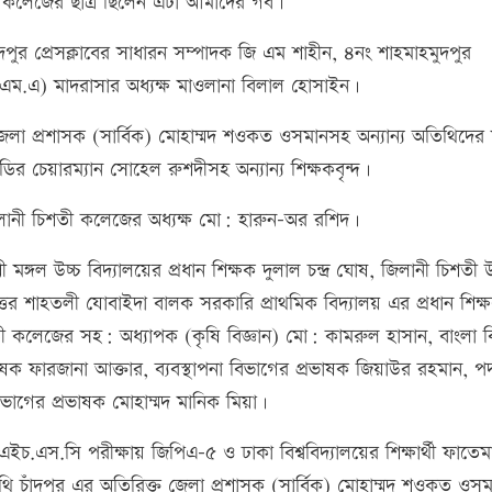
 কলেজের ছাত্র ছিলেন এটা আমাদের গর্ব।
পুর প্রেসক্লাবের সাধারন সম্পাদক জি এম শাহীন, ৪নং শাহমাহমুদপুর
(এম.এ) মাদরাসার অধ্যক্ষ মাওলানা বিলাল হোসাইন।
ত জেলা প্রশাসক (সার্বিক) মোহাম্মদ শওকত ওসমানসহ অন্যান্য অতিথিদের
 বডির চেয়ারম্যান সোহেল রুশদীসহ অন্যান্য শিক্ষকবৃন্দ।
ন জিলানী চিশতী কলেজের অধ্যক্ষ মো: হারুন-অর রশিদ।
্লী মঙ্গল উচ্চ বিদ্যালয়ের প্রধান শিক্ষক দুলাল চন্দ্র ঘোষ, জিলানী চিশতী উ
ং উত্তর শাহতলী যোবাইদা বালক সরকারি প্রাথমিক বিদ্যালয় এর প্রধান শিক
ী কলেজের সহ: অধ্যাপক (কৃষি বিজ্ঞান) মো: কামরুল হাসান, বাংলা 
ক ফারজানা আক্তার, ব্যবস্থাপনা বিভাগের প্রভাষক জিয়াউর রহমান, পদা
বিভাগের প্রভাষক মোহাম্মদ মানিক মিয়া।
.এস.সি পরীক্ষায় জিপিএ-৫ ও ঢাকা বিশ্ববিদ্যালয়ের শিক্ষার্থী ফাতেম
তিথি চাঁদপুর এর অতিরিক্ত জেলা প্রশাসক (সার্বিক) মোহাম্মদ শওকত ওস