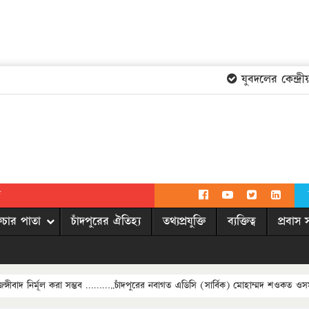
যুবদলের কেন্দ্রীয় ক
দ
িচার পাতা
চাঁদপুরের ঐতিহ্য
তথ্যপ্রযুক্তি
ব্যক্তিত্ব
প্রবাস 
 জঙ্গীবাদ নির্মূল করা সম্ভব ………..চাঁদপুরের নবাগত এডিসি (সার্বিক) মোহাম্মদ শওকত ওস