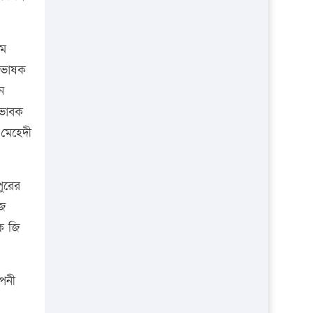
াম
্রভাষক
ন
িভাবক
মেহেদী
পুরের
েজ
দক জি
াপনী