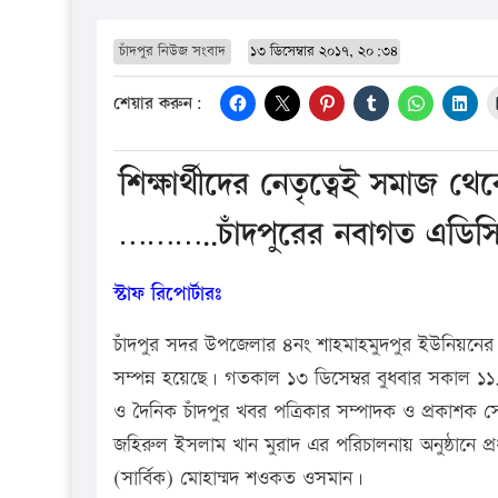
চাঁদপুর নিউজ সংবাদ
১৩ ডিসেম্বার ২০১৭, ২০:৩৪
শেয়ার করুন:
শিক্ষার্থীদের নেতৃত্বেই সমাজ থে
………..চাঁদপুরের নবাগত এডিসি
স্টাফ রিপোর্টারঃ
চাঁদপুর সদর উপজেলার ৪নং শাহমাহমুদপুর ইউনিয়নের ঐতি
সম্পন্ন হয়েছে। গতকাল ১৩ ডিসেম্বর বুধবার সকাল ১
ও দৈনিক চাঁদপুর খবর পত্রিকার সম্পাদক ও প্রকাশক
জহিরুল ইসলাম খান মুরাদ এর পরিচালনায় অনুষ্ঠানে প্র
(সার্বিক) মোহাম্মদ শওকত ওসমান।