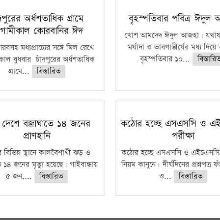
ঁদপুরের অর্ধশতাধিক গ্রামে
বৃহস্পতিবার পবিত্র ঈদুল
গামীকাল কোরবানির ঈদ
খোশ আমদেদ ঈদুল আজহা। যথাযথ
মর্যাদা ও ভাবগাম্ভীর্যের মধ্য দিয়
বসহ মধ্যপ্রাচ্যের সঙ্গে মিল রেখে
বৃহস্পতিবার ১০...
বিস্তারি
াল বুধবার চাঁদপুরের অর্ধশতাধিক
গ্রামে...
বিস্তারিত
 দেশে বজ্রাঘাতে ১৪ জনের
কঠোর হচ্ছে এসএসসি ও এ
প্রাণহানি
পরীক্ষা
 বিভিন্ন স্থানে কালবৈশাখী ঝড় ও
কঠোর হচ্ছে এসএসসি ও এইচএসসি 
ে ১৪ জনের মৃত্যু হয়েছে। গাইবান্ধায়
নিয়ম কানুনে। দীর্ঘদিনের প্রশ্নপত্র 
৫ জন,...
বিস্তারিত
ও...
বিস্তারিত