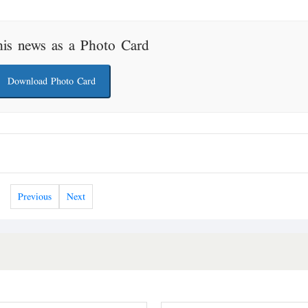
his news as a Photo Card
Download Photo Card
Previous
Next