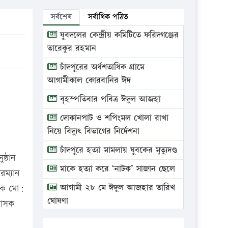
সর্বশেষ
সর্বাধিক পঠিত
যুবদলের কেন্দ্রীয় কমিটিতে ফরিদগঞ্জের
তারেকুর রহমান
চাঁদপুরের অর্ধশতাধিক গ্রামে
আগামীকাল কোরবানির ঈদ
বৃহস্পতিবার পবিত্র ঈদুল আজহা
দোকানপাট ও শপিংমল খোলা রাখা
নিয়ে বিদ্যুৎ বিভাগের নির্দেশনা
চাঁদপুরে হত্যা মামলায় যুবকের মৃত্যুদণ্ড
ষ্ঠান
মাকে হত্যা করে ‘নাটক’ সাজান ছেলে
রম্যান
আগামী ২৮ মে ঈদুল আজহার তারিখ
াষক মো:
ঘোষণা
শাসক
ভ্রাম্যমাণ আদালতে দুইটি প্রতিষ্ঠানকে