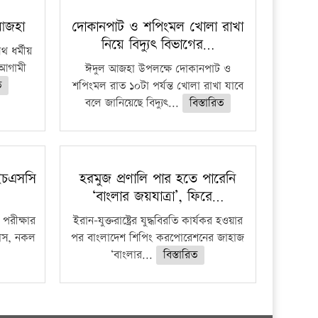
 আজহা
দোকানপাট ও শপিংমল খোলা রাখা
নিয়ে বিদ্যুৎ বিভাগের…
 ধর্মীয়
ে আগামী
ঈদুল আজহা উপলক্ষে দোকানপাট ও
ত
শপিংমল রাত ১০টা পর্যন্ত খোলা রাখা যাবে
বলে জানিয়েছে বিদ্যুৎ...
বিস্তারিত
ইচএসসি
হরমুজ প্রণালি পার হতে পারেনি
‘বাংলার জয়যাত্রা’, ফিরে…
পরীক্ষার
ইরান-যুক্তরাষ্ট্রের যুদ্ধবিরতি কার্যকর হওয়ার
ফাঁস, নকল
পর বাংলাদেশ শিপিং করপোরেশনের জাহাজ
‘বাংলার...
বিস্তারিত