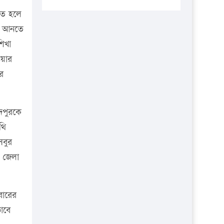
প্রতিষ্ঠানকে ৪০হাজার টাকা জরিমানা।
হতে হলে
এবার লঞ্চের ভাড়া বাড়ল
বয়ে আনতে
১৭ থেকে ২১ শতাংশ বিদ্যুতের দাম
শিখা
বাড়ানোর প্রস্তাব পিডিবির
ওয়ার
১৬ মে চাঁদপুর ও ২৫ মে ফেনী সফরে
ের
যাবেন প্রধানমন্ত্রী
উচ্চশিক্ষায় গৌরবময় অর্জন: পূর্ণ
ঁদপুরকে
স্কলারশিপে যুক্তরাষ্ট্রে পিএইচডি করছেন
থি
কুয়েটের কৃতি…
সবুর
সারা দেশে বজ্রাঘাতে ১৪ জনের
র জেলা
প্রাণহানি
কঠোর হচ্ছে এসএসসি ও এইচএসসি
পরীক্ষা
বারের
াবে
ফরিদগঞ্জে আগুনে পুড়লো ৬ ব্যবসা