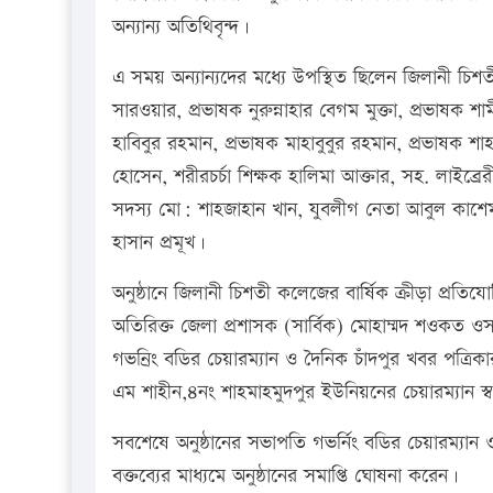
অন্যান্য অতিথিবৃন্দ।
এ সময় অন্যান্যদের মধ্যে উপস্থিত ছিলেন জিলানী চ
সারওয়ার, প্রভাষক নুরুন্নাহার বেগম মুক্তা, প্রভাষক
হাবিবুর রহমান, প্রভাষক মাহাবুবুর রহমান, প্রভাষক শাহ
হোসেন, শরীরচর্চা শিক্ষক হালিমা আক্তার, সহ. লাইব্র
সদস্য মো: শাহজাহান খান, যুবলীগ নেতা আবুল কাশে
হাসান প্রমূখ।
অনুষ্ঠানে জিলানী চিশতী কলেজের বার্ষিক ক্রীড়া প্রতিযো
অতিরিক্ত জেলা প্রশাসক (সার্বিক) মোহাম্মদ শওকত ও
গভনির্ং বডির চেয়ারম্যান ও দৈনিক চাঁদপুর খবর পত্রিক
এম শাহীন,৪নং শাহমাহমুদপুর ইউনিয়নের চেয়ারম্যান স্ব
সবশেষে অনুষ্ঠানের সভাপতি গভর্নিং বডির চেয়ারম্যান
বক্তব্যের মাধ্যমে অনুষ্ঠানের সমাপ্তি ঘোষনা করেন।