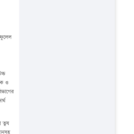
প্রতিষ্ঠান
 ফুলেল
চ্চ
্ষক ও
বিভাগের
র্থ
া তুয
মানসহ