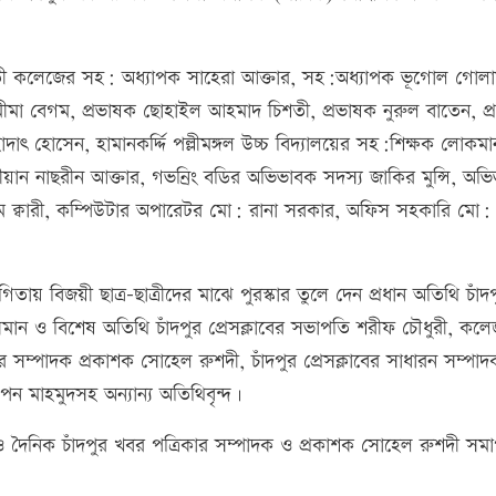
িশতী কলেজের সহ: অধ্যাপক সাহেরা আক্তার, সহ:অধ্যাপক ভূগোল গোল
 শামীমা বেগম, প্রভাষক ছোহাইল আহমাদ চিশতী, প্রভাষক নুরুল বাতেন, প
াদাৎ হোসেন, হামানকর্দ্দি পল্লীমঙ্গল উচ্চ বিদ্যালয়ের সহ:শিক্ষক লোকমা
েরীয়ান নাছরীন আক্তার, গভনির্ং বডির অভিভাবক সদস্য জাকির মুন্সি, অভ
ম ক্বারী, কম্পিউটার অপারেটর মো: রানা সরকার, অফিস সহকারি মো: 
গিতায় বিজয়ী ছাত্র-ছাত্রীদের মাঝে পুরস্কার তুলে দেন প্রধান অতিথি চাঁদ
সমান ও বিশেষ অতিথি চাঁদপুর প্রেসক্লাবের সভাপতি শরীফ চৌধুরী, কল
ার সম্পাদক প্রকাশক সোহেল রুশদী, চাঁদপুর প্রেসক্লাবের সাধারন সম্পা
পন মাহমুদসহ অন্যান্য অতিথিবৃন্দ।
 ও দৈনিক চাঁদপুর খবর পত্রিকার সম্পাদক ও প্রকাশক সোহেল রুশদী সম