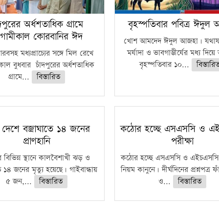
ঁদপুরের অর্ধশতাধিক গ্রামে
বৃহস্পতিবার পবিত্র ঈদুল
গামীকাল কোরবানির ঈদ
খোশ আমদেদ ঈদুল আজহা। যথাযথ
মর্যাদা ও ভাবগাম্ভীর্যের মধ্য দিয়
বসহ মধ্যপ্রাচ্যের সঙ্গে মিল রেখে
বৃহস্পতিবার ১০...
বিস্তারি
াল বুধবার চাঁদপুরের অর্ধশতাধিক
গ্রামে...
বিস্তারিত
 দেশে বজ্রাঘাতে ১৪ জনের
কঠোর হচ্ছে এসএসসি ও এ
প্রাণহানি
পরীক্ষা
 বিভিন্ন স্থানে কালবৈশাখী ঝড় ও
কঠোর হচ্ছে এসএসসি ও এইচএসসি 
ে ১৪ জনের মৃত্যু হয়েছে। গাইবান্ধায়
নিয়ম কানুনে। দীর্ঘদিনের প্রশ্নপত্র 
৫ জন,...
বিস্তারিত
ও...
বিস্তারিত