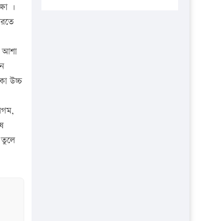
প্রতিষ্ঠানকে ৪০হাজার টাকা জরিমানা।
্ষা ।
করতে
এবার লঞ্চের ভাড়া বাড়ল
১৭ থেকে ২১ শতাংশ বিদ্যুতের দাম
র আশা
বাড়ানোর প্রস্তাব পিডিবির
েন
১৬ মে চাঁদপুর ও ২৫ মে ফেনী সফরে
কা উচ্চ
যাবেন প্রধানমন্ত্রী
উচ্চশিক্ষায় গৌরবময় অর্জন: পূর্ণ
েগম,
স্কলারশিপে যুক্তরাষ্ট্রে পিএইচডি করছেন
ষে
কুয়েটের কৃতি…
 তুলে
সারা দেশে বজ্রাঘাতে ১৪ জনের
প্রাণহানি
কঠোর হচ্ছে এসএসসি ও এইচএসসি
পরীক্ষা
ফরিদগঞ্জে আগুনে পুড়লো ৬ ব্যবসা