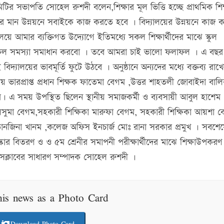
মিটির সভাপতি সোহেল রুশদী বলেন,শিক্ষার মূল ভিত্তি হচ্ছে প্রাথমিক শিক
ষার মান উন্নয়নে সবাইকে কাজ করতে হবে । বিদ্যালয়ের উন্নয়নে কাজ 
লয়ে আমার ব্যক্তিগত উদ্যোগে ইতিমধ্যে সকল শিক্ষার্থীদের মাঝে স্কুল
ুলের সকল সমস্যা সমাধান করবো । তবে আমরা চাই ভালো ফলাফল । এ বছ
িদ্যালয়ের ভাবমূর্তি ফুটে উঠবে । অনুষ্ঠানে অন্যদের মধ্যে বক্তব্য রাখ
য় ভারপ্রাপ্ত প্রধান শিক্ষক ফাতেমা বেগম ,উত্তর শাহতলী জোবাইদা বালি
। এ সময় উপস্থিত ছিলেন স্থানীয় সমাজকর্মী ও ব্যবসায়ী আবুল হাশেম
ুলসুমা বেগম,সহকারী শিক্ষিকা মারুফা বেগম, সহকারী শিক্ষিকা আয়শা ব
 তানজিনা খানম ,কলেজ অফিস ইনচার্জ মোঃ রানা সরকার প্রমুখ । সবশে
রস্কার বিতরণ ও ও ৫ম শ্রেনীর সমাপনী পরীক্ষার্থীদের মাঝে শিক্ষাউপকরণ
রেসক্লাবের সাধারণ সম্পাদক সোহেল রুশদী ।
his news as a Photo Card
Download Photo Card