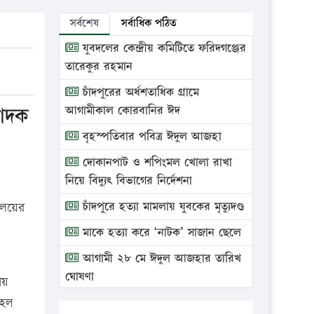
সর্বশেষ
সর্বাধিক পঠিত
যুবদলের কেন্দ্রীয় কমিটিতে ফরিদগঞ্জের
তারেকুর রহমান
চাঁদপুরের অর্ধশতাধিক গ্রামে
পাদক
আগামীকাল কোরবানির ঈদ
বৃহস্পতিবার পবিত্র ঈদুল আজহা
দোকানপাট ও শপিংমল খোলা রাখা
নিয়ে বিদ্যুৎ বিভাগের নির্দেশনা
চাঁদপুরে হত্যা মামলায় যুবকের মৃত্যুদণ্ড
ালয়ের
মাকে হত্যা করে ‘নাটক’ সাজান ছেলে
আগামী ২৮ মে ঈদুল আজহার তারিখ
ঘোষণা
ায়
হেল
ভ্রাম্যমাণ আদালতে দুইটি প্রতিষ্ঠানকে