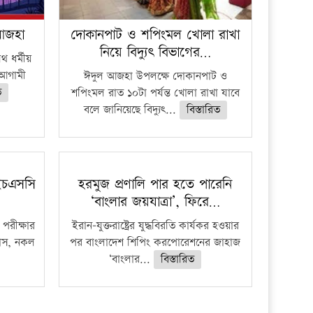
 আজহা
দোকানপাট ও শপিংমল খোলা রাখা
নিয়ে বিদ্যুৎ বিভাগের…
 ধর্মীয়
ে আগামী
ঈদুল আজহা উপলক্ষে দোকানপাট ও
ত
শপিংমল রাত ১০টা পর্যন্ত খোলা রাখা যাবে
বলে জানিয়েছে বিদ্যুৎ...
বিস্তারিত
ইচএসসি
হরমুজ প্রণালি পার হতে পারেনি
‘বাংলার জয়যাত্রা’, ফিরে…
পরীক্ষার
ইরান-যুক্তরাষ্ট্রের যুদ্ধবিরতি কার্যকর হওয়ার
ফাঁস, নকল
পর বাংলাদেশ শিপিং করপোরেশনের জাহাজ
‘বাংলার...
বিস্তারিত