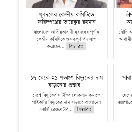
যুবদলের কেন্দ্রীয় কমিটিতে
চা
ফরিদগঞ্জের তারেকুর রহমান
আ
বাংলাদেশ জাতীয়তাবাদী যুবদলের পূর্ণাঙ্গ
সৌদি আর
কেন্দ্রীয় কমিটিতে গুরুত্বপূর্ণ পদ লাভ
আগামীক
করেছেন...
বিস্তারিত
১৭ থেকে ২১ শতাংশ বিদ্যুতের দাম
সারা
বাড়ানোর প্রস্তাব…
দেশে বিদ্যুতের ঘাটতির লোকসান কমাতে
দেশের
পাইকারি বিদ্যুতের দাম বাড়াতে বাংলাদেশ
বজ্রাপাত
এনার্জি রেগুলেটরি...
বিস্তারিত