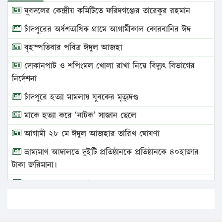
যুবদলের কেন্দ্রীয় কমিটিতে ফরিদগঞ্জের তারেকুর রহমান
চাঁদপুরের অর্ধশতাধিক গ্রামে আগামীকাল কোরবানির ঈদ
বৃহস্পতিবার পবিত্র ঈদুল আজহা
দোকানপাট ও শপিংমল খোলা রাখা নিয়ে বিদ্যুৎ বিভাগের
নির্দেশনা
চাঁদপুরে হত্যা মামলায় যুবকের মৃত্যুদণ্ড
মাকে হত্যা করে ‘নাটক’ সাজান ছেলে
আগামী ২৮ মে ঈদুল আজহার তারিখ ঘোষণা
ভ্রাম্যমাণ আদালতে দুইটি প্রতিষ্ঠানকে প্রতিষ্ঠানকে ৪০হাজার
টাকা জরিমানা।
এবার লঞ্চের ভাড়া বাড়ল
১৭ থেকে ২১ শতাংশ বিদ্যুতের দাম বাড়ানোর প্রস্তাব পিডিবির
১৬ মে চাঁদপুর ও ২৫ মে ফেনী সফরে যাবেন প্রধানমন্ত্রী