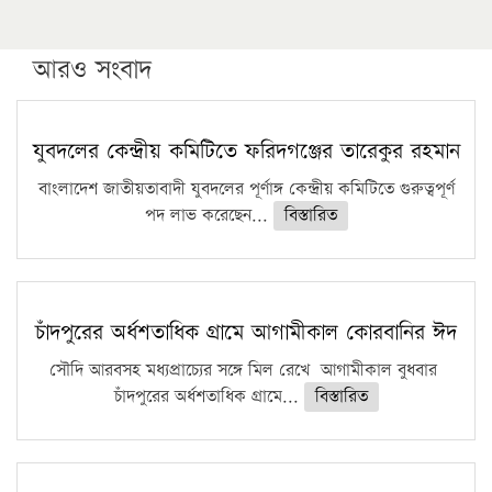
উচ্চশিক্ষায় গৌরবময় অর্জন: পূর্ণ স্কলারশিপে যুক্তরাষ্ট্রে
পিএইচডি করছেন কুয়েটের কৃতি…
আরও সংবাদ
সারা দেশে বজ্রাঘাতে ১৪ জনের প্রাণহানি
কঠোর হচ্ছে এসএসসি ও এইচএসসি পরীক্ষা
যুবদলের কেন্দ্রীয় কমিটিতে ফরিদগঞ্জের তারেকুর রহমান
ফরিদগঞ্জে আগুনে পুড়লো ৬ ব্যবসা প্রতিষ্ঠান
বাংলাদেশ জাতীয়তাবাদী যুবদলের পূর্ণাঙ্গ কেন্দ্রীয় কমিটিতে গুরুত্বপূর্ণ
পদ লাভ করেছেন...
বিস্তারিত
চাঁদপুরের অর্ধশতাধিক গ্রামে আগামীকাল কোরবানির ঈদ
সৌদি আরবসহ মধ্যপ্রাচ্যের সঙ্গে মিল রেখে আগামীকাল বুধবার
চাঁদপুরের অর্ধশতাধিক গ্রামে...
বিস্তারিত