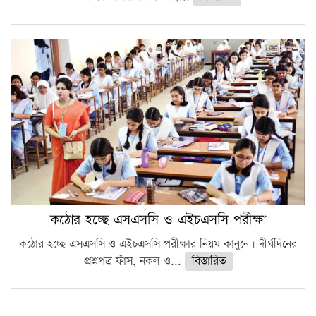
কঠোর হচ্ছে এসএসসি ও এইচএসসি পরীক্ষা
কঠোর হচ্ছে এসএসসি ও এইচএসসি পরীক্ষার নিয়ম কানুনে। দীর্ঘদিনের
প্রশ্নপত্র ফাঁস, নকল ও...
বিস্তারিত