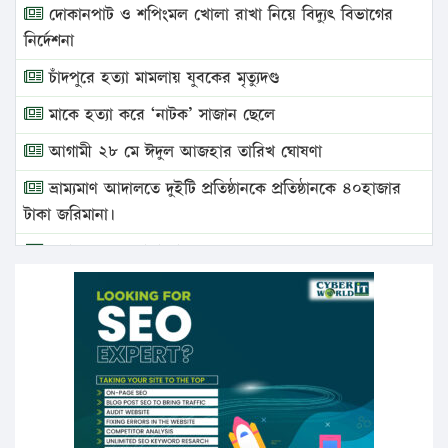
দোকানপাট ও শপিংমল খোলা রাখা নিয়ে বিদ্যুৎ বিভাগের
নির্দেশনা
চাঁদপুরে হত্যা মামলায় যুবকের মৃত্যুদণ্ড
মাকে হত্যা করে ‘নাটক’ সাজান ছেলে
আগামী ২৮ মে ঈদুল আজহার তারিখ ঘোষণা
ভ্রাম্যমাণ আদালতে দুইটি প্রতিষ্ঠানকে প্রতিষ্ঠানকে ৪০হাজার
টাকা জরিমানা।
এবার লঞ্চের ভাড়া বাড়ল
১৭ থেকে ২১ শতাংশ বিদ্যুতের দাম বাড়ানোর প্রস্তাব পিডিবির
১৬ মে চাঁদপুর ও ২৫ মে ফেনী সফরে যাবেন প্রধানমন্ত্রী
উচ্চশিক্ষায় গৌরবময় অর্জন: পূর্ণ স্কলারশিপে যুক্তরাষ্ট্রে
পিএইচডি করছেন কুয়েটের কৃতি…
সারা দেশে বজ্রাঘাতে ১৪ জনের প্রাণহানি