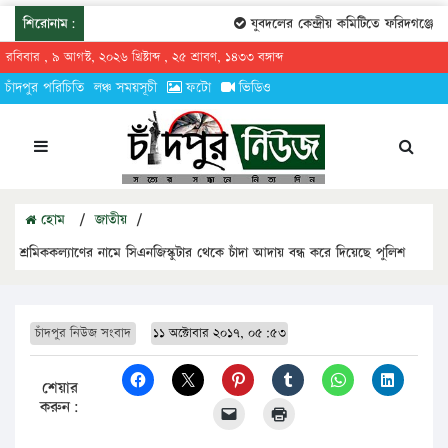
শিরোনাম:
যুবদলের কেন্দ্রীয় কমিটিতে ফরিদগঞ্জের ত
রবিবার , ৯ আগস্ট, ২০২৬ খ্রিষ্টাব্দ , ২৫ শ্রাবণ, ১৪৩৩ বঙ্গাব্দ
চাঁদপুর পরিচিতি
লঞ্চ সময়সূচী
ফটো
ভিডিও
হোম
/
জাতীয়
/
শ্রমিককল্যাণের নামে সিএনজিস্কুটার থেকে চাঁদা আদায় বন্ধ করে দিয়েছে পুলিশ
চাঁদপুর নিউজ সংবাদ
১১ অক্টোবার ২০১৭, ০৫:৫৩
শেয়ার
করুন: