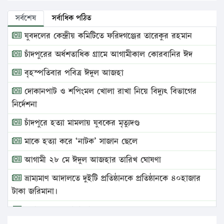
সর্বশেষ
সর্বাধিক পঠিত
যুবদলের কেন্দ্রীয় কমিটিতে ফরিদগঞ্জের তারেকুর রহমান
চাঁদপুরের অর্ধশতাধিক গ্রামে আগামীকাল কোরবানির ঈদ
বৃহস্পতিবার পবিত্র ঈদুল আজহা
দোকানপাট ও শপিংমল খোলা রাখা নিয়ে বিদ্যুৎ বিভাগের
নির্দেশনা
চাঁদপুরে হত্যা মামলায় যুবকের মৃত্যুদণ্ড
মাকে হত্যা করে ‘নাটক’ সাজান ছেলে
আগামী ২৮ মে ঈদুল আজহার তারিখ ঘোষণা
ভ্রাম্যমাণ আদালতে দুইটি প্রতিষ্ঠানকে প্রতিষ্ঠানকে ৪০হাজার
টাকা জরিমানা।
এবার লঞ্চের ভাড়া বাড়ল