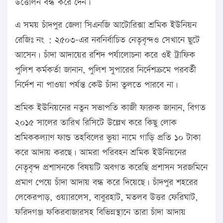
উত্তোলন বন্ধ করে দেন।
এ সময় চাঁদপুর জেলা সিএনজি আটোরিক্সা শ্রমিক ইউনিয়ন
রেজিঃ নং : ২৫০৩-এর নবনির্বাচিত নেতৃবৃন্দও সেখানে ছুটে
আসেন। চাঁদা আদায়ের রশিদ পর্যালোচনা করে ওই ট্রাফিক
পুলিশ কর্মকর্তা জানান, পুলিশ সুপারের নির্দেশক্রমে পরবর্তী
নির্দেশ না পাওয়া পর্যন্ত কেউ চাঁদা তুলতে পারবে না।
শ্রমিক ইউনিয়নের নতুন সভাপতি কাজী ফারুক জানান, বিগত
২০১৫ সালের তারিখ রিসিটে উল্লেখ করে কিছু লোক
শ্রমিককল্যাণ ফান্ড তহবিলের ভুয়া নামে গাড়ি প্রতি ১০ টাকা
করে আদায় করছে। আমরা পরিবহন শ্রমিক ইউনিয়নের
নেতৃবৃন্দ প্রশাসনকে বিষয়টি অবগত করেছি প্রশাসন সরজমিনে
প্রমাণ পেয়ে চাঁদা আদায় বন্ধ করে দিয়েছে। চাঁদপুর শহরের
লেকেরপাড়, ওয়্যারলেস, বাবুরহাট, মতলব উত্তর ফেরিঘাট,
ফরিদগঞ্জ ফকিরবাজারসহ বিভিন্নস্থানে তারা চাঁদা আদায়