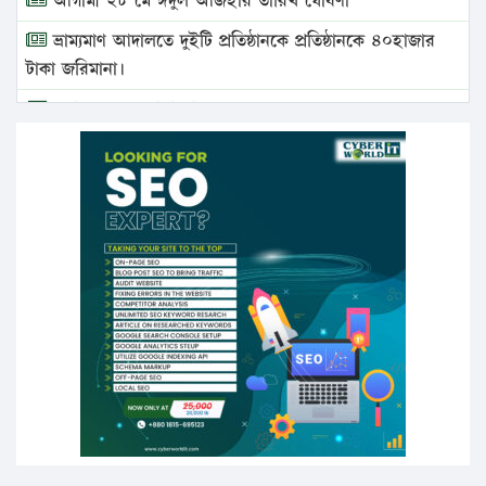
আগামী ২৮ মে ঈদুল আজহার তারিখ ঘোষণা
ভ্রাম্যমাণ আদালতে দুইটি প্রতিষ্ঠানকে প্রতিষ্ঠানকে ৪০হাজার
টাকা জরিমানা।
এবার লঞ্চের ভাড়া বাড়ল
১৭ থেকে ২১ শতাংশ বিদ্যুতের দাম বাড়ানোর প্রস্তাব পিডিবির
১৬ মে চাঁদপুর ও ২৫ মে ফেনী সফরে যাবেন প্রধানমন্ত্রী
উচ্চশিক্ষায় গৌরবময় অর্জন: পূর্ণ স্কলারশিপে যুক্তরাষ্ট্রে
পিএইচডি করছেন কুয়েটের কৃতি…
সারা দেশে বজ্রাঘাতে ১৪ জনের প্রাণহানি
কঠোর হচ্ছে এসএসসি ও এইচএসসি পরীক্ষা
ফরিদগঞ্জে আগুনে পুড়লো ৬ ব্যবসা প্রতিষ্ঠান