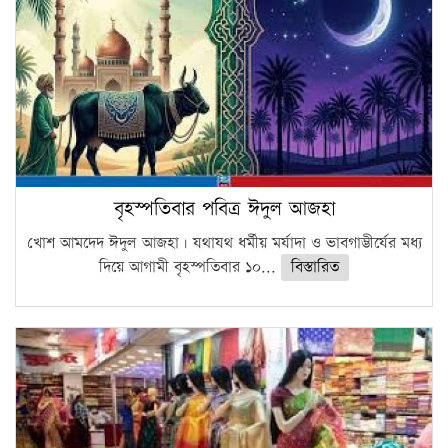
বৃহস্পতিবার পবিত্র ঈদুল আজহা
খোশ আমদেদ ঈদুল আজহা। যথাযথ ধর্মীয় মর্যাদা ও ভাবগাম্ভীর্যের মধ্য
দিয়ে আগামী বৃহস্পতিবার ১০...
বিস্তারিত