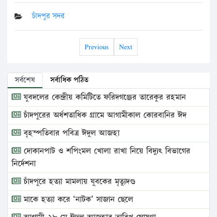
চাঁদপুর সদর
Previous
Next
সর্বশেষ
সর্বাধিক পঠিত
যুবদলের কেন্দ্রীয় কমিটিতে ফরিদগঞ্জের তারেকুর রহমান
চাঁদপুরের অর্ধশতাধিক গ্রামে আগামীকাল কোরবানির ঈদ
বৃহস্পতিবার পবিত্র ঈদুল আজহা
দোকানপাট ও শপিংমল খোলা রাখা নিয়ে বিদ্যুৎ বিভাগের
নির্দেশনা
চাঁদপুরে হত্যা মামলায় যুবকের মৃত্যুদণ্ড
মাকে হত্যা করে ‘নাটক’ সাজান ছেলে