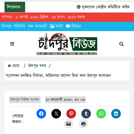
শিরোনাম:
যুবদলের কেন্দ্রীয় কমিটিতে ফরিদগঞ্জে
শনিবার , ৮ আগস্ট, ২০২৬ খ্রিষ্টাব্দ , ২৪ শ্রাবণ, ১৪৩৩ বঙ্গাব্দ
চাঁদপুর পরিচিতি
লঞ্চ সময়সূচী
ফটো
ভিডিও
হোম
/
চাঁদপুর সদর
/
সংশোধন চলচ্চিত্র নির্মাতা, অভিনেতা রাসেল মিয়া কাল চাঁদপুর আসছেন
চাঁদপুর নিউজ সংবাদ
১০ জানুয়ারী ২০২০, ২০:০৯
শেয়ার
করুন: