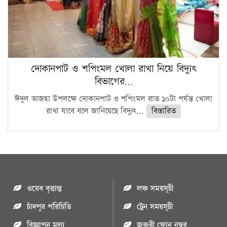
দোকানপাট ও শপিংমল খোলা রাখা নিয়ে বিদ্যুৎ
বিভাগের…
ঈদুল আজহা উপলক্ষে দোকানপাট ও শপিংমল রাত ১০টা পর্যন্ত খোলা
রাখা যাবে বলে জানিয়েছে বিদ্যুৎ...
বিস্তারিত
ওয়েব বৃত্তান্ত
লঞ্চ সময়সূচী
চাঁদপুর পরিচিতি
ট্রেন সময়সূচী
বিজ্ঞাপন মুল্য
জরুরী ফোন নম্বর