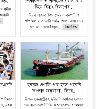
 আজহা
দোকানপাট ও শপিংমল খোলা রাখা
নিয়ে বিদ্যুৎ বিভাগের…
 ধর্মীয়
ে আগামী
ঈদুল আজহা উপলক্ষে দোকানপাট ও
ত
শপিংমল রাত ১০টা পর্যন্ত খোলা রাখা যাবে
বলে জানিয়েছে বিদ্যুৎ...
বিস্তারিত
ইচএসসি
হরমুজ প্রণালি পার হতে পারেনি
‘বাংলার জয়যাত্রা’, ফিরে…
পরীক্ষার
ইরান-যুক্তরাষ্ট্রের যুদ্ধবিরতি কার্যকর হওয়ার
ফাঁস, নকল
পর বাংলাদেশ শিপিং করপোরেশনের জাহাজ