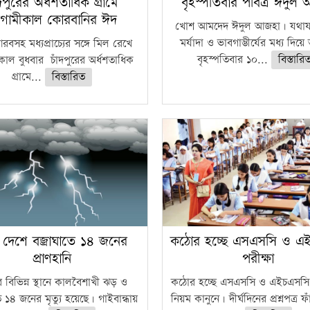
ঁদপুরের অর্ধশতাধিক গ্রামে
বৃহস্পতিবার পবিত্র ঈদুল
গামীকাল কোরবানির ঈদ
খোশ আমদেদ ঈদুল আজহা। যথাযথ
মর্যাদা ও ভাবগাম্ভীর্যের মধ্য দিয়
বসহ মধ্যপ্রাচ্যের সঙ্গে মিল রেখে
বৃহস্পতিবার ১০...
বিস্তারি
াল বুধবার চাঁদপুরের অর্ধশতাধিক
গ্রামে...
বিস্তারিত
 দেশে বজ্রাঘাতে ১৪ জনের
কঠোর হচ্ছে এসএসসি ও এ
প্রাণহানি
পরীক্ষা
 বিভিন্ন স্থানে কালবৈশাখী ঝড় ও
কঠোর হচ্ছে এসএসসি ও এইচএসসি 
ে ১৪ জনের মৃত্যু হয়েছে। গাইবান্ধায়
নিয়ম কানুনে। দীর্ঘদিনের প্রশ্নপত্র 