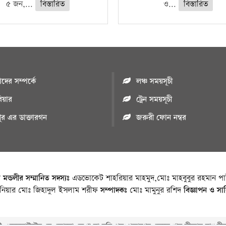
৫ জন,...
বিস্তারিত
ও...
বিস্তারিত
ের সম্পর্কে
লঞ্চ সময়সূচী
রিয়ার
ট্রেন সময়সূচী
পুর এর ডাক্তারগন
জরুরী ফোন নম্বর
া মন্ডলীর সম্মানিত সদস্যঃ
এডভোকেট শাহরিয়ার মাহমুদ,মোঃ মাহবুবুর রহমান পাট
জিনিয়ার মোঃ জিহাদুল ইসলাম শরীফ
সম্পাদকঃ
মোঃ মামুনুর রশিদ
বিজ্ঞাপন ও সা