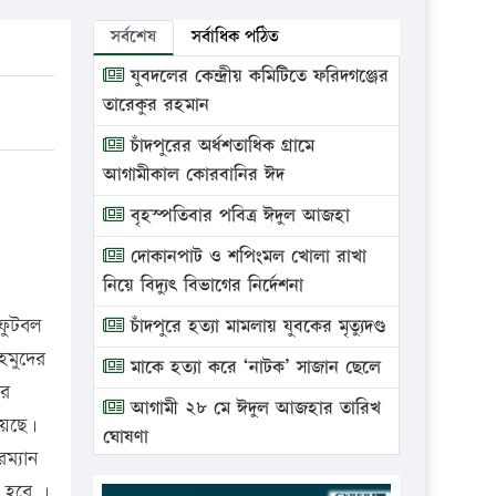
সর্বশেষ
সর্বাধিক পঠিত
যুবদলের কেন্দ্রীয় কমিটিতে ফরিদগঞ্জের
তারেকুর রহমান
চাঁদপুরের অর্ধশতাধিক গ্রামে
আগামীকাল কোরবানির ঈদ
বৃহস্পতিবার পবিত্র ঈদুল আজহা
দোকানপাট ও শপিংমল খোলা রাখা
নিয়ে বিদ্যুৎ বিভাগের নির্দেশনা
 ফুটবল
চাঁদপুরে হত্যা মামলায় যুবকের মৃত্যুদণ্ড
হমুদের
মাকে হত্যা করে ‘নাটক’ সাজান ছেলে
ার
আগামী ২৮ মে ঈদুল আজহার তারিখ
য়েছে।
ঘোষণা
ম্যান
ভ্রাম্যমাণ আদালতে দুইটি প্রতিষ্ঠানকে
ে হবে ।