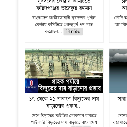
যুবদলের কেন্দ্রীয় কমিটিতে
চা
ফরিদগঞ্জের তারেকুর রহমান
আ
বাংলাদেশ জাতীয়তাবাদী যুবদলের পূর্ণাঙ্গ
সৌদি আর
কেন্দ্রীয় কমিটিতে গুরুত্বপূর্ণ পদ লাভ
আগামীক
করেছেন...
বিস্তারিত
১৭ থেকে ২১ শতাংশ বিদ্যুতের দাম
সারা
বাড়ানোর প্রস্তাব…
দেশে বিদ্যুতের ঘাটতির লোকসান কমাতে
দেশের
পাইকারি বিদ্যুতের দাম বাড়াতে বাংলাদেশ
বজ্রাপাত