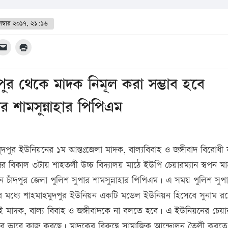
েম্বার ২০১৭, ২১:১৬
র থেকে মাদক নিমূল করা সম্ভাব হবে
শামসুন্নাহার পিপিএম
পুর ইউনিয়নের ১ম আন্তঃজেলা মাদক, বাল্যবিবাহ ও জঙ্গীবাদ বিরোধী
্বর বিকাল ৩টায় শাহতলী উচ্চ বিদ্যালয় মাঠে ইউপি চেয়ারম্যান স্বপন মা
াখেন চাঁদপুর জেলা পুলিশ সুপার শামসুন্নাহার পিপিএম। এ সময় পুলিশ সুপ
েলার মধ্যে শাহমাহমুদপুর ইউনিয়ন একটি মডেল ইউনিয়ন হিসেবে সুনাম র
 মাদক, বাল্য বিবাহ ও জঙ্গীবাদকে না বলতে হবে। এ ইউনিয়নের চেয়ার
্ছার ভাবে কাজ করছে। মাদকের বিরুদ্বে সামাজিক আন্দোলন তৈলী করত