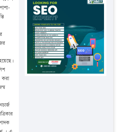
প্রতিষ্ঠানকে ৪০হাজার টাকা জরিমানা।
পাশা-
এবার লঞ্চের ভাড়া বাড়ল
তি
১৭ থেকে ২১ শতাংশ বিদ্যুতের দাম
বাড়ানোর প্রস্তাব পিডিবির
র
নজর
১৬ মে চাঁদপুর ও ২৫ মে ফেনী সফরে
যাবেন প্রধানমন্ত্রী
 হয়েছে।
উচ্চশিক্ষায় গৌরবময় অর্জন: পূর্ণ
লিশ
স্কলারশিপে যুক্তরাষ্ট্রে পিএইচডি করছেন
কুয়েটের কৃতি…
ত করা
ন্ম
সারা দেশে বজ্রাঘাতে ১৪ জনের
প্রাণহানি
চার্জ
কঠোর হচ্ছে এসএসসি ও এইচএসসি
ত্রিকার
পরীক্ষা
্পাদক
ফরিদগঞ্জে আগুনে পুড়লো ৬ ব্যবসা
ুখ । এ