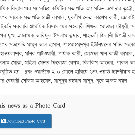
থমিক বিদ্যালয়ের ম্যানেজিং কমিটির সভাপতি আঃ মতিন তপাদার ভুট্রো, 
ীগের সাবেক সভাপতি হাজী কামাল, যুবলীগ নেতা কাশেম কারী, জোবাই
 পাইকদি সরকারি প্রাথমিক বিদ্যালয়ের সহকারী শিক্ষক মোস্তফা চৌধুরী, 
ীগের যুগ্ম আহ্বায়ক আরিফুল ইসলাম তুষার, শাহতলী জিলানী চিশতী ক
লীগের সভাপতি মামুন আল হাসান, শাহমাহমুদপুর ইউনিয়নের সচিব সহকা
 হাওয়লাদার, মনির পাটওয়ারী, শফিক কারী, মোস্তফা খান কাজী কামাল, ম
ম মোল্লা, মহিলা মেম্বার ফিরোজা বেগম, বিলকিস আক্তার, পারুল আক
নুষ্ঠিত হয়। ৪নং ওয়ার্ডকে ২-০ গোলে হারিয়ে ৬নং ওয়ার্ড চ্যাম্পীয়ান 
ংস্থার রেফারী সেলিম আহমেদ, মাসুদুর রহমান মাসুদ, নূরে আলম নয়ন।
his news as a Photo Card
Download Photo Card