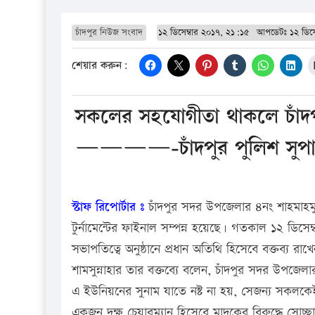
চাঁদপুর নিউজ সংবাদ
১২ ডিসেম্বার ২০১৭, ২১:১৫
আপডেটঃ
১২ ডিস
শেয়ার করুন:
সকলের সহযোগীতা থাকলে চাঁদপু
————-চাঁদপুর পুলিশ সুপার 
স্টাফ রিপোর্টার ঃ
চাঁদপুর সদর উপজেলার ৪নং শাহমাহমুদ
টুর্নামেন্টের ফাইনাল সম্পন্ন হয়েছে। গতকাল ১২ ডিসেম
সভাপতিত্বে অনুষ্ঠানে প্রধান অতিথি হিসেবে বক্তব্য র
শামসুন্নাহার তার বক্তব্যে বলেন, চাঁদপুর সদর উপজ
এ ইউনিয়নের সুনাম যাতে নষ্ট না হয়, সেজন্য সকলকেই
একজন দক্ষ চেয়ারম্যান হিসেবে মাদকের বিরুদ্ধে সোচ