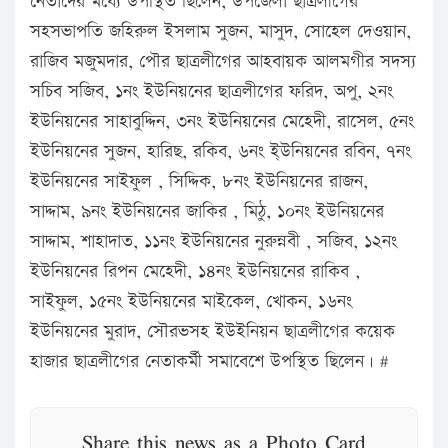
নেতাদের মধ্যে উপস্থিত ছিলেন, উপজেলা ছাত্রলীগের
সহসভাপতি জহিরুল ইসলাম সুজন, মাসুদ, সোহেল দেওয়ান,
রাজিব মজুমদার, পৌর ছাত্রলীগের আহবায়ক আলমগীর সদস্য
সচিব সজিব, ১নং ইউনিয়নের ছাত্রলীগের ফরিদ, অপু, ২নং
ইউনিয়নের সাহাবুদ্দিন, ৩নং ইউনিয়নের মেহেদী, রাসেল, ৫নং
ইউনিয়নের সুজন, হারিছ, রকিব, ৬নং ই্উনিয়নের রবিন, ৭নং
ইউনিয়নের সাইফুল , সিদ্দিক, ৮নং ইউনিয়নের রাজন,
সাদ্দাম, ৯নং ইউনিয়নের জাকির , মিঠু, ১০নং ইউনিয়নের
সাদ্দাম, শাহাদাত, ১১নং ইউনিয়নের নুরুন্নবী , সজিব, ১২নং
ইউনিয়নের রিপন মেহেদী, ১৪নং ইউনিয়নের রাকিব ,
সাইফুল, ১৫নং ইউনিয়নের মাইকেল, খোকন, ১৬নং
ইউনিয়নের মুরাদ, সৌরভসহ ইউইনিয়ন ছাত্রলীগের কয়েক
হাজার ছাত্রলীগের নেতাকর্মী সমাবেশে উপস্থিত ছিলেন। #
Share this news as a Photo Card