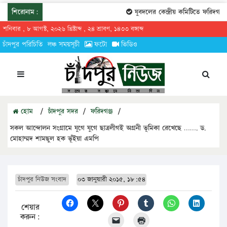
শিরোনাম:
যুবদলের কেন্দ্রীয় কমিটিতে ফরিদগঞ্জের
শনিবার , ৮ আগস্ট, ২০২৬ খ্রিষ্টাব্দ , ২৪ শ্রাবণ, ১৪৩৩ বঙ্গাব্দ
চাঁদপুর পরিচিতি
লঞ্চ সময়সূচী
ফটো
ভিডিও
হোম
/
চাঁদপুর সদর
/
ফরিদগঞ্জ
/
সকল আন্দোলন সংগ্রামে যুগে যুগে ছাত্রলীগই অগ্রনী ভূমিকা রেখেছে ……. ড.
মোহাম্মদ শামছুল হক ভূঁইয়া এমপি
চাঁদপুর নিউজ সংবাদ
০৩ জানুয়ারী ২০১৫, ১৮:৫৪
শেয়ার
করুন: