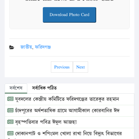
Download Photo Card
জাতীয়
,
ফরিদগঞ্জ
Previous
Next
সর্বশেষ
সর্বাধিক পঠিত
যুবদলের কেন্দ্রীয় কমিটিতে ফরিদগঞ্জের তারেকুর রহমান
চাঁদপুরের অর্ধশতাধিক গ্রামে আগামীকাল কোরবানির ঈদ
বৃহস্পতিবার পবিত্র ঈদুল আজহা
দোকানপাট ও শপিংমল খোলা রাখা নিয়ে বিদ্যুৎ বিভাগের