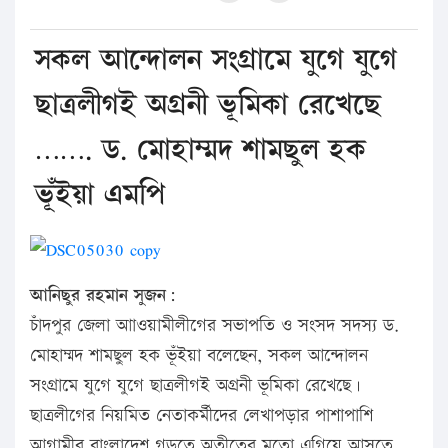
সকল আন্দোলন সংগ্রামে যুগে যুগে
ছাত্রলীগই অগ্রনী ভূমিকা রেখেছে
……. ড. মোহাম্মদ শামছুল হক
ভূঁইয়া এমপি
আনিছুর রহমান সুজন:
চাঁদপুর জেলা আাওয়ামীলীগের সভাপতি ও সংসদ সদস্য ড.
মোহাম্মদ শামছুল হক ভূঁইয়া বলেছেন, সকল আন্দোলন
সংগ্রামে যুগে যুগে ছাত্রলীগই অগ্রনী ভূমিকা রেখেছে।
ছাত্রলীগের নিয়মিত নেতাকর্মীদের লেখাপড়ার পাশাপাশি
আগামীর বাংলাদেশ গড়তে অতীতের মতো এগিয়ে আসতে