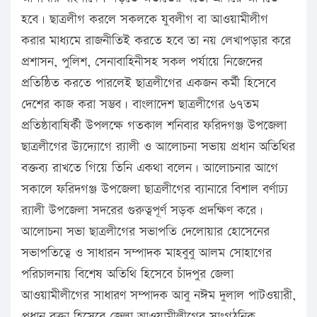
হবে। ছাত্রলীগ করলে সকলকে যুবলীগ বা আওয়ামীলীগ
করার মাধ্যমে রাজনীতিই করতে হবে তা নয় লেখাপড়ার করে
প্রশাসন, পুলিশ, সেনাবাহিনীসহ সকল পর্যায়ে নিজেদের
প্রতিষ্ঠিত করতে পারলেই ছাত্রলীগের একজন কর্মী হিসেবে
দেশের কাজ করা সম্ভব। বাংলাদেশ ছাত্রলীগের ৬৭তম
প্রতিষ্ঠাবাষির্কী উপলক্ষে গতকাল শনিবার ফরিদগঞ্জ উপজেলা
ছাত্রলীগের উ্যদ্যোগে র‌্যালী ও আলোচনা সভায় প্রধান অতিথির
বক্তব্য রাখতে গিয়ে তিনি একথা বলেন। আলোচনার আগে
সকালে ফরিদগঞ্জ উপজেলা ছাত্রলীগের ব্যানারে বিশাল বর্ণাঢ্য
র‌্যালী উপজেলা সদরের গুরুত্বপূর্ণ সড়ক প্রদক্ষিণ করে।
আলোচনা সভা ছাত্রলীগের সভাপতি দেলোয়ার হোসেনের
সভাপতিত্বে ও সাধারন সম্পাদক মাহবুবু আলম সোহাগের
পরিচালনায় বিশেষ অতিথি হিসেবে চাঁদপুর জেলা
আওয়ামীলীগের সাধারণ সম্পাদক আবু নঈম দুলাল পাটওয়ারী,
প্রধান বক্তা হিসেবে জেলা আওয়ামীলীগের সাংগঠনিক