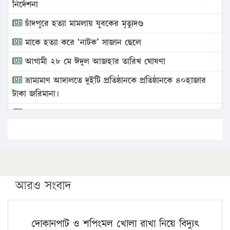
নির্দেশনা
চাঁদপুরে হত্যা মামলায় যুবকের মৃত্যুদণ্ড
মাকে হত্যা করে ‘নাটক’ সাজান ছেলে
আগামী ২৮ মে ঈদুল আজহার তারিখ ঘোষণা
ভ্রাম্যমাণ আদালতে দুইটি প্রতিষ্ঠানকে প্রতিষ্ঠানকে ৪০হাজার
টাকা জরিমানা।
এবার লঞ্চের ভাড়া বাড়ল
১৭ থেকে ২১ শতাংশ বিদ্যুতের দাম বাড়ানোর প্রস্তাব পিডিবির
১৬ মে চাঁদপুর ও ২৫ মে ফেনী সফরে যাবেন প্রধানমন্ত্রী
উচ্চশিক্ষায় গৌরবময় অর্জন: পূর্ণ স্কলারশিপে যুক্তরাষ্ট্রে
পিএইচডি করছেন কুয়েটের কৃতি…
আরও সংবাদ
সারা দেশে বজ্রাঘাতে ১৪ জনের প্রাণহানি
কঠোর হচ্ছে এসএসসি ও এইচএসসি পরীক্ষা
দোকানপাট ও শপিংমল খোলা রাখা নিয়ে বিদ্যুৎ