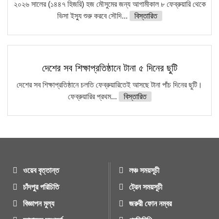
২০২৬ সালের (১৪৪৭ হিজরি) হজ মৌসুমের জন্য আগামীকাল ৮ ফেব্রুয়ারি থেকে
ভিসা ইস্যু শুরু করবে সৌদি...
বিস্তারিত
দেশের সব শিক্ষাপ্রতিষ্ঠানে টানা ৫ দিনের ছুটি
দেশের সব শিক্ষাপ্রতিষ্ঠানে চলতি ফেব্রুয়ারিতেই আসছে টানা পাঁচ দিনের ছুটি।
ফেব্রুয়ারির প্রথম...
বিস্তারিত
ওয়েব বৃত্তান্ত
লঞ্চ সময়সূচী
চাঁদপুর পরিচিতি
ট্রেন সময়সূচী
বিজ্ঞাপন মুল্য
জরুরী ফোন নম্বর