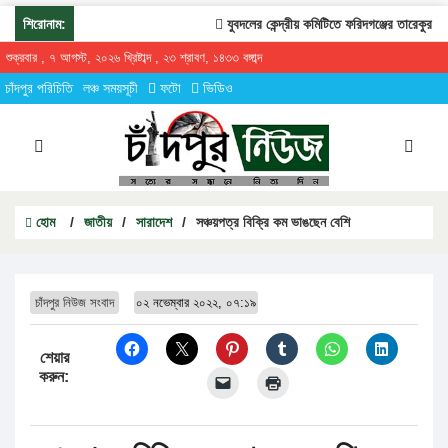
শিরোনাম:
যুবদলের কেন্দ্রীয় কমিটিতে ফরিদগঞ্জের তারেকুর রহমান
শুক্রবার , ৭ আগস্ট, ২০২৬ খ্রিষ্টাব্দ , ২৩ শ্রাবণ, ১৪৩৩ বঙ্গাব্দ
চাঁদপুর পরিচিতি
লঞ্চ সময়সূচী
ফটো
ভিডিও
হোম
/
জাতীয়
/
সারাদেশ
/
সঞ্চয়পত্র বিক্রি কম ভাঙছেন বেশি
চাঁদপুর নিউজ সংবাদ
০২ নভেম্বার ২০২২, ০৭:১৯
শেয়ার
করুন: