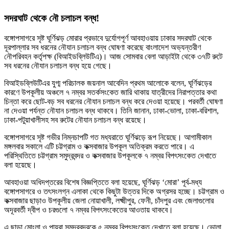
সদরঘাট থেকে নৌ চলাচল বন্ধ!
বঙ্গোপসাগরে সৃষ্ট ঘূর্ণিঝড় মোরার প্রভাবে দুর্যোগপূর্ণ আবহাওয়ায় ঢাকার সদরঘাট থেকে
দূরপাল্লার সব ধরনের নৌযান চলাচল বন্ধ ঘোষণা করেছে বাংলাদেশ অভ্যন্তরীণ
নৌপরিবহন কর্তৃপক্ষ (বিআইডব্লিউটিএ)। আজ সোমবার বেলা আড়াইটা থেকে ৩৭টি রুটে
সব ধরনের নৌযান চলাচল বন্ধ হয়ে গেছে।
বিআইডব্লিউটিএর যুগ্ম পরিচালক জয়নাল আবেদিন প্রথম আলোকে বলেন, ঘূর্ণিঝড়ের
কারণে উপকূলীয় অঞ্চলে ৭ নম্বর সতর্কসংকেত জারি থাকায় যাত্রীদের নিরাপত্তার কথা
চিন্তা করে ছোট-বড় সব ধরনের নৌযান চলাচল বন্ধ করে দেওয়া হয়েছে। পরবর্তী ঘোষণা
না দেওয়া পর্যন্ত নৌযান চলাচল বন্ধ থাকবে। তিনি জানান, ঢাকা-ভোলা, ঢাকা-বরিশাল,
ঢাকা-পটুয়াখালীসহ সব রুটের নৌযান চলাচল বন্ধ রয়েছে।
বঙ্গোপসাগরে সৃষ্ট গভীর নিম্নচাপটি গত মধ্যরাতে ঘূর্ণিঝড়ে রূপ নিয়েছে। আগামীকাল
মঙ্গলবার সকালে এটি চট্টগ্রাম ও কক্সবাজার উপকূল অতিক্রম করতে পারে। এ
পরিস্থিতিতে চট্টগ্রাম সমুদ্রবন্দর ও কক্সবাজার উপকূলকে ৭ নম্বর বিপৎ​সংকেত দেখাতে
বলা হয়েছে।
আবহাওয়া অধিদপ্তরের বিশেষ বিজ্ঞপ্তিতে বলা হয়েছে, ঘূর্ণিঝড় ‘মোরা’ পূর্ব-মধ্য
বঙ্গোপসাগরে ও তৎসংলগ্ন এলাকা থেকে কিছুটা উত্তর দিকে অগ্রসর হচ্ছে। চট্টগ্রাম ও
কক্সবাজার ছাড়াও উপকূলীয় জেলা নোয়াখালী, লক্ষ্মীপুর, ফেনী, চাঁদপুর এবং জেলাগুলোর
অদূরবর্তী দ্বীপ ও চরগুলো ৭ নম্বর বিপৎ​সংকেতের আওতায় থাকবে।
এ ছাড়া মোংলা ও পায়রা সমুদ্রবন্দরকে ৫ নম্বর বিপৎ​সংকেত দেখাতে বলা হয়েছে। ভোলা,