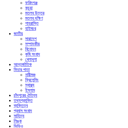
ফরিদগঞ্জ
কচুয়া
মতলব উত্তর
মতলব দক্ষিণ
শাহরাস্তি
হাইমচর
জাতীয়
সারাদেশ
সম্পাদকীয়
বিনোদন
কৃষি সংবাদ
খেলাধুলা
আন্তর্জাতিক
ফিচার পাতা
নারীমঞ্চ
ফ্রিলেন্সিং
স্বাস্থ্য
ইসলাম
চাঁদপুরের ঐতিহ্য
তথ্যপ্রযুক্তি
ব্যক্তিত্ব
প্রবাস সংবাদ
সাহিত্য
লিঙ্ক
ভিডিও