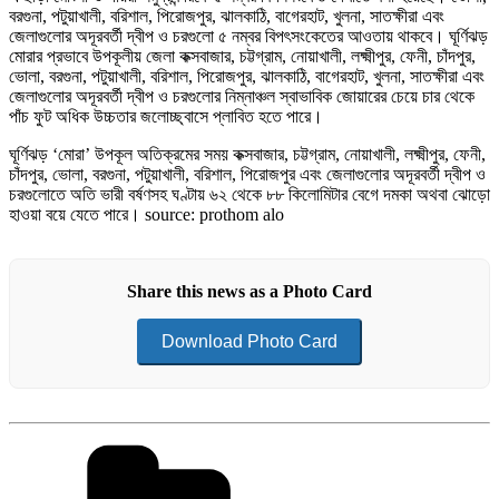
বরগুনা, পটুয়াখালী, বরিশাল, পিরোজপুর, ঝালকাঠি, বাগেরহাট, খুলনা, সাতক্ষীরা এবং
জেলাগুলোর অদূরবর্তী দ্বীপ ও চরগুলো ৫ নম্বর বিপৎ​সংকেতের আওতায় থাকবে। ঘূর্ণিঝড়
মোরার প্রভাবে উপকূলীয় জেলা কক্সবাজার, চট্টগ্রাম, নোয়াখালী, লক্ষ্মীপুর, ফেনী, চাঁদপুর,
ভোলা, বরগুনা, পটুয়াখালী, বরিশাল, পিরোজপুর, ঝালকাঠি, বাগেরহাট, খুলনা, সাতক্ষীরা এবং
জেলাগুলোর অদূরবর্তী দ্বীপ ও চরগুলোর নিম্নাঞ্চল স্বাভাবিক জোয়ারের চেয়ে চার থেকে
পাঁচ ফুট অধিক উচ্চতার জলোচ্ছ্বাসে প্লাবিত হতে পারে।
ঘূর্ণিঝড় ‘মোরা’ উপকূল অতিক্রমের সময় কক্সবাজার, চট্টগ্রাম, নোয়াখালী, লক্ষ্মীপুর, ফেনী,
চাঁদপুর, ভোলা, বরগুনা, পটুয়াখালী, বরিশাল, পিরোজপুর এবং জেলাগুলোর অদূরবর্তী দ্বীপ ও
চরগুলোতে অতি ভারী বর্ষণসহ ঘণ্টায় ৬২ থেকে ৮৮ কিলোমিটার বেগে দমকা অথবা ঝোড়ো
হাওয়া বয়ে যেতে পারে। source: prothom alo
Share this news as a Photo Card
Download Photo Card
Categories