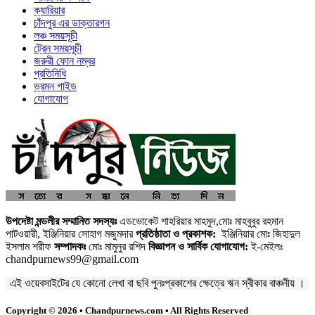
ক্যারিয়ার
চাঁদপুর এর ডাক্তারগন
লঞ্চ সময়সূচী
ট্রেন সময়সূচী
জরুরী ফোন নম্বর
প্রতিনিধি
ভ্রমন গাইড
যোগাযোগ
উপদেষ্টা মন্ডলীর সম্মানিত সদস্যঃ
এডভোকেট শাহরিয়ার মাহমুদ,মোঃ মাহবুবুর রহমান
পাটওয়ারী, ইঞ্জিনিয়ার সোহাগ মজুমদার
প্রতিষ্ঠাতা ও প্রকাশক:
ইঞ্জিনিয়ার মোঃ জিহাদুল
ইসলাম শরীফ
সম্পাদকঃ
মোঃ মামুনুর রশিদ
বিজ্ঞাপন ও সার্বিক যোগাযোগ:
ই-মেইলঃ
chandpurnews99@gmail.com
এই ওয়েবসাইটের যে কোনো লেখা বা ছবি পুনঃপ্রকাশের ক্ষেত্রে ঋন স্বীকার বাঞ্চনীয় ।
Copyright © 2026 • Chandpurnews.com • All Rights Reserved