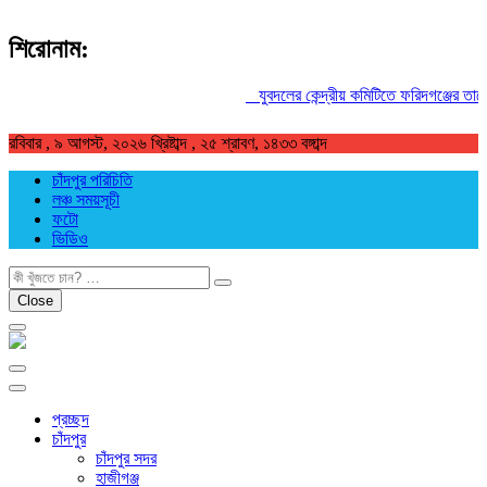
শিরোনাম:
যুবদলের কেন্দ্রীয় কমিটিতে ফরিদগঞ্জের তারেকুর
রবিবার , ৯ আগস্ট, ২০২৬ খ্রিষ্টাব্দ , ২৫ শ্রাবণ, ১৪৩৩ বঙ্গাব্দ
চাঁদপুর পরিচিতি
লঞ্চ সময়সূচী
ফটো
ভিডিও
খুজুন
Close
প্রচ্ছদ
চাঁদপুর
চাঁদপুর সদর
হাজীগঞ্জ