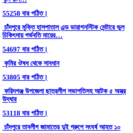
55258 বার পঠিত।
চাঁদপুরে মুক্তি হাসপাতাল এন্ড ডায়াগনস্টিক সেন্টারে ভুল
চিকিৎসায় গর্ভবতি মায়ের…
54697 বার পঠিত।
কৃমির ঔষধ থেকে সাবধান
53805 বার পঠিত।
ফরিদগঞ্জ উপজেলা ছাত্রলীগ সভাপতিসহ আটক ৫ অস্ত্র
উদ্ধার
53118 বার পঠিত।
চাঁদপুরে তাবলীগ জামাতের দুই গ্রুপে সংঘর্ষ আহত ১০