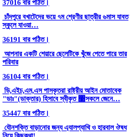
37016 বার পঠিত।
চাঁদপুরে বখাটেদের ভয়ে ৭ম শ্রেণীর ছাত্রীর ৬মাস যাবত
স্কুলে যাওয়া…
36191 বার পঠিত।
আপনার একটি শেয়ারে ছেলেটিকে খুঁজে পেতে পারে তার
পরিবার
36104 বার পঠিত।
ডি,এইচ,এম,এস পাসকৃতরা রাষ্ট্রীয় আইন মোতাবেক
"ডাঃ"(ডাক্তার) হিসাবে স্বীকৃত ঳সকলে জেনে…
35447 বার পঠিত।
যৌনশক্তি বাড়ানোর জন্য এ্যালপ্যাথি ও হারবাল ঔষধ
নিয়ে কিছুকথা!