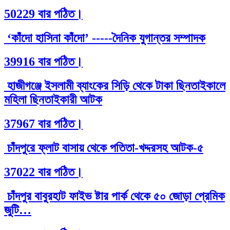
50229 বার পঠিত।
‘কাঁদো হাসিনা কাঁদো’ -----দৈনিক যুগান্তর সম্পাদক
39916 বার পঠিত।
হাজীগঞ্জে ইসলামী ব্যাংকের সিড়ি থেকে টাকা ছিনতাইকালে
মহিলা ছিনতাইকারী আটক
37967 বার পঠিত।
চাঁদপুরে ফ্লাট বাসায় থেকে পতিতা-খদ্দরসহ আটক-৫
37022 বার পঠিত।
চাঁদপুর বাবুরহাট ফাইভ ষ্টার পার্ক থেকে ৫০ জোড়া প্রেমিক
জুটি…