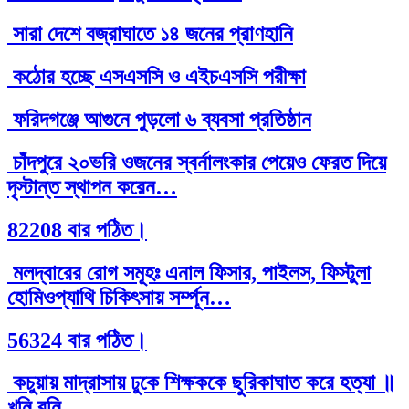
সারা দেশে বজ্রাঘাতে ১৪ জনের প্রাণহানি
কঠোর হচ্ছে এসএসসি ও এইচএসসি পরীক্ষা
ফরিদগঞ্জে আগুনে পুড়লো ৬ ব্যবসা প্রতিষ্ঠান
চাঁদপুরে ২০ভরি ওজনের স্বর্নালংকার পেয়েও ফেরত দিয়ে
দৃস্টান্ত স্থাপন করেন…
82208 বার পঠিত।
মলদ্বারের রোগ সমূহঃ এনাল ফিসার, পাইলস, ফিস্টুলা
হোমিওপ্যাথি চিকিৎসায় সর্ম্পূন…
56324 বার পঠিত।
কচুয়ায় মাদ্রাসায় ঢুকে শিক্ষককে ছুরিকাঘাত করে হত্যা ॥
খুনি রনি…