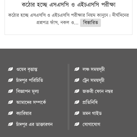
কঠোর হচ্ছে এসএসসি ও এইচএসসি পরীক্ষা
কঠোর হচ্ছে এসএসসি ও এইচএসসি পরীক্ষার নিয়ম কানুনে। দীর্ঘদিনের
প্রশ্নপত্র ফাঁস, নকল ও...
বিস্তারিত
ওয়েব বৃত্তান্ত
লঞ্চ সময়সূচী
চাঁদপুর পরিচিতি
ট্রেন সময়সূচী
বিজ্ঞাপন মুল্য
জরুরী ফোন নম্বর
আমাদের সম্পর্কে
প্রতিনিধি
ক্যারিয়ার
ভ্রমন গাইড
চাঁদপুর এর ডাক্তারগন
যোগাযোগ