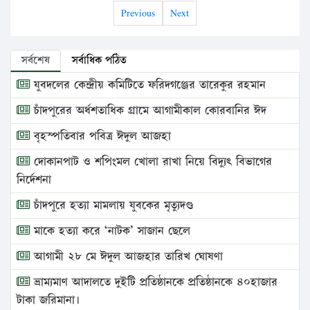
Previous
Next
সর্বশেষ
সর্বাধিক পঠিত
যুবদলের কেন্দ্রীয় কমিটিতে ফরিদগঞ্জের তারেকুর রহমান
চাঁদপুরের অর্ধশতাধিক গ্রামে আগামীকাল কোরবানির ঈদ
বৃহস্পতিবার পবিত্র ঈদুল আজহা
দোকানপাট ও শপিংমল খোলা রাখা নিয়ে বিদ্যুৎ বিভাগের
নির্দেশনা
চাঁদপুরে হত্যা মামলায় যুবকের মৃত্যুদণ্ড
মাকে হত্যা করে ‘নাটক’ সাজান ছেলে
আগামী ২৮ মে ঈদুল আজহার তারিখ ঘোষণা
ভ্রাম্যমাণ আদালতে দুইটি প্রতিষ্ঠানকে প্রতিষ্ঠানকে ৪০হাজার
টাকা জরিমানা।