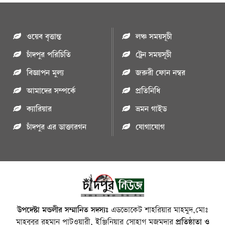
ওয়েব বৃত্তান্ত
লঞ্চ সময়সূচী
চাঁদপুর পরিচিতি
ট্রেন সময়সূচী
বিজ্ঞাপন মুল্য
জরুরী ফোন নম্বর
আমাদের সম্পর্কে
প্রতিনিধি
ক্যারিয়ার
ভ্রমন গাইড
চাঁদপুর এর ডাক্তারগন
যোগাযোগ
উপদেষ্টা মন্ডলীর সম্মানিত সদস্যঃ
এডভোকেট শাহরিয়ার মাহমুদ,মোঃ
মাহবুবুর রহমান পাটওয়ারী, ইঞ্জিনিয়ার সোহাগ মজুমদার
প্রতিষ্ঠাতা ও