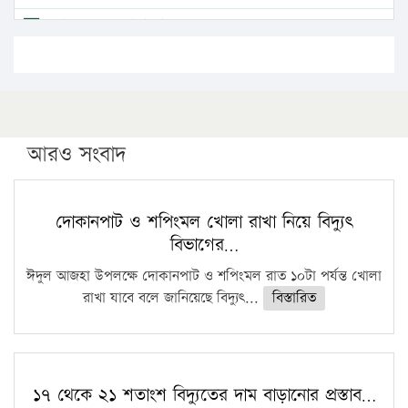
এবার লঞ্চের ভাড়া বাড়ল
১৭ থেকে ২১ শতাংশ বিদ্যুতের দাম বাড়ানোর প্রস্তাব পিডিবির
১৬ মে চাঁদপুর ও ২৫ মে ফেনী সফরে যাবেন প্রধানমন্ত্রী
উচ্চশিক্ষায় গৌরবময় অর্জন: পূর্ণ স্কলারশিপে যুক্তরাষ্ট্রে
পিএইচডি করছেন কুয়েটের কৃতি…
আরও সংবাদ
সারা দেশে বজ্রাঘাতে ১৪ জনের প্রাণহানি
কঠোর হচ্ছে এসএসসি ও এইচএসসি পরীক্ষা
দোকানপাট ও শপিংমল খোলা রাখা নিয়ে বিদ্যুৎ
বিভাগের…
ফরিদগঞ্জে আগুনে পুড়লো ৬ ব্যবসা প্রতিষ্ঠান
ঈদুল আজহা উপলক্ষে দোকানপাট ও শপিংমল রাত ১০টা পর্যন্ত খোলা
রাখা যাবে বলে জানিয়েছে বিদ্যুৎ...
বিস্তারিত
১৭ থেকে ২১ শতাংশ বিদ্যুতের দাম বাড়ানোর প্রস্তাব…