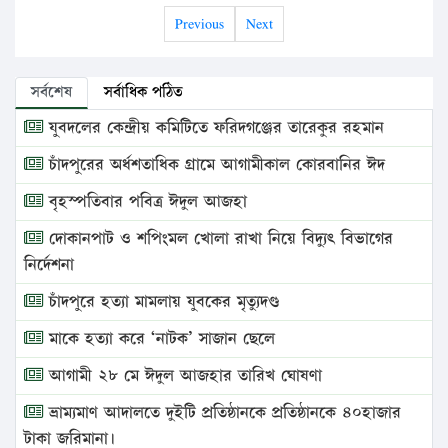
Previous
Next
সর্বশেষ
সর্বাধিক পঠিত
যুবদলের কেন্দ্রীয় কমিটিতে ফরিদগঞ্জের তারেকুর রহমান
চাঁদপুরের অর্ধশতাধিক গ্রামে আগামীকাল কোরবানির ঈদ
বৃহস্পতিবার পবিত্র ঈদুল আজহা
দোকানপাট ও শপিংমল খোলা রাখা নিয়ে বিদ্যুৎ বিভাগের
নির্দেশনা
চাঁদপুরে হত্যা মামলায় যুবকের মৃত্যুদণ্ড
মাকে হত্যা করে ‘নাটক’ সাজান ছেলে
আগামী ২৮ মে ঈদুল আজহার তারিখ ঘোষণা
ভ্রাম্যমাণ আদালতে দুইটি প্রতিষ্ঠানকে প্রতিষ্ঠানকে ৪০হাজার
টাকা জরিমানা।