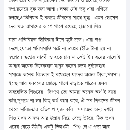
কোন প্রশ্ন থাকে না,হোসেন দের জীবনে ও রয়েছে অনেক
স্বপ্ন,রয়েছে বুক ভরা আশা। লক্ষ্য নেই তবু এরা এগিয়ে
চলছে,প্রতিনিয়ত ই করছে জীবনের সাথে যুদ্ধ। এমন হোসেন
দের মত আমাদের আশে পাশে রয়েছে হাজারো শিশু।
যারা প্রতিনিয়ত জীবিকার টানে ছুটে চলে। এরা স্বপ্ন
দেখে,হয়তো পরিসমাপ্তি ঘটে না স্বপ্নের।ইতি টানা হয় না
স্বপ্নের। স্বপ্নের সারথী ও হতে চান না কেউ ই। এদের সাথে ই
আবার অনেক বিবেকবান মানুষ করেন চড়ম দূর্ব্যাবহার।
সমাজে অনেক বিত্তবান ই রয়েছেন যাদের অঢেল টাকা,পয়সা।
ইচ্ছে আর মনবলের জোড়ে পাশে দাড়াতে পারেন এসব
অবহেলিত শিশুদের। বিপথে তো আমরা অনেক অর্থ ই ব্যায়
করি,সুপথে না হয় কিছু অর্থ ব্যায় করে, ঐ সব শিশুদের জীবন
থেকে দারিদ্রতার অভিশাপ মুক্ত করি। সমাজের অন্য দশটা
শিশু যখন আনন্দ আর উল্লাস নিয়ে বেড়ে উঠছে, ঠিক তখন
এদের বেড়ে উঠাটা একটু ভিন্নধর্মী। শিশু লেখা পড়া আর