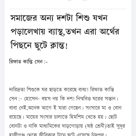
সমাজের অন্য দশটা শিশু যখন
পড়ালেখায় ব্যাস্থ,তখন এরা অর্থের
পিছনে ছুটে ক্লান্ত!
রিফাত কান্তি সেন:-
দারিদ্রতা শিশুকে ঘর ছাড়তে করেছে বাধ্য! রিফাত কান্তি
সেন:- হোসেন- বয়স নয় কি দশ! নিন্মবিত্ত ঘরের সন্তান।
বাবা নেই,অনেক আগে ই মারা গেছেন। সংসারে মা ও বোন
রয়েছে। মায়ের সংসার চালাতে হিমশিম খেতে হয়। ছোট
বোনটা ও নাকি মাধ্যমিকের দাড়গোড়ায় (ষষ্ঠ শ্রেনী)তাই সুদূর
হাজীগঞ্জ থেকে জীবিকার টানে ছুটে এসেছে চাঁদপুর।