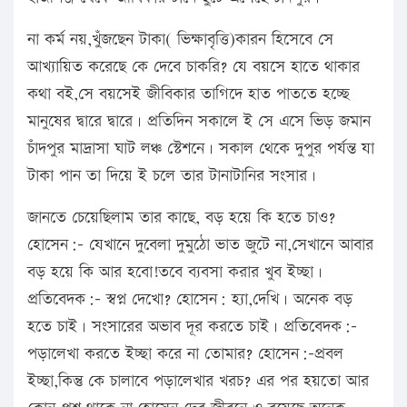
না কর্ম নয়,খুঁজছেন টাকা( ভিক্ষাবৃত্তি)কারন হিসেবে সে
আখ্যায়িত করেছে কে দেবে চাকরি? যে বয়সে হাতে থাকার
কথা বই,সে বয়সেই জীবিকার তাগিদে হাত পাততে হচ্ছে
মানুষের দ্বারে দ্বারে। প্রতিদিন সকালে ই সে এসে ভিড় জমান
চাঁদপুর মাদ্রাসা ঘাট লঞ্চ স্টেশনে। সকাল থেকে দুপুর পর্যন্ত যা
টাকা পান তা দিয়ে ই চলে তার টানাটানির সংসার।
জানতে চেয়েছিলাম তার কাছে, বড় হয়ে কি হতে চাও?
হোসেন:- যেখানে দুবেলা দুমুঠো ভাত জুটে না,সেখানে আবার
বড় হয়ে কি আর হবো!তবে ব্যবসা করার খুব ইচ্ছা।
প্রতিবেদক:- স্বপ্ন দেখো? হোসেন: হ্যা,দেখি। অনেক বড়
হতে চাই। সংসারের অভাব দূর করতে চাই। প্রতিবেদক:-
পড়ালেখা করতে ইচ্ছা করে না তোমার? হোসেন:-প্রবল
ইচ্ছা,কিন্তু কে চালাবে পড়ালেখার খরচ? এর পর হয়তো আর