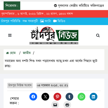
শিরোনাম:
যুবদলের কেন্দ্রীয় কমিটিতে ফরিদগঞ্জের তার
বৃহস্পতিবার , ৬ আগস্ট, ২০২৬ খ্রিষ্টাব্দ , ২২ শ্রাবণ, ১৪৩৩ বঙ্গাব্দ
চাঁদপুর পরিচিতি
লঞ্চ সময়সূচী
ফটো
ভিডিও
হোম
/
জাতীয়
/
সমাজের অন্য দশটা শিশু যখন পড়ালেখায় ব্যাস্থ,তখন এরা অর্থের পিছনে ছুটে
ক্লান্ত!
চাঁদপুর নিউজ সংবাদ
০৪ নভেম্বার ২০১৫, ২২:৫১
শেয়ার
করুন: