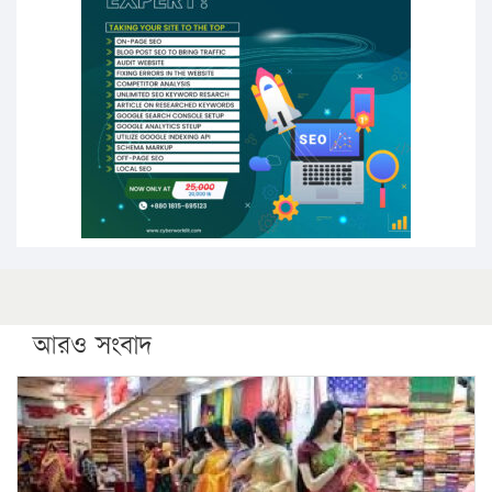
উচ্চশিক্ষায় গৌরবময় অর্জন: পূর্ণ স্কলারশিপে যুক্তরাষ্ট্রে
পিএইচডি করছেন কুয়েটের কৃতি…
সারা দেশে বজ্রাঘাতে ১৪ জনের প্রাণহানি
কঠোর হচ্ছে এসএসসি ও এইচএসসি পরীক্ষা
ফরিদগঞ্জে আগুনে পুড়লো ৬ ব্যবসা প্রতিষ্ঠান
আরও সংবাদ