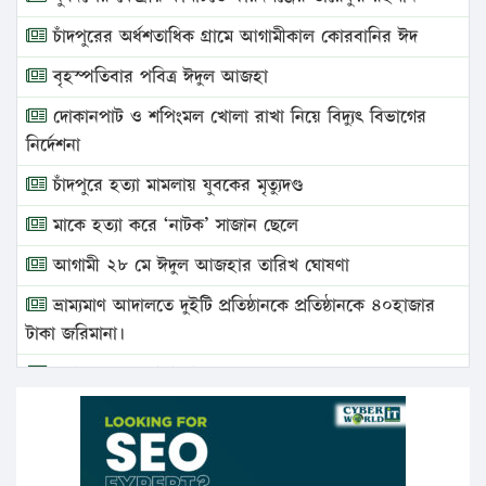
চাঁদপুরের অর্ধশতাধিক গ্রামে আগামীকাল কোরবানির ঈদ
বৃহস্পতিবার পবিত্র ঈদুল আজহা
দোকানপাট ও শপিংমল খোলা রাখা নিয়ে বিদ্যুৎ বিভাগের
নির্দেশনা
চাঁদপুরে হত্যা মামলায় যুবকের মৃত্যুদণ্ড
মাকে হত্যা করে ‘নাটক’ সাজান ছেলে
আগামী ২৮ মে ঈদুল আজহার তারিখ ঘোষণা
ভ্রাম্যমাণ আদালতে দুইটি প্রতিষ্ঠানকে প্রতিষ্ঠানকে ৪০হাজার
টাকা জরিমানা।
এবার লঞ্চের ভাড়া বাড়ল
১৭ থেকে ২১ শতাংশ বিদ্যুতের দাম বাড়ানোর প্রস্তাব পিডিবির
১৬ মে চাঁদপুর ও ২৫ মে ফেনী সফরে যাবেন প্রধানমন্ত্রী