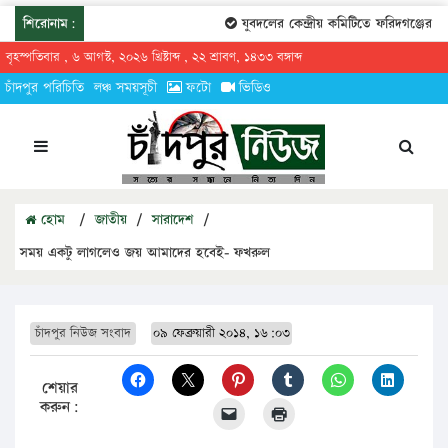
শিরোনাম:
যুবদলের কেন্দ্রীয় কমিটিতে ফরিদগঞ্জের তার
বৃহস্পতিবার , ৬ আগস্ট, ২০২৬ খ্রিষ্টাব্দ , ২২ শ্রাবণ, ১৪৩৩ বঙ্গাব্দ
চাঁদপুর পরিচিতি
লঞ্চ সময়সূচী
ফটো
ভিডিও
হোম
/
জাতীয়
/
সারাদেশ
/
সময় একটু লাগলেও জয় আমাদের হবেই- ফখরুল
চাঁদপুর নিউজ সংবাদ
০৯ ফেব্রুয়ারী ২০১৪, ১৬:০৩
শেয়ার
করুন: