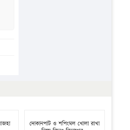
প্রতিষ্ঠান
 আজহা
দোকানপাট ও শপিংমল খোলা রাখা