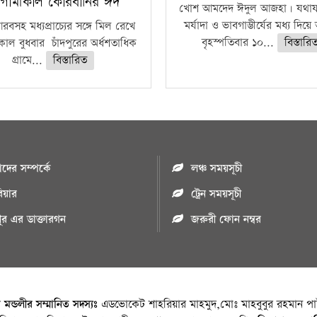
গামীকাল কোরবানির ঈদ
খোশ আমদেদ ঈদুল আজহা। যথাযথ
মর্যাদা ও ভাবগাম্ভীর্যের মধ্য দিয়
বসহ মধ্যপ্রাচ্যের সঙ্গে মিল রেখে
বৃহস্পতিবার ১০...
বিস্তারি
াল বুধবার চাঁদপুরের অর্ধশতাধিক
গ্রামে...
বিস্তারিত
ের সম্পর্কে
লঞ্চ সময়সূচী
রিয়ার
ট্রেন সময়সূচী
পুর এর ডাক্তারগন
জরুরী ফোন নম্বর
া মন্ডলীর সম্মানিত সদস্যঃ
এডভোকেট শাহরিয়ার মাহমুদ,মোঃ মাহবুবুর রহমান পাট