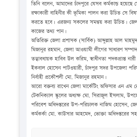
তিনি বলেন, আমাদের চাঁদপুরে যেসব কর্মকান্ড হয়েছে 
রক্ষাকারী বাহিনীর কী ভূমিকা পালন করা উচিত সে
করতে হবে। এরজন্য সকলের সমন্বয় করা উচিত। জে
কাজের তথ্য পান।
অতিরিক্ত জেলা প্রশাসক (সার্বিক) আব্দুল্লাহ আল মাহমুদ
মিজানুর রহমান, জেলা আওয়ামী লীগের সাধারণ সম্পাদক
তত্বাবধায়ক হাবিব উল করিম, স্বাধীনতা পদকপ্রাপ্ত নারী 
ইকবাল হোসেন পাটওয়ারী, চাঁদপুর সদর উপজেলা পরিষদের
নির্বাহী প্রকৌশলী মো. মিজানুর রহমান।
আরো বক্তব্য রাখেন জেলা মার্কেটিং অফিসার এন এম র
টেকনিক্যাল স্কুলের অধ্যক্ষ মো. সিরাজুল ইসলাম, উপজেল
পরিবেশ অধিদপ্তরের উপ-পরিচালক নাজিম হোসেন, জেলা জন
কর্মকর্কা মো. কাউসার আহমেদ, ভোক্তা অধিদপ্তরের স