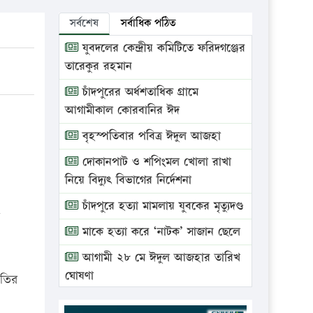
সর্বশেষ
সর্বাধিক পঠিত
যুবদলের কেন্দ্রীয় কমিটিতে ফরিদগঞ্জের
তারেকুর রহমান
চাঁদপুরের অর্ধশতাধিক গ্রামে
আগামীকাল কোরবানির ঈদ
বৃহস্পতিবার পবিত্র ঈদুল আজহা
দোকানপাট ও শপিংমল খোলা রাখা
নিয়ে বিদ্যুৎ বিভাগের নির্দেশনা
চাঁদপুরে হত্যা মামলায় যুবকের মৃত্যুদণ্ড
মাকে হত্যা করে ‘নাটক’ সাজান ছেলে
আগামী ২৮ মে ঈদুল আজহার তারিখ
ঘোষণা
পতির
ভ্রাম্যমাণ আদালতে দুইটি প্রতিষ্ঠানকে