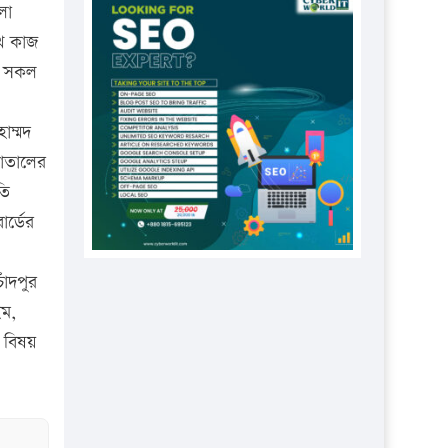
প্রতিষ্ঠানকে ৪০হাজার টাকা জরিমানা।
লা
ে কাজ
এবার লঞ্চের ভাড়া বাড়ল
ন সকল
১৭ থেকে ২১ শতাংশ বিদ্যুতের দাম
বাড়ানোর প্রস্তাব পিডিবির
াম্মদ
১৬ মে চাঁদপুর ও ২৫ মে ফেনী সফরে
পাতালের
যাবেন প্রধানমন্ত্রী
তি
উচ্চশিক্ষায় গৌরবময় অর্জন: পূর্ণ
র্ডের
স্কলারশিপে যুক্তরাষ্ট্রে পিএইচডি করছেন
কুয়েটের কৃতি…
াঁদপুর
সারা দেশে বজ্রাঘাতে ১৪ জনের
িম,
প্রাণহানি
ু বিষয়
কঠোর হচ্ছে এসএসসি ও এইচএসসি
পরীক্ষা
ফরিদগঞ্জে আগুনে পুড়লো ৬ ব্যবসা