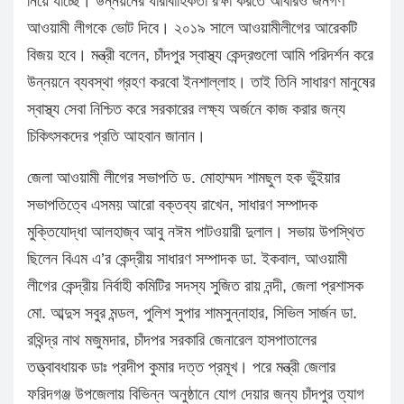
নিয়ে যাচ্ছে। উন্নয়নের ধারাবাহিকতা রক্ষা করতে আবারও জনগণ
আওয়ামী লীগকে ভোট দিবে। ২০১৯ সালে আওয়ামীলীগের আরেকটি
বিজয় হবে। মন্ত্রী বলেন, চাঁদপুর স্বাস্থ্য কেন্দ্রগুলো আমি পরিদর্শন করে
উন্নয়নে ব্যবস্থা গ্রহণ করবো ইনশাল্লাহ। তাই তিনি সাধারণ মানুষের
স্বাস্থ্য সেবা নিশ্চিত করে সরকারের লক্ষ্য অর্জনে কাজ করার জন্য
চিকিৎসকদের প্রতি আহবান জানান।
জেলা আওয়ামী লীগের সভাপতি ড. মোহাম্মদ শামছুল হক ভুঁইয়ার
সভাপতিত্বে এসময় আরো বক্তব্য রাখেন, সাধারণ সম্পাদক
মুক্তিযোদ্ধা আলহাজ্ব আবু নঈম পাটওয়ারী দুলাল। সভায় উপস্থিত
ছিলেন বিএম এ’র কেন্দ্রীয় সাধারণ সম্পাদক ডা. ইকবাল, আওয়ামী
লীগের কেন্দ্রীয় নির্বাহী কমিটির সদস্য সুজিত রায় নন্দী, জেলা প্রশাসক
মো. আব্দুস সবুর মন্ডল, পুলিশ সুপার শামসুন্নাহার, সিভিল সার্জন ডা.
রথিন্দ্র নাথ মজুমদার, চাঁদপর সরকারি জেনারেল হাসপাতালের
তত্ত্বাবধায়ক ডাঃ প্রদীপ কুমার দত্ত প্রমূখ। পরে মন্ত্রী জেলার
ফরিদগঞ্জ উপজেলায় বিভিন্ন অনুষ্ঠানে যোগ দেয়ার জন্য চাঁদপুর ত্যাগ