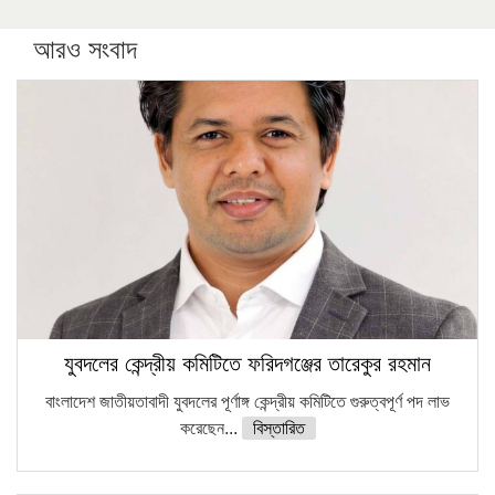
করছেন কুয়েটের কৃতি…
আরও সংবাদ
সারা দেশে বজ্রাঘাতে ১৪ জনের প্রাণহানি
কঠোর হচ্ছে এসএসসি ও এইচএসসি পরীক্ষা
ফরিদগঞ্জে আগুনে পুড়লো ৬ ব্যবসা প্রতিষ্ঠান
যুবদলের কেন্দ্রীয় কমিটিতে ফরিদগঞ্জের তারেকুর রহমান
বাংলাদেশ জাতীয়তাবাদী যুবদলের পূর্ণাঙ্গ কেন্দ্রীয় কমিটিতে গুরুত্বপূর্ণ পদ লাভ
করেছেন...
বিস্তারিত