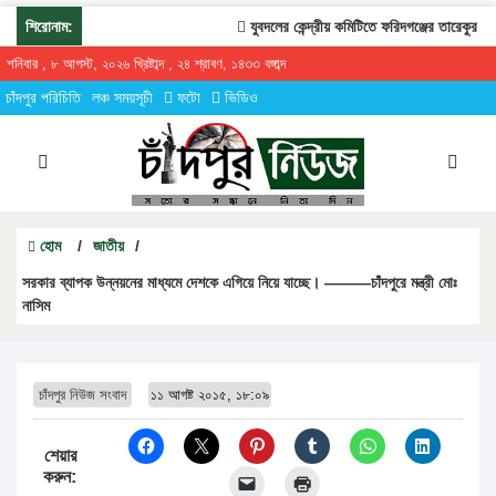
শিরোনাম:
যুবদলের কেন্দ্রীয় কমিটিতে ফরিদগঞ্জের তারেকুর রহমান
শনিবার , ৮ আগস্ট, ২০২৬ খ্রিষ্টাব্দ , ২৪ শ্রাবণ, ১৪৩৩ বঙ্গাব্দ
চাঁদপুর পরিচিতি
লঞ্চ সময়সূচী
ফটো
ভিডিও
হোম
/
জাতীয়
/
সরকার ব্যাপক উন্নয়নের মাধ্যমে দেশকে এগিয়ে নিয়ে যাচ্ছে। ———চাঁদপুরে মন্ত্রী মোঃ
নাসিম
চাঁদপুর নিউজ সংবাদ
১১ আগষ্ট ২০১৫, ১৮:০৯
শেয়ার
করুন: