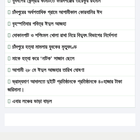
যুবদলের কেন্দ্রীয় কমিটিতে ফরিদগঞ্জের তারেকুর রহমান
চাঁদপুরের অর্ধশতাধিক গ্রামে আগামীকাল কোরবানির ঈদ
বৃহস্পতিবার পবিত্র ঈদুল আজহা
দোকানপাট ও শপিংমল খোলা রাখা নিয়ে বিদ্যুৎ বিভাগের নির্দেশনা
চাঁদপুরে হত্যা মামলায় যুবকের মৃত্যুদণ্ড
মাকে হত্যা করে ‘নাটক’ সাজান ছেলে
আগামী ২৮ মে ঈদুল আজহার তারিখ ঘোষণা
ভ্রাম্যমাণ আদালতে দুইটি প্রতিষ্ঠানকে প্রতিষ্ঠানকে ৪০হাজার টাকা
জরিমানা।
এবার লঞ্চের ভাড়া বাড়ল
১৭ থেকে ২১ শতাংশ বিদ্যুতের দাম বাড়ানোর প্রস্তাব পিডিবির
১৬ মে চাঁদপুর ও ২৫ মে ফেনী সফরে যাবেন প্রধানমন্ত্রী
উচ্চশিক্ষায় গৌরবময় অর্জন: পূর্ণ স্কলারশিপে যুক্তরাষ্ট্রে পিএইচডি