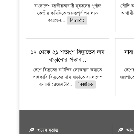
বাংলাদেশ জাতীয়তাবাদী যুবদলের পূর্ণাঙ্গ
সৌদি আর
কেন্দ্রীয় কমিটিতে গুরুত্বপূর্ণ পদ লাভ
আগামীক
করেছেন...
বিস্তারিত
১৭ থেকে ২১ শতাংশ বিদ্যুতের দাম
সারা
বাড়ানোর প্রস্তাব…
দেশে বিদ্যুতের ঘাটতির লোকসান কমাতে
দেশের
পাইকারি বিদ্যুতের দাম বাড়াতে বাংলাদেশ
বজ্রাপাত
এনার্জি রেগুলেটরি...
বিস্তারিত
ওয়েব বৃত্তান্ত
আমাদ