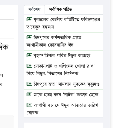
সর্বশেষ
সর্বাধিক পঠিত
যুবদলের কেন্দ্রীয় কমিটিতে ফরিদগঞ্জের
তারেকুর রহমান
চাঁদপুরের অর্ধশতাধিক গ্রামে
দিক
আগামীকাল কোরবানির ঈদ
বৃহস্পতিবার পবিত্র ঈদুল আজহা
দোকানপাট ও শপিংমল খোলা রাখা
নিয়ে বিদ্যুৎ বিভাগের নির্দেশনা
ষে
চাঁদপুরে হত্যা মামলায় যুবকের মৃত্যুদণ্ড
ের
মাকে হত্যা করে ‘নাটক’ সাজান ছেলে
আগামী ২৮ মে ঈদুল আজহার তারিখ
ঘোষণা
ভ্রাম্যমাণ আদালতে দুইটি প্রতিষ্ঠানকে