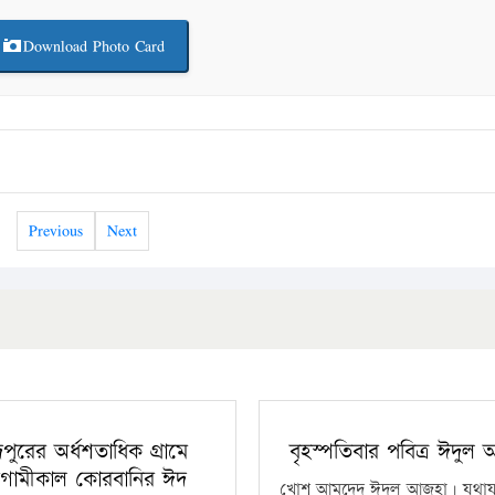
Download Photo Card
Previous
Next
ঁদপুরের অর্ধশতাধিক গ্রামে
বৃহস্পতিবার পবিত্র ঈদুল
গামীকাল কোরবানির ঈদ
খোশ আমদেদ ঈদুল আজহা। যথাযথ