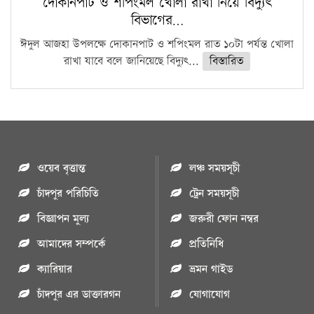
দোকানপাট ও শপিংমল খোলা রাখা নিয়ে বিদ্যুৎ
বিভাগের…
ঈদুল আজহা উপলক্ষে দোকানপাট ও শপিংমল রাত ১০টা পর্যন্ত খোলা
রাখা যাবে বলে জানিয়েছে বিদ্যুৎ...
বিস্তারিত
ওয়েব বৃত্তান্ত
লঞ্চ সময়সূচী
চাঁদপুর পরিচিতি
ট্রেন সময়সূচী
বিজ্ঞাপন মুল্য
জরুরী ফোন নম্বর
আমাদের সম্পর্কে
প্রতিনিধি
ক্যারিয়ার
ভ্রমন গাইড
চাঁদপুর এর ডাক্তারগন
যোগাযোগ