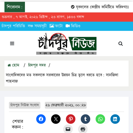
শিরোনাম:
যুবদলের কেন্দ্রীয় কমিটিতে ফরিদগঞ্জের 
শুক্রবার , ৭ আগস্ট, ২০২৬ খ্রিষ্টাব্দ , ২৩ শ্রাবণ, ১৪৩৩ বঙ্গাব্দ
চাঁদপুর পরিচিতি
লঞ্চ সময়সূচী
ফটো
ভিডিও
হোম
/
চাঁদপুর সদর
/
সাংবাদিকদের মত সকলকে সরকারের উন্নয়ন চিত্র তুলে ধরতে হবে: সানজিদা
শাহনাজ
চাঁদপুর নিউজ সংবাদ
২৬ ফেব্রুয়ারী ২০২১, ০০:২৮
শেয়ার
করুন: