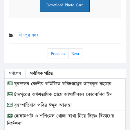
Download Photo Card
চাঁদপুর সদর
Previous
Next
সর্বশেষ
সর্বাধিক পঠিত
যুবদলের কেন্দ্রীয় কমিটিতে ফরিদগঞ্জের তারেকুর রহমান
চাঁদপুরের অর্ধশতাধিক গ্রামে আগামীকাল কোরবানির ঈদ
বৃহস্পতিবার পবিত্র ঈদুল আজহা
দোকানপাট ও শপিংমল খোলা রাখা নিয়ে বিদ্যুৎ বিভাগের
নির্দেশনা