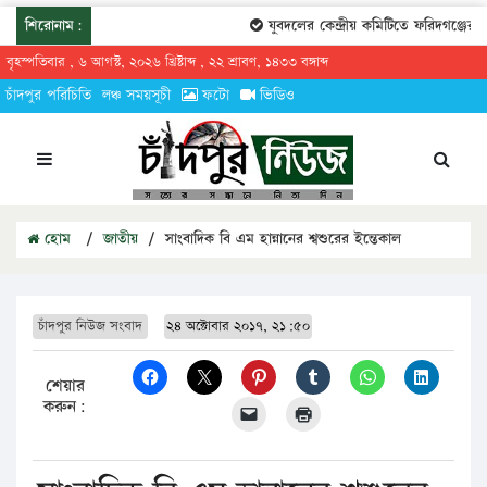
শিরোনাম:
যুবদলের কেন্দ্রীয় কমিটিতে ফরিদগঞ্জের তা
বৃহস্পতিবার , ৬ আগস্ট, ২০২৬ খ্রিষ্টাব্দ , ২২ শ্রাবণ, ১৪৩৩ বঙ্গাব্দ
চাঁদপুর পরিচিতি
লঞ্চ সময়সূচী
ফটো
ভিডিও
হোম
/
জাতীয়
/
সাংবাদিক বি এম হান্নানের শ্বশুরের ইন্তেকাল
চাঁদপুর নিউজ সংবাদ
২৪ অক্টোবার ২০১৭, ২১:৫০
শেয়ার
করুন: