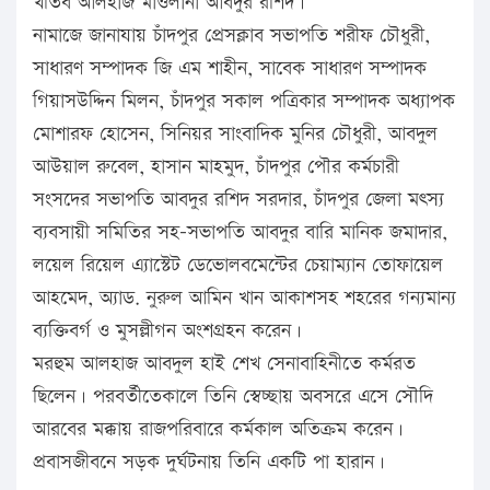
খতিব আলহাজ মাওলানা আবদুর রশিদ।
নামাজে জানাযায় চাঁদপুর প্রেসক্লাব সভাপতি শরীফ চৌধুরী,
সাধারণ সম্পাদক জি এম শাহীন, সাবেক সাধারণ সম্পাদক
গিয়াসউদ্দিন মিলন, চাঁদপুর সকাল পত্রিকার সম্পাদক অধ্যাপক
মোশারফ হোসেন, সিনিয়র সাংবাদিক মুনির চৌধুরী, আবদুল
আউয়াল রুবেল, হাসান মাহমুদ, চাঁদপুর পৌর কর্মচারী
সংসদের সভাপতি আবদুর রশিদ সরদার, চাঁদপুর জেলা মৎস্য
ব্যবসায়ী সমিতির সহ-সভাপতি আবদুর বারি মানিক জমাদার,
লয়েল রিয়েল এ্যাস্টেট ডেভোলবমেন্টের চেয়াম্যান তোফায়েল
আহমেদ, অ্যাড. নুরুল আমিন খান আকাশসহ শহরের গন্যমান্য
ব্যক্তিবর্গ ও মুসল্লীগন অংশগ্রহন করেন।
মরহুম আলহাজ আবদুল হাই শেখ সেনাবাহিনীতে কর্মরত
ছিলেন। পরবর্তীতেকালে তিনি স্বেচ্ছায় অবসরে এসে সৌদি
আরবের মক্কায় রাজপরিবারে কর্মকাল অতিক্রম করেন।
প্রবাসজীবনে সড়ক দুর্ঘটনায় তিনি একটি পা হারান।