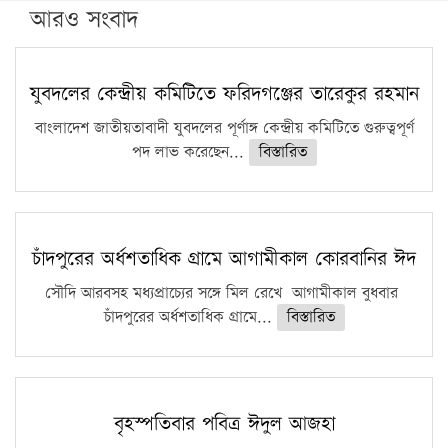
পিএইচডি করছেন কুয়েটের কৃতি…
আরও সংবাদ
সারা দেশে বজ্রাঘাতে ১৪ জনের প্রাণহানি
কঠোর হচ্ছে এসএসসি ও এইচএসসি পরীক্ষা
যুবদলের কেন্দ্রীয় কমিটিতে ফরিদগঞ্জের তারেকুর রহমান
ফরিদগঞ্জে আগুনে পুড়লো ৬ ব্যবসা প্রতিষ্ঠান
বাংলাদেশ জাতীয়তাবাদী যুবদলের পূর্ণাঙ্গ কেন্দ্রীয় কমিটিতে গুরুত্বপূর্ণ
পদ লাভ করেছেন...
বিস্তারিত
চাঁদপুরের অর্ধশতাধিক গ্রামে আগামীকাল কোরবানির ঈদ
সৌদি আরবসহ মধ্যপ্রাচ্যের সঙ্গে মিল রেখে আগামীকাল বুধবার
চাঁদপুরের অর্ধশতাধিক গ্রামে...
বিস্তারিত
বৃহস্পতিবার পবিত্র ঈদুল আজহা