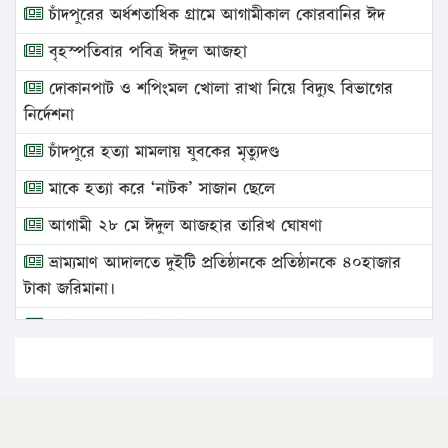
চাঁদপুরের অর্ধশতাধিক গ্রামে আগামীকাল কোরবানির ঈদ
বৃহস্পতিবার পবিত্র ঈদুল আজহা
দোকানপাট ও শপিংমল খোলা রাখা নিয়ে বিদ্যুৎ বিভাগের
নির্দেশনা
চাঁদপুরে হত্যা মামলায় যুবকের মৃত্যুদণ্ড
মাকে হত্যা করে ‘নাটক’ সাজান ছেলে
আগামী ২৮ মে ঈদুল আজহার তারিখ ঘোষণা
ভ্রাম্যমাণ আদালতে দুইটি প্রতিষ্ঠানকে প্রতিষ্ঠানকে ৪০হাজার
টাকা জরিমানা।
এবার লঞ্চের ভাড়া বাড়ল
১৭ থেকে ২১ শতাংশ বিদ্যুতের দাম বাড়ানোর প্রস্তাব পিডিবির
১৬ মে চাঁদপুর ও ২৫ মে ফেনী সফরে যাবেন প্রধানমন্ত্রী
উচ্চশিক্ষায় গৌরবময় অর্জন: পূর্ণ স্কলারশিপে যুক্তরাষ্ট্রে