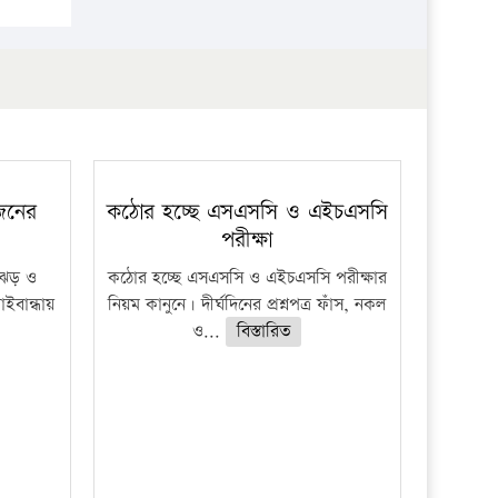
প্রতিষ্ঠান
 জনের
কঠোর হচ্ছে এসএসসি ও এইচএসসি
পরীক্ষা
ী ঝড় ও
কঠোর হচ্ছে এসএসসি ও এইচএসসি পরীক্ষার
াইবান্ধায়
নিয়ম কানুনে। দীর্ঘদিনের প্রশ্নপত্র ফাঁস, নকল
ও...
বিস্তারিত