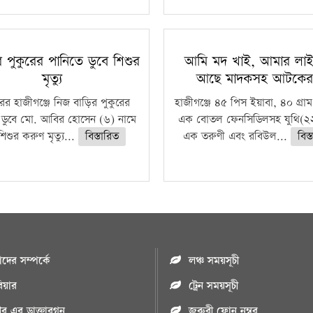
রে পুকুরের পানিতে ডুবে শিশুর
আমি মদ খাই, আমার লাইস
মৃত্যু
আছে মাদকসহ আটকে
ুরের হাজীগঞ্জে নিজ বাড়ির পুকুরের
হাজীগঞ্জে ৪৫ পিস ইয়াবা, ৪০ গ্রাম
 ডুবে মো. আবির হোসেন (৬) নামে
এক বোতল ফেনসিডিলসহ যুথি(২২
িশুর করুণ মৃত্যু...
বিস্তারিত
এক তরুণী এবং রবিউল...
বিস্
ের সম্পর্কে
লঞ্চ সময়সূচী
রিয়ার
ট্রেন সময়সূচী
পুর এর ডাক্তারগন
জরুরী ফোন নম্বর