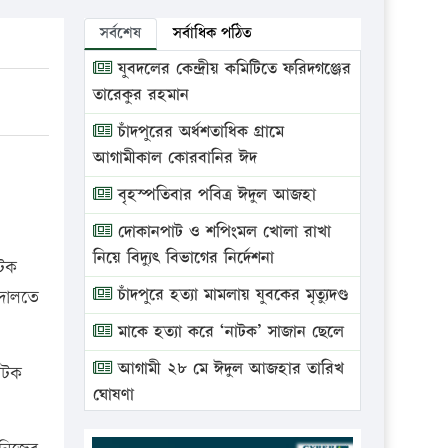
সর্বশেষ
সর্বাধিক পঠিত
যুবদলের কেন্দ্রীয় কমিটিতে ফরিদগঞ্জের
তারেকুর রহমান
চাঁদপুরের অর্ধশতাধিক গ্রামে
আগামীকাল কোরবানির ঈদ
বৃহস্পতিবার পবিত্র ঈদুল আজহা
দোকানপাট ও শপিংমল খোলা রাখা
নিয়ে বিদ্যুৎ বিভাগের নির্দেশনা
আটক
চাঁদপুরে হত্যা মামলায় যুবকের মৃত্যুদণ্ড
আদালতে
মাকে হত্যা করে ‘নাটক’ সাজান ছেলে
আগামী ২৮ মে ঈদুল আজহার তারিখ
আটক
ঘোষণা
ভ্রাম্যমাণ আদালতে দুইটি প্রতিষ্ঠানকে