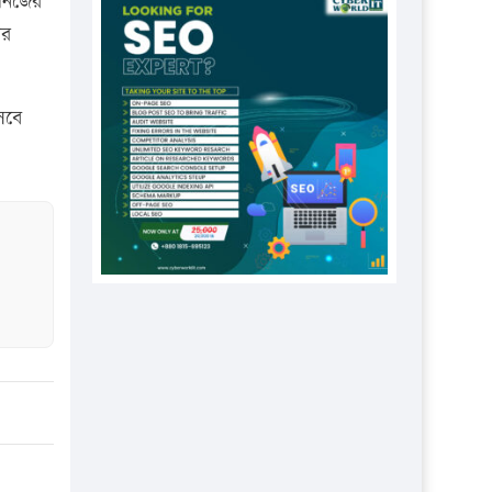
 নিজের
প্রতিষ্ঠানকে ৪০হাজার টাকা জরিমানা।
পর
এবার লঞ্চের ভাড়া বাড়ল
১৭ থেকে ২১ শতাংশ বিদ্যুতের দাম
েবে
বাড়ানোর প্রস্তাব পিডিবির
১৬ মে চাঁদপুর ও ২৫ মে ফেনী সফরে
যাবেন প্রধানমন্ত্রী
উচ্চশিক্ষায় গৌরবময় অর্জন: পূর্ণ
স্কলারশিপে যুক্তরাষ্ট্রে পিএইচডি করছেন
কুয়েটের কৃতি…
সারা দেশে বজ্রাঘাতে ১৪ জনের
প্রাণহানি
কঠোর হচ্ছে এসএসসি ও এইচএসসি
পরীক্ষা
ফরিদগঞ্জে আগুনে পুড়লো ৬ ব্যবসা