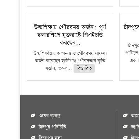
উচ্চশিক্ষায় গৌরবময় অর্জন: পূর্ণ
চাঁদপু
স্কলারশিপে যুক্তরাষ্ট্রে পিএইচডি
করছেন…
চাঁদপ
পানিতে
উচ্চশিক্ষায় এক অনন্য ও গৌরবময় সাফল্য
এক শ
অর্জন করেছেন হাজীগঞ্জ পৌরসভার কৃতি
সন্তান, তরুণ...
বিস্তারিত
ওয়েব বৃত্তান্ত
আমাদ
চাঁদপুর পরিচিতি
ক্যা
বিজ্ঞাপন মুল্য
চাঁদ