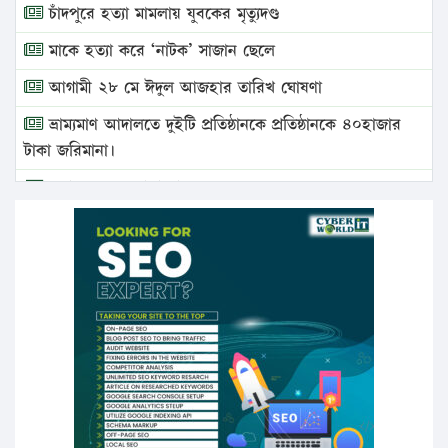
চাঁদপুরে হত্যা মামলায় যুবকের মৃত্যুদণ্ড
মাকে হত্যা করে ‘নাটক’ সাজান ছেলে
আগামী ২৮ মে ঈদুল আজহার তারিখ ঘোষণা
ভ্রাম্যমাণ আদালতে দুইটি প্রতিষ্ঠানকে প্রতিষ্ঠানকে ৪০হাজার
টাকা জরিমানা।
এবার লঞ্চের ভাড়া বাড়ল
১৭ থেকে ২১ শতাংশ বিদ্যুতের দাম বাড়ানোর প্রস্তাব পিডিবির
১৬ মে চাঁদপুর ও ২৫ মে ফেনী সফরে যাবেন প্রধানমন্ত্রী
উচ্চশিক্ষায় গৌরবময় অর্জন: পূর্ণ স্কলারশিপে যুক্তরাষ্ট্রে
পিএইচডি করছেন কুয়েটের কৃতি…
সারা দেশে বজ্রাঘাতে ১৪ জনের প্রাণহানি
কঠোর হচ্ছে এসএসসি ও এইচএসসি পরীক্ষা
ফরিদগঞ্জে আগুনে পুড়লো ৬ ব্যবসা প্রতিষ্ঠান