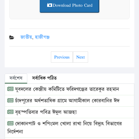
Download Photo Card
জাতীয়
,
হাজীগঞ্জ
Previous
Next
সর্বশেষ
সর্বাধিক পঠিত
যুবদলের কেন্দ্রীয় কমিটিতে ফরিদগঞ্জের তারেকুর রহমান
চাঁদপুরের অর্ধশতাধিক গ্রামে আগামীকাল কোরবানির ঈদ
বৃহস্পতিবার পবিত্র ঈদুল আজহা
দোকানপাট ও শপিংমল খোলা রাখা নিয়ে বিদ্যুৎ বিভাগের
নির্দেশনা