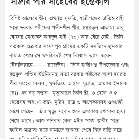
সাদ্রার পীর সাহেবের ইন্তেকাল
বিশিষ্ট আলেমে দ্বীন, প্রখ্যাত মুফতি, হাজীগঞ্জের ঐতিহ্যবাহী
সাদ্রা দরবার শরীফের গদ্দীনশীন পীর, হযরতুল আল্লামা আবু
যোফার মোহাম্মদ আবদুল হাই (৭০) আর বেঁচে নেই। তিনি
গতকাল শুক্রবার সমেশপুর গ্রামের একটি মসজিদে জুমআর
নামাজ শেষে সে মসজিদেই শেষ নিঃশ্বাস ত্যাগ করেন
(ইন্নালিল্লাহে———রাজেউন)। তিনি হাজীগঞ্জ উপজেলার ৭নং
বড়কুল পশ্চিম ইউনিয়নস্থ সাদ্রা দরবার শরীফের আলা হযরত
পীর সাহেব কেবলা, মুফতিয়ে আহলে সুন্নাত, আল্লামা ইসহাক
(রঃ)-এর বড় সন্তান। মৃত্যুকালে তিনি স্ত্রী, ৩ ছেলে ও ৫
মেয়েসহ অসংখ্য ভক্ত, মুরিদ, ছাত্র ও আশেকানসহ গুণগ্রাহী
রেখে গেছেন। তাঁর মৃত্যু সংবাদ শুনে এলাকায় শোকের ছায়া
নেমে আসে। আজ শনিবার বেলা ২টার সময় স্থানীয় সাদ্রা
ফাযিল মাদ্রাসা মাঠে নামাজে জানাজা শেষে নিজ বাড়ি সাদ্রা