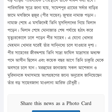
বড় বাড়ির পারিবারিক গোরস্থানে তাঁকে দাফন করা হবে।
পারিবারিক সূত্রে জানা যায়, সমেশপুর গ্রামের সর্দার বাড়ির
জামে মসজিদে হুজুর (পীর সাহেব) জুম্মার নামাজ পড়ান।
নামাজ শেষে এ মসজিদেই তিনি মুসলি্লদের নিয়ে মিলাদ
পড়েন। মিলাদ শেষে মোনাজাত শেষ পর্যায়ে হঠাৎ করে
মৃত্যুরকোলে ঢলে পড়েন পীর সাহেব। এ যেনো খোদার
মেহমান খোদার ঘরেই তাঁর সানি্নধ্যে চলে যাওয়ার দৃশ্য।
পীর সাহেবের জীবদ্দশায় তিনি সাদ্রা ফাযিল মাদ্রাসার অধ্যক্ষ
পদে আসীন ছিলেন এবং কয়েক বছর আগে তিনি চাকুরি থেকে
অবসরে চলে যান। মরহুমের জানাজায় সকল আশেকান ও
মুরিদানকে যথাসময়ে অংশগ্রহণের জন্যে অনুরোধ জানিয়েছেন
তাঁর বড় সাহেবজাদা মাওলানা আরিফ চৌধুরী।
Share this news as a Photo Card