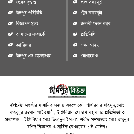
ওয়েব বৃত্তান্ত
লঞ্চ সময়সূচী
চাঁদপুর পরিচিতি
ট্রেন সময়সূচী
বিজ্ঞাপন মুল্য
জরুরী ফোন নম্বর
আমাদের সম্পর্কে
প্রতিনিধি
ক্যারিয়ার
ভ্রমন গাইড
চাঁদপুর এর ডাক্তারগন
যোগাযোগ
উপদেষ্টা মন্ডলীর সম্মানিত সদস্যঃ
এডভোকেট শাহরিয়ার মাহমুদ,মোঃ
মাহবুবুর রহমান পাটওয়ারী, ইঞ্জিনিয়ার সোহাগ মজুমদার
প্রতিষ্ঠাতা ও
প্রকাশক:
ইঞ্জিনিয়ার মোঃ জিহাদুল ইসলাম শরীফ
সম্পাদকঃ
মোঃ মামুনুর
রশিদ
বিজ্ঞাপন ও সার্বিক যোগাযোগ:
ই-মেইলঃ