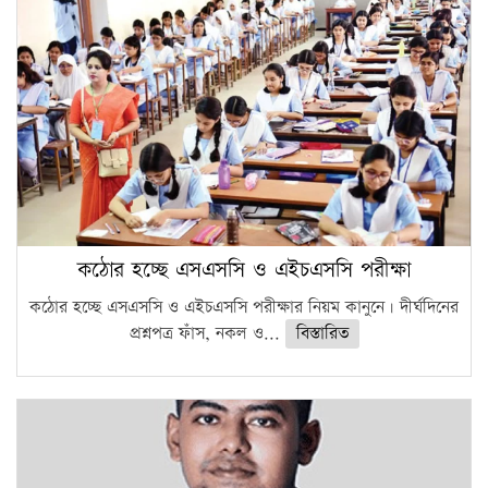
কঠোর হচ্ছে এসএসসি ও এইচএসসি পরীক্ষা
কঠোর হচ্ছে এসএসসি ও এইচএসসি পরীক্ষার নিয়ম কানুনে। দীর্ঘদিনের
প্রশ্নপত্র ফাঁস, নকল ও...
বিস্তারিত