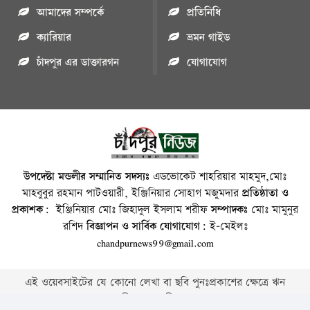
আমাদের সম্পর্কে
প্রতিনিধি
ক্যারিয়ার
ভ্রমন গাইড
চাঁদপুর এর ডাক্তারগন
যোগাযোগ
উপদেষ্টা মন্ডলীর সম্মানিত সদস্যঃ
এডভোকেট শাহরিয়ার মাহমুদ,মোঃ
মাহবুবুর রহমান পাটওয়ারী, ইঞ্জিনিয়ার সোহাগ মজুমদার
প্রতিষ্ঠাতা ও
প্রকাশক:
ইঞ্জিনিয়ার মোঃ জিহাদুল ইসলাম শরীফ
সম্পাদকঃ
মোঃ মামুনুর
রশিদ
বিজ্ঞাপন ও সার্বিক যোগাযোগ:
ই-মেইলঃ
chandpurnews99@gmail.com
এই ওয়েবসাইটের যে কোনো লেখা বা ছবি পুনঃপ্রকাশের ক্ষেত্রে ঋন
স্বীকার বাঞ্চনীয় ।