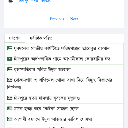
চাঁদপুর সদর
,
জাতীয়
Previous
Next
সর্বশেষ
সর্বাধিক পঠিত
যুবদলের কেন্দ্রীয় কমিটিতে ফরিদগঞ্জের তারেকুর রহমান
চাঁদপুরের অর্ধশতাধিক গ্রামে আগামীকাল কোরবানির ঈদ
বৃহস্পতিবার পবিত্র ঈদুল আজহা
দোকানপাট ও শপিংমল খোলা রাখা নিয়ে বিদ্যুৎ বিভাগের
নির্দেশনা
চাঁদপুরে হত্যা মামলায় যুবকের মৃত্যুদণ্ড
মাকে হত্যা করে ‘নাটক’ সাজান ছেলে
আগামী ২৮ মে ঈদুল আজহার তারিখ ঘোষণা