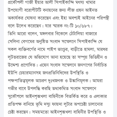
প্রকৌশলী গাজী ইয়ার আলী সিপাইকান্দি মৎস্য খামার
উপযোগী বরোপীটটি বনায়নের জন্য লীজ গ্রহন আইনত
অকার্যকর ঘোষনা করেছেন এবং ইহা অবশ্যই আইনের পরিপন্থী
বলে উলে­খ করেছেন। যার স্মারক নং-টি ১০/৬৮৭।
তিনি আরো বলেন, মঙ্গলবার বিকেলে ঠেটালিয়া বাজারে
সেলিনা বেগমের অনুষ্ঠিত সংবাদ সম্মেলনে সিপাইকান্দি যে
সকল ব্যক্তিবর্গের নামে পাইপ ভাংচুর, বাড়ীতে হামলা, মারধর
লুটতরাজের যে অভিযোগ আনা হয়েছে তা সম্পূন্ন ভিত্তিহীন ও
উদ্দেশ্য প্রণোদিত। এহেন সংবাদ সম্মেলনে জনগণের নির্বাচিত
ইউপি চেয়ারম্যানসহ জনপ্রতিনিধিদের উপস্থিতি ও
পক্ষপাতিত্বমূলক আচরণ দুঃখজনক ও উস্কানিমূলক। আমরা
গভীর বাবে উপলদ্ধি করছি তথাকথিত সংবাদ সম্মেলনে
সুকৌশলে আইনশৃক্সখলা বাহিনীকে বিতর্কিত করে ও এলাকার
প্রতিপক্ষ বানিয়ে ভূমি দস্যু ফায়দা লুটার অপচেষ্টা চালানোর
চেষ্টা করছেন। সময়মতো আইনশৃক্সখলা বাহিনীর উপস্থিতি ও