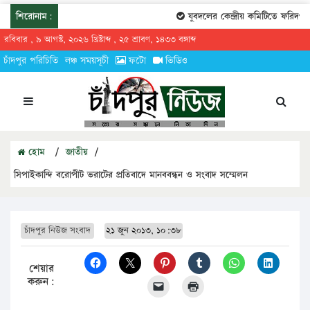
শিরোনাম:
যুবদলের কেন্দ্রীয় কমিটিতে ফরিদগঞ্জে
রবিবার , ৯ আগস্ট, ২০২৬ খ্রিষ্টাব্দ , ২৫ শ্রাবণ, ১৪৩৩ বঙ্গাব্দ
চাঁদপুর পরিচিতি
লঞ্চ সময়সূচী
ফটো
ভিডিও
হোম
/
জাতীয়
/
সিপাইকান্দি বরোপীট ভরাটের প্রতিবাদে মানববন্ধন ও সংবাদ সম্মেলন
চাঁদপুর নিউজ সংবাদ
২১ জুন ২০১৩, ১০:৩৮
শেয়ার
করুন: