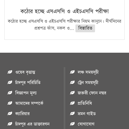
কঠোর হচ্ছে এসএসসি ও এইচএসসি পরীক্ষা
কঠোর হচ্ছে এসএসসি ও এইচএসসি পরীক্ষার নিয়ম কানুনে। দীর্ঘদিনের
প্রশ্নপত্র ফাঁস, নকল ও...
বিস্তারিত
ওয়েব বৃত্তান্ত
লঞ্চ সময়সূচী
চাঁদপুর পরিচিতি
ট্রেন সময়সূচী
বিজ্ঞাপন মুল্য
জরুরী ফোন নম্বর
আমাদের সম্পর্কে
প্রতিনিধি
ক্যারিয়ার
ভ্রমন গাইড
চাঁদপুর এর ডাক্তারগন
যোগাযোগ