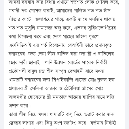
আমরা বসবাস করি বিধায় এখানে শতশত লোক গোসল করে,
গবাদী পশু গোসল করাই, আমাদের পালিত শত শত হাঁস
সাঁতার কাটে। জলাশয়ের পাড়ে একটি জামে মসজিদ থাকায়
শত শত মুসুলি­ নামাজের অজু করে, এতসব সুবিধাভোগীদের
কথা বিবেচনা করে এবং দেশে মাছের চাহিদা পূরণে
এফসিডিআই এর শর্ত বিবেচনায় বেআইনী ভাবে প্রদানকৃত
বনায়নের জন্য দেয়া লীজ বাতিল করা জর“রী ও বাতিলের
জোর দাবী জানাই। পানি উন্নয়ন বোর্ডের সাবেক নির্বাহী
প্রকৌশলী বাবুল চন্দ্র শীল সম্পূন্ন বেআইনী বাবে মৎস্য
খামারটি বনায়নের জন্য সিপাইকান্দি গ্রামের মোঃ নুরুল হক
প্রধানের স্ত্রী সেলিনা আক্তার ও ঠেটালিয়া গ্রামের মোঃ
আলমগীর হোসেনের স্ত্রী মমতাজ আক্তার হ্যাপির নামে লজি
প্রদান করে।
তারা লীজ নিয়ে মৎস্য খামারটি বালু দিয়ে ভরাট করার জন্য
ড্রেজার লাগায় এবং কিছু অংশ ভরাটও করে। বর্তমান নির্বাহী