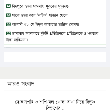
চাঁদপুরে হত্যা মামলায় যুবকের মৃত্যুদণ্ড
মাকে হত্যা করে ‘নাটক’ সাজান ছেলে
আগামী ২৮ মে ঈদুল আজহার তারিখ ঘোষণা
ভ্রাম্যমাণ আদালতে দুইটি প্রতিষ্ঠানকে প্রতিষ্ঠানকে ৪০হাজার
টাকা জরিমানা।
এবার লঞ্চের ভাড়া বাড়ল
১৭ থেকে ২১ শতাংশ বিদ্যুতের দাম বাড়ানোর প্রস্তাব পিডিবির
১৬ মে চাঁদপুর ও ২৫ মে ফেনী সফরে যাবেন প্রধানমন্ত্রী
উচ্চশিক্ষায় গৌরবময় অর্জন: পূর্ণ স্কলারশিপে যুক্তরাষ্ট্রে
পিএইচডি করছেন কুয়েটের কৃতি…
আরও সংবাদ
সারা দেশে বজ্রাঘাতে ১৪ জনের প্রাণহানি
কঠোর হচ্ছে এসএসসি ও এইচএসসি পরীক্ষা
দোকানপাট ও শপিংমল খোলা রাখা নিয়ে বিদ্যুৎ
বিভাগের…
ফরিদগঞ্জে আগুনে পুড়লো ৬ ব্যবসা প্রতিষ্ঠান