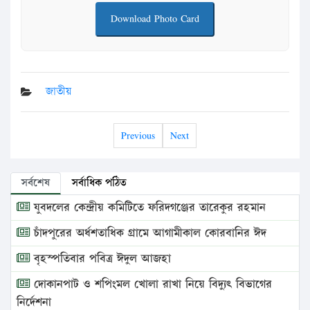
Download Photo Card
জাতীয়
Previous
Next
সর্বশেষ
সর্বাধিক পঠিত
যুবদলের কেন্দ্রীয় কমিটিতে ফরিদগঞ্জের তারেকুর রহমান
চাঁদপুরের অর্ধশতাধিক গ্রামে আগামীকাল কোরবানির ঈদ
বৃহস্পতিবার পবিত্র ঈদুল আজহা
দোকানপাট ও শপিংমল খোলা রাখা নিয়ে বিদ্যুৎ বিভাগের
নির্দেশনা