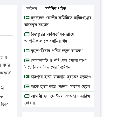
সর্বশেষ
সর্বাধিক পঠিত
যুবদলের কেন্দ্রীয় কমিটিতে ফরিদগঞ্জের
তারেকুর রহমান
চাঁদপুরের অর্ধশতাধিক গ্রামে
আগামীকাল কোরবানির ঈদ
বৃহস্পতিবার পবিত্র ঈদুল আজহা
াজার
দোকানপাট ও শপিংমল খোলা রাখা
ুর সদর
নিয়ে বিদ্যুৎ বিভাগের নির্দেশনা
করেছে’
চাঁদপুরে হত্যা মামলায় যুবকের মৃত্যুদণ্ড
মাকে হত্যা করে ‘নাটক’ সাজান ছেলে
াদী
গত
আগামী ২৮ মে ঈদুল আজহার তারিখ
ঘোষণা
 ডিবি
ভ্রাম্যমাণ আদালতে দুইটি প্রতিষ্ঠানকে