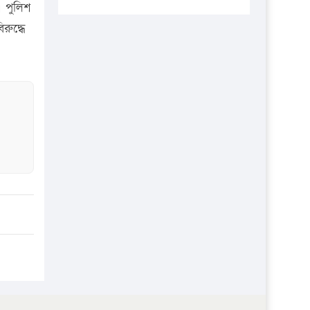
প্রতিষ্ঠানকে ৪০হাজার টাকা জরিমানা।
। পুলিশ
ুদ্ধে
এবার লঞ্চের ভাড়া বাড়ল
১৭ থেকে ২১ শতাংশ বিদ্যুতের দাম
বাড়ানোর প্রস্তাব পিডিবির
১৬ মে চাঁদপুর ও ২৫ মে ফেনী সফরে
যাবেন প্রধানমন্ত্রী
উচ্চশিক্ষায় গৌরবময় অর্জন: পূর্ণ
স্কলারশিপে যুক্তরাষ্ট্রে পিএইচডি করছেন
কুয়েটের কৃতি…
সারা দেশে বজ্রাঘাতে ১৪ জনের
প্রাণহানি
কঠোর হচ্ছে এসএসসি ও এইচএসসি
পরীক্ষা
ফরিদগঞ্জে আগুনে পুড়লো ৬ ব্যবসা