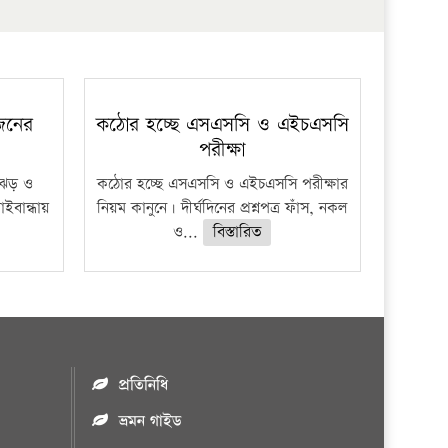
প্রতিষ্ঠান
 জনের
কঠোর হচ্ছে এসএসসি ও এইচএসসি
পরীক্ষা
ী ঝড় ও
কঠোর হচ্ছে এসএসসি ও এইচএসসি পরীক্ষার
াইবান্ধায়
নিয়ম কানুনে। দীর্ঘদিনের প্রশ্নপত্র ফাঁস, নকল
ও...
বিস্তারিত
প্রতিনিধি
ভ্রমন গাইড