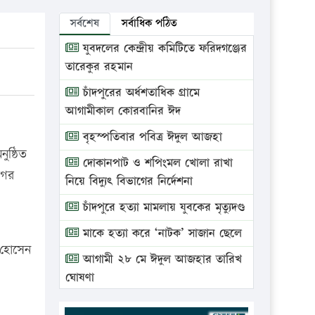
সর্বশেষ
সর্বাধিক পঠিত
যুবদলের কেন্দ্রীয় কমিটিতে ফরিদগঞ্জের
তারেকুর রহমান
চাঁদপুরের অর্ধশতাধিক গ্রামে
আগামীকাল কোরবানির ঈদ
বৃহস্পতিবার পবিত্র ঈদুল আজহা
ষ্ঠিত
দোকানপাট ও শপিংমল খোলা রাখা
গের
নিয়ে বিদ্যুৎ বিভাগের নির্দেশনা
চাঁদপুরে হত্যা মামলায় যুবকের মৃত্যুদণ্ড
মাকে হত্যা করে ‘নাটক’ সাজান ছেলে
 হোসেন
আগামী ২৮ মে ঈদুল আজহার তারিখ
ঘোষণা
ভ্রাম্যমাণ আদালতে দুইটি প্রতিষ্ঠানকে