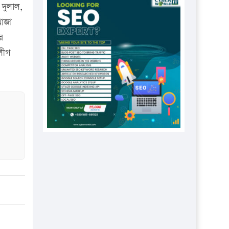
প্রতিষ্ঠানকে ৪০হাজার টাকা জরিমানা।
দুলাল,
াজা
এবার লঞ্চের ভাড়া বাড়ল
র
১৭ থেকে ২১ শতাংশ বিদ্যুতের দাম
লীগ
বাড়ানোর প্রস্তাব পিডিবির
১৬ মে চাঁদপুর ও ২৫ মে ফেনী সফরে
যাবেন প্রধানমন্ত্রী
উচ্চশিক্ষায় গৌরবময় অর্জন: পূর্ণ
স্কলারশিপে যুক্তরাষ্ট্রে পিএইচডি করছেন
কুয়েটের কৃতি…
সারা দেশে বজ্রাঘাতে ১৪ জনের
প্রাণহানি
কঠোর হচ্ছে এসএসসি ও এইচএসসি
পরীক্ষা
ফরিদগঞ্জে আগুনে পুড়লো ৬ ব্যবসা