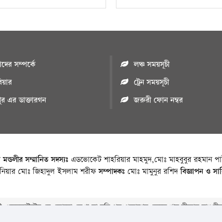
ের সম্পর্কে
লঞ্চ সময়সূচী
রিয়ার
ট্রেন সময়সূচী
পুর এর ডাক্তারগন
জরুরী ফোন নম্বর
া মন্ডলীর সম্মানিত সদস্যঃ
এডভোকেট শাহরিয়ার মাহমুদ,মোঃ মাহবুবুর রহমান পাট
জিনিয়ার মোঃ জিহাদুল ইসলাম শরীফ
সম্পাদকঃ
মোঃ মামুনুর রশিদ
বিজ্ঞাপন ও সা
 ওয়েবসাইটের যে কোনো লেখা বা ছবি পুনঃপ্রকাশের ক্ষেত্রে ঋন স্বীকার বাঞ্চনীয