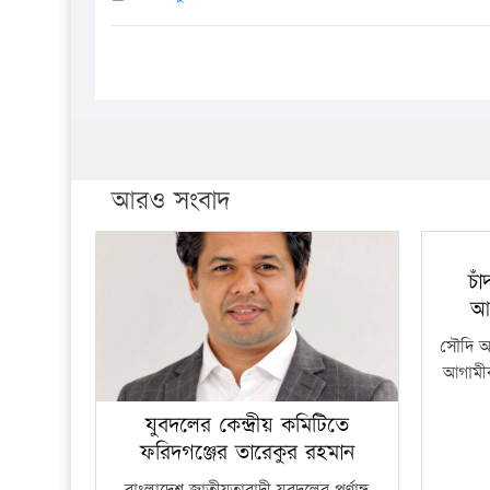
আরও সংবাদ
চা
আ
সৌদি আর
আগামীক
যুবদলের কেন্দ্রীয় কমিটিতে
ফরিদগঞ্জের তারেকুর রহমান