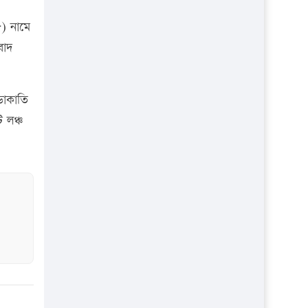
৫) নামে
বাদ
ডাকাতি
 লঞ্চ