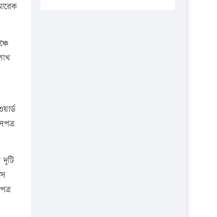
প্রতিষ্ঠানকে ৪০হাজার টাকা জরিমানা।
 আরেক
এবার লঞ্চের ভাড়া বাড়ল
১৭ থেকে ২১ শতাংশ বিদ্যুতের দাম
্চে
বাড়ানোর প্রস্তাব পিডিবির
লাখ
১৬ মে চাঁদপুর ও ২৫ মে ফেনী সফরে
যাবেন প্রধানমন্ত্রী
উচ্চশিক্ষায় গৌরবময় অর্জন: পূর্ণ
য়ার্ড
স্কলারশিপে যুক্তরাষ্ট্রে পিএইচডি করছেন
সপত্র
কুয়েটের কৃতি…
সারা দেশে বজ্রাঘাতে ১৪ জনের
প্রাণহানি
দুটি
াস
কঠোর হচ্ছে এসএসসি ও এইচএসসি
পরীক্ষা
পত্র
ফরিদগঞ্জে আগুনে পুড়লো ৬ ব্যবসা