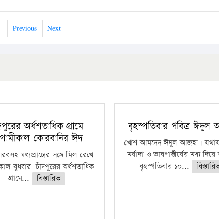
Previous
Next
ঁদপুরের অর্ধশতাধিক গ্রামে
বৃহস্পতিবার পবিত্র ঈদুল
গামীকাল কোরবানির ঈদ
খোশ আমদেদ ঈদুল আজহা। যথাযথ
মর্যাদা ও ভাবগাম্ভীর্যের মধ্য দিয়
বসহ মধ্যপ্রাচ্যের সঙ্গে মিল রেখে
বৃহস্পতিবার ১০...
বিস্তারি
াল বুধবার চাঁদপুরের অর্ধশতাধিক
গ্রামে...
বিস্তারিত