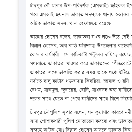
চাঁদপুর নৌ থানার উপ-পরিদর্শক (এসআই) জহিরুল ইস
পরে এসআই জয়নাল ডাকাত সদস্যকে থানায় হস্তান্তর 
আটক ডাকাত সদস্য থানা হেফাজতে রয়েছে।
আক্তার হোসেন বলেন, ডাকাতরা যখন লঞ্চে উঠে সে
বিল্লাল হোসেন, তার বাড়ি ফরিদগঞ্জ উপজেলার বাহেরগা
রোলের কর্মচারী। সে কাচিকাটা পন্টুনের দায়িত্বে র
মধ্যরাতে ডাকাতরা মারধর করে ডাকাতদের স্পীডবোট
ডাকাতরা লঞ্চে ডাকাতি করার সময় তাকে লঞ্চে উঠিয়
নদীতে বালু কাটার গডফাদার কিবরিয়া, জামাল ও রনি। 
বেগম, মাকছুদা, জুবায়ের, রোনি, মাধবসহ অন্য যাত্
দলের সাথে যেতে না পেরে যাত্রীদের সাথে মিশে গিয়
চাঁদপুর নৌপুলিশ সুপার বলেন, ঘন কুয়াশার কারণে নদ
সাদা পোশাকধারী পুলিশ মোতায়েন করবো এবং ডাকাত
সন্দহে আটক মোঃ বিল্লাল হোসেন আসলে ডাকাত কিনা ত