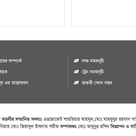
ের সম্পর্কে
লঞ্চ সময়সূচী
রিয়ার
ট্রেন সময়সূচী
পুর এর ডাক্তারগন
জরুরী ফোন নম্বর
া মন্ডলীর সম্মানিত সদস্যঃ
এডভোকেট শাহরিয়ার মাহমুদ,মোঃ মাহবুবুর রহমান পাট
জিনিয়ার মোঃ জিহাদুল ইসলাম শরীফ
সম্পাদকঃ
মোঃ মামুনুর রশিদ
বিজ্ঞাপন ও সা