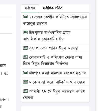
সর্বশেষ
সর্বাধিক পঠিত
যুবদলের কেন্দ্রীয় কমিটিতে ফরিদগঞ্জের
তারেকুর রহমান
চাঁদপুরের অর্ধশতাধিক গ্রামে
আগামীকাল কোরবানির ঈদ
বৃহস্পতিবার পবিত্র ঈদুল আজহা
দোকানপাট ও শপিংমল খোলা রাখা
নিয়ে বিদ্যুৎ বিভাগের নির্দেশনা
 তবে
শ। ২১
চাঁদপুরে হত্যা মামলায় যুবকের মৃত্যুদণ্ড
মাকে হত্যা করে ‘নাটক’ সাজান ছেলে
আগামী ২৮ মে ঈদুল আজহার তারিখ
ঘোষণা
িলেন।
ঝি
ভ্রাম্যমাণ আদালতে দুইটি প্রতিষ্ঠানকে