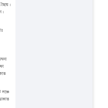
প্রতিষ্ঠান
েঁৗছায়।
েন।
োঃ
েঘনা
ুফা
াকাত
 লঞ্চে
ডাকাত