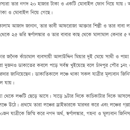
 সদস্যরা তার নগদ ২০ হাজার টাকা ও একটি মোবাইল ফোন নিয়ে যায়।
 টাকা ও মোবাইল নিয়ে গেছে।
কালাম আজাদ জানান, তার ভাবী আফরোজা আক্তার শিল্পী ও তার বাবা লঞ
কে ২৫ ভরি স্বর্ণালঙ্কার ও তার বাবার কাছ থেকে মালামাল কেনার ৫ 
কার জনৈক কাঁচামাল ব্যবসায়ী আলাউদ্দিন মিয়ার দুই মেয়ে সাথী ও পান্না
 দুজনও ডাকাতের কবলে পড়ে সর্বস্ব খুইয়েছে বলে চাঁদপুর পৌর ১নং ও
র জানিয়েছেন। ডাকাতিকালে লঞ্চে থাকা সকল যাত্রীর মূল্যবান জিনি
লে যায়।
য়া থেকে লঞ্চটি ছেড়ে আসে। সাড়ে ৯টার দিকে কাচিকাটার দিকে আসলে 
ে উঠে। প্রথমে তারা লঞ্চের ড্রাইভারকে মারধর করে এবং লঞ্চের গ্ল্ল
০জন যাত্রীকে জিম্মি করে নগদ অর্থ, স্বর্ণালঙ্কার, গহনা ও মূূল্যবান জিনিস