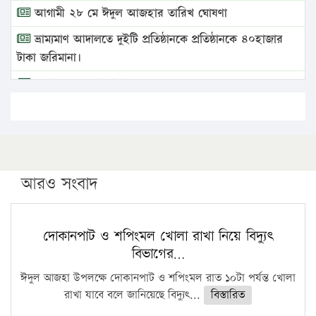
আগামী ২৮ মে ঈদুল আজহার তারিখ ঘোষণা
ভ্রাম্যমাণ আদালতে দুইটি প্রতিষ্ঠানকে প্রতিষ্ঠানকে ৪০হাজার
টাকা জরিমানা।
এবার লঞ্চের ভাড়া বাড়ল
১৭ থেকে ২১ শতাংশ বিদ্যুতের দাম বাড়ানোর প্রস্তাব পিডিবির
১৬ মে চাঁদপুর ও ২৫ মে ফেনী সফরে যাবেন প্রধানমন্ত্রী
উচ্চশিক্ষায় গৌরবময় অর্জন: পূর্ণ স্কলারশিপে যুক্তরাষ্ট্রে
পিএইচডি করছেন কুয়েটের কৃতি…
আরও সংবাদ
সারা দেশে বজ্রাঘাতে ১৪ জনের প্রাণহানি
কঠোর হচ্ছে এসএসসি ও এইচএসসি পরীক্ষা
দোকানপাট ও শপিংমল খোলা রাখা নিয়ে বিদ্যুৎ
বিভাগের…
ফরিদগঞ্জে আগুনে পুড়লো ৬ ব্যবসা প্রতিষ্ঠান
ঈদুল আজহা উপলক্ষে দোকানপাট ও শপিংমল রাত ১০টা পর্যন্ত খোলা
রাখা যাবে বলে জানিয়েছে বিদ্যুৎ...
বিস্তারিত