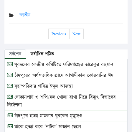
জাতীয়
Previous
Next
সর্বশেষ
সর্বাধিক পঠিত
যুবদলের কেন্দ্রীয় কমিটিতে ফরিদগঞ্জের তারেকুর রহমান
চাঁদপুরের অর্ধশতাধিক গ্রামে আগামীকাল কোরবানির ঈদ
বৃহস্পতিবার পবিত্র ঈদুল আজহা
দোকানপাট ও শপিংমল খোলা রাখা নিয়ে বিদ্যুৎ বিভাগের
নির্দেশনা
চাঁদপুরে হত্যা মামলায় যুবকের মৃত্যুদণ্ড
মাকে হত্যা করে ‘নাটক’ সাজান ছেলে