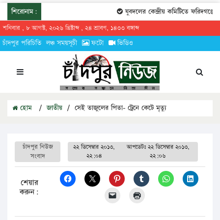
শিরোনাম:
যুবদলের কেন্দ্রীয় কমিটিতে ফরিদগঞ্জের 
শনিবার , ৮ আগস্ট, ২০২৬ খ্রিষ্টাব্দ , ২৪ শ্রাবণ, ১৪৩৩ বঙ্গাব্দ
চাঁদপুর পরিচিতি
লঞ্চ সময়সূচী
ফটো
ভিডিও
হোম
/
জাতীয়
/
সেই তাজুলের পিতা- ট্রেনে কেটে মৃত্যু
চাঁদপুর নিউজ
২২ ডিসেম্বার ২০১৩,
আপডেটঃ
২২ ডিসেম্বার ২০১৩,
সংবাদ
২২:০৪
২২:০৬
শেয়ার
করুন: