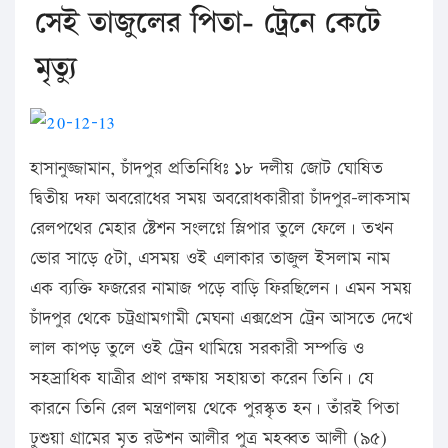
সেই তাজুলের পিতা- ট্রেনে কেটে
মৃত্যু
হাসানুজ্জামান, চাঁদপুর প্রতিনিধিঃ ১৮ দলীয় জোট ঘোষিত
দ্বিতীয় দফা অবরোধের সময় অবরোধকারীরা চাঁদপুর-লাকসাম
রেলপথের মেহার ষ্টেশন সংলগ্নে স্লিপার তুলে ফেলে। তখন
ভোর সাড়ে ৫টা, এসময় ওই এলাকার তাজুল ইসলাম নাম
এক ব্যক্তি ফজরের নামাজ পড়ে বাড়ি ফিরছিলেন। এমন সময়
চাঁদপুর থেকে চট্রগ্রামগামী মেঘনা এক্সপ্রেস ট্রেন আসতে দেখে
লাল কাপড় তুলে ওই ট্রেন থামিয়ে সরকারী সম্পত্তি ও
সহস্রাধিক যাত্রীর প্রাণ রক্ষায় সহায়তা করেন তিনি। যে
কারনে তিনি রেল মন্ত্রণালয় থেকে পুরস্কৃত হন। তাঁরই পিতা
ঢুশুয়া গ্রামের মৃত রউশন আলীর পুত্র মহব্বত আলী (৯৫)