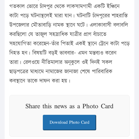
গতকাল ভোরে চাঁদপুর থেকে লাকসামগামী একটি ইঞ্চিনে
কাটা পড়ে ঘটনাস্থলেই মারা যান। ঘটনাটি চাঁদপুরের শাহরাস্তি
উপজেলার মৌতাবাড়ি নামক স্থানে ঘটে। এলাকাবাসী বলাবলি
করছিলো যে তাজুল সহস্রাধিক যাত্রীর প্রাণ বাঁচাতে
সহযোগিতা করেছেন-তাঁর পিতাই একই স্থানে ট্রেনে কাটা পড়ে
নিহত হন। বিষয়টি বড়ই ভাববার- এমন মন্তব্যও করেন
তারা। রেলওয়ে নীতিমালার অনূকুলে ওই দিনই সকল
ছাড়পত্রের মাধ্যমে নামাজের জানাজা শেষে পারিবারিক
কবস্থানে তাকে দাফন করা হয়।
Share this news as a Photo Card
Download Photo Card