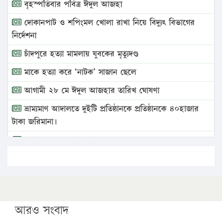
বৃহস্পতিবার পবিত্র ঈদুল আজহা
দোকানপাট ও শপিংমল খোলা রাখা নিয়ে বিদ্যুৎ বিভাগের
নির্দেশনা
চাঁদপুরে হত্যা মামলায় যুবকের মৃত্যুদণ্ড
মাকে হত্যা করে ‘নাটক’ সাজান ছেলে
আগামী ২৮ মে ঈদুল আজহার তারিখ ঘোষণা
ভ্রাম্যমাণ আদালতে দুইটি প্রতিষ্ঠানকে প্রতিষ্ঠানকে ৪০হাজার
টাকা জরিমানা।
এবার লঞ্চের ভাড়া বাড়ল
১৭ থেকে ২১ শতাংশ বিদ্যুতের দাম বাড়ানোর প্রস্তাব পিডিবির
১৬ মে চাঁদপুর ও ২৫ মে ফেনী সফরে যাবেন প্রধানমন্ত্রী
উচ্চশিক্ষায় গৌরবময় অর্জন: পূর্ণ স্কলারশিপে যুক্তরাষ্ট্রে
পিএইচডি করছেন কুয়েটের কৃতি…
আরও সংবাদ