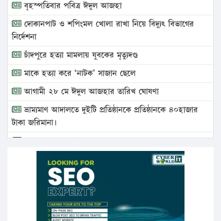
বৃহস্পতিবার পবিত্র ঈদুল আজহা
দোকানপাট ও শপিংমল খোলা রাখা নিয়ে বিদ্যুৎ বিভাগের
নির্দেশনা
চাঁদপুরে হত্যা মামলায় যুবকের মৃত্যুদণ্ড
মাকে হত্যা করে ‘নাটক’ সাজান ছেলে
আগামী ২৮ মে ঈদুল আজহার তারিখ ঘোষণা
ভ্রাম্যমাণ আদালতে দুইটি প্রতিষ্ঠানকে প্রতিষ্ঠানকে ৪০হাজার
টাকা জরিমানা।
এবার লঞ্চের ভাড়া বাড়ল
১৭ থেকে ২১ শতাংশ বিদ্যুতের দাম বাড়ানোর প্রস্তাব পিডিবির
১৬ মে চাঁদপুর ও ২৫ মে ফেনী সফরে যাবেন প্রধানমন্ত্রী
উচ্চশিক্ষায় গৌরবময় অর্জন: পূর্ণ স্কলারশিপে যুক্তরাষ্ট্রে
পিএইচডি করছেন কুয়েটের কৃতি…