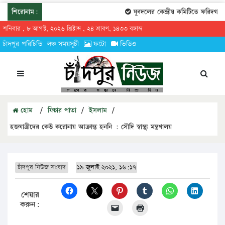
শিরোনাম:
যুবদলের কেন্দ্রীয় কমিটিতে ফরিদগঞ্জে
শনিবার , ৮ আগস্ট, ২০২৬ খ্রিষ্টাব্দ , ২৪ শ্রাবণ, ১৪৩৩ বঙ্গাব্দ
চাঁদপুর পরিচিতি
লঞ্চ সময়সূচী
ফটো
ভিডিও
হোম
/
ফিচার পাতা
/
ইসলাম
/
হজযাত্রীদের কেউ করোনায় আক্রান্ত হননি : সৌদি স্বাস্থ্য মন্ত্রণালয়
চাঁদপুর নিউজ সংবাদ
১৯ জুলাই ২০২১, ১৬:১৭
শেয়ার
করুন: