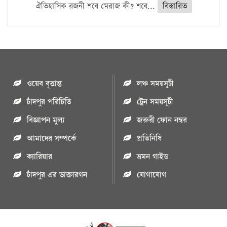
ঐতিহাসিক রজনী শবে মেরাজ কী? শবে...
বিস্তারিত
ওয়েব বৃত্তান্ত
লঞ্চ সময়সূচী
চাঁদপুর পরিচিতি
ট্রেন সময়সূচী
বিজ্ঞাপন মুল্য
জরুরী ফোন নম্বর
আমাদের সম্পর্কে
প্রতিনিধি
ক্যারিয়ার
ভ্রমন গাইড
চাঁদপুর এর ডাক্তারগন
যোগাযোগ