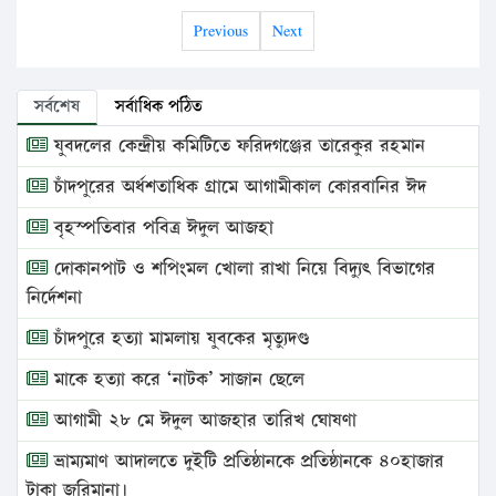
Previous
Next
সর্বশেষ
সর্বাধিক পঠিত
যুবদলের কেন্দ্রীয় কমিটিতে ফরিদগঞ্জের তারেকুর রহমান
চাঁদপুরের অর্ধশতাধিক গ্রামে আগামীকাল কোরবানির ঈদ
বৃহস্পতিবার পবিত্র ঈদুল আজহা
দোকানপাট ও শপিংমল খোলা রাখা নিয়ে বিদ্যুৎ বিভাগের
নির্দেশনা
চাঁদপুরে হত্যা মামলায় যুবকের মৃত্যুদণ্ড
মাকে হত্যা করে ‘নাটক’ সাজান ছেলে
আগামী ২৮ মে ঈদুল আজহার তারিখ ঘোষণা
ভ্রাম্যমাণ আদালতে দুইটি প্রতিষ্ঠানকে প্রতিষ্ঠানকে ৪০হাজার
টাকা জরিমানা।