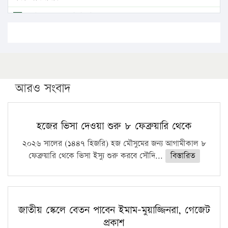
এবার লঞ্চের ভাড়া বাড়ল
১৭ থেকে ২১ শতাংশ বিদ্যুতের দাম বাড়ানোর প্রস্তাব পিডিবির
১৬ মে চাঁদপুর ও ২৫ মে ফেনী সফরে যাবেন প্রধানমন্ত্রী
উচ্চশিক্ষায় গৌরবময় অর্জন: পূর্ণ স্কলারশিপে যুক্তরাষ্ট্রে
পিএইচডি করছেন কুয়েটের কৃতি…
আরও সংবাদ
সারা দেশে বজ্রাঘাতে ১৪ জনের প্রাণহানি
কঠোর হচ্ছে এসএসসি ও এইচএসসি পরীক্ষা
হজের ভিসা দেওয়া শুরু ৮ ফেব্রুয়ারি থেকে
ফরিদগঞ্জে আগুনে পুড়লো ৬ ব্যবসা প্রতিষ্ঠান
২০২৬ সালের (১৪৪৭ হিজরি) হজ মৌসুমের জন্য আগামীকাল ৮
ফেব্রুয়ারি থেকে ভিসা ইস্যু শুরু করবে সৌদি...
বিস্তারিত
জাতীয় স্কেলে বেতন পাবেন ইমাম-মুয়াজ্জিনরা, গেজেট
প্রকাশ